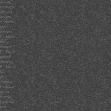
Aceptar
Rechazar
attempt
Aceptar
Rechazar
pass
Aceptar
Rechazar
delay
Aceptar
Rechazar
periodical
Aceptar
Rechazar
$constructor
alias
Aceptar
Rechazar
mirror
Aceptar
Rechazar
pop