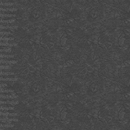
Aceptar
Rechazar
combine
Aceptar
Rechazar
erase
Aceptar
Rechazar
empty
Aceptar
Rechazar
flatten
Aceptar
Rechazar
pick
Aceptar
Rechazar
hexToRgb
Aceptar
Rechazar
rgbToHex
Aceptar