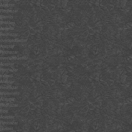
Aceptar
Rechazar
$family
$hidden
Aceptar
Rechazar
overloadSetter
Aceptar
Rechazar
overloadGetter
Aceptar
Rechazar
extend
Aceptar
Rechazar
implement
Aceptar
Rechazar
hide
Aceptar
Rechazar
protect