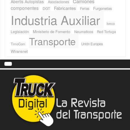
Camiones
Abertis Autopistas
Asociaciones
componentes
Fabricantes
Furgonetas
DGT
Ferias
Industria Auxiliar
Iveco
Ministerio de Fomento
Legislación
Neumaticos
Red Tortuga
Transporte
TimoCom
Unión Europea
Wtransnet