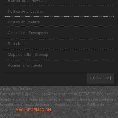
Bienvenido al Newsletter
Política de privacidad
Política de Cookies
Clausula de Suscripción
Suscribrirse
Mapa del sitio - Sitemap
Acceder a mi cuenta
SUBIR ARRIBA
Ajustes de Cookies
Este sitio Web usa Cookies. Al hacer clic en ACEPTAR TODO, usted
acepta el uso de todas las cookies en nuestro sitio web para brindarle
la mejor experiencia de usuario. Puede consultar la Política de
Cookies:
MÁS INFORMACIÓN
Aceptar todo