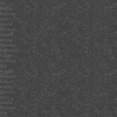
join
Aceptar
Rechazar
slice
Aceptar
Rechazar
indexOf
Aceptar
Rechazar
lastIndexOf
Aceptar
Rechazar
filter
Aceptar
Rechazar
forEach
Aceptar
Rechazar
every
Aceptar
Rechazar
map