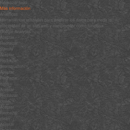
Rechazar todo
Más información
Analíticas
Herramientas utilizadas para analizar los datos para medir la
efectividad de un sitio web y comprender cómo funciona.
Google Analytics
Aceptar
Rechazar
$family
Aceptar
Rechazar
$constructor
Aceptar
Rechazar
each
Aceptar
Rechazar
clone
Aceptar
Rechazar
clean
Aceptar