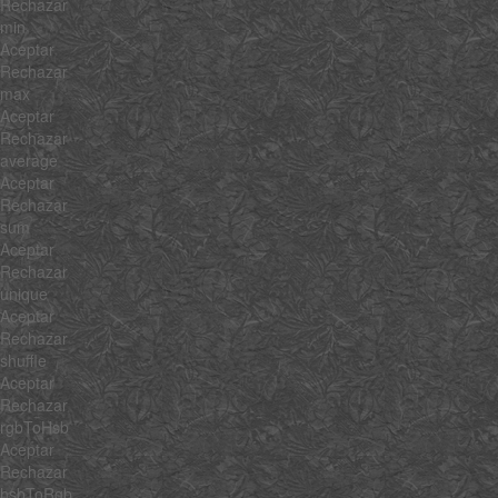
Rechazar
min
Aceptar
Rechazar
max
Aceptar
Rechazar
average
Aceptar
Rechazar
sum
Aceptar
Rechazar
unique
Aceptar
Rechazar
shuffle
Aceptar
Rechazar
rgbToHsb
Aceptar
Rechazar
hsbToRgb