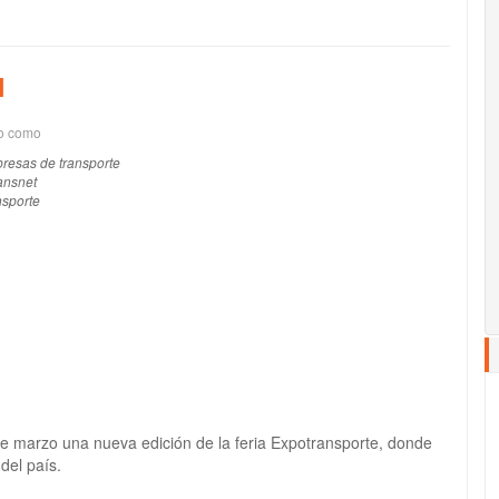
l
do como
resas de transporte
ansnet
nsporte
de marzo una nueva edición de la feria Expotransporte, donde
del país.