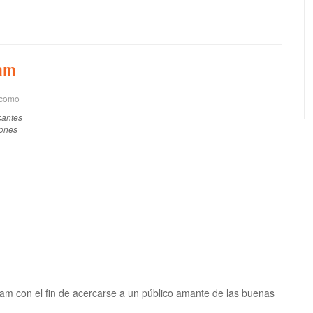
ram
 como
cantes
ones
am con el fin de acercarse a un público amante de las buenas