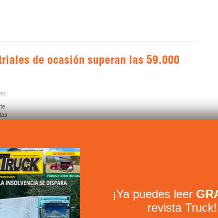
triales de ocasión superan las 59.000
mo
te
tas
 Furgonetas
¡Ya puedes leer
GRA
revista Truck!