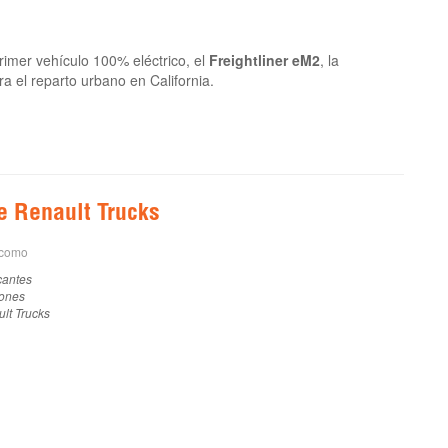
imer vehículo 100% eléctrico, el
Freightliner eM2
, la
 el reparto urbano en California.
e Renault Trucks
 como
cantes
ones
lt Trucks