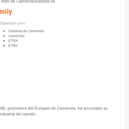
la Web de CamionActualidad.es
mily
Etiquetado como
Carreras de Camiones
Camiones
ETRA
ETRC
RA), promotora del Europeo de Camiones, ha anunciado su
ndustria del camión.