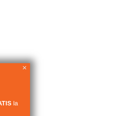
×
TIS
la