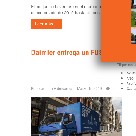
El conjunto de ventas en el mercado de vehículos de o
el acumulado de 2019 hasta el mes de febrero con resp
Leer más ...
Daimler entrega un FUSO eCanter 
Etiquetado
DAIM
fuso
Fabri
Publicado en
Fabricantes
Marzo 15 2019
0
Cami