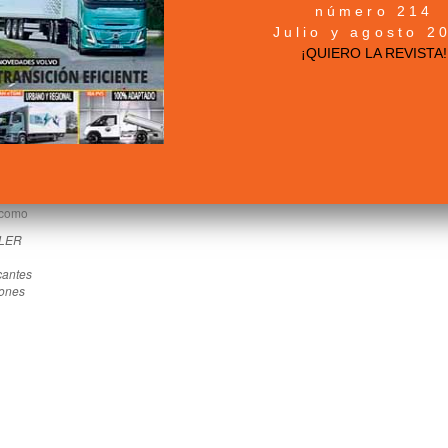
número 214
casión industriales ha presentado un crecimiento del 3,7% en
Julio y agosto 2
ecto al mismo periodo del ejercicio anterior.
¡QUIERO LA REVISTA!
a Penske Truck Leasing
 como
LER
cantes
ones