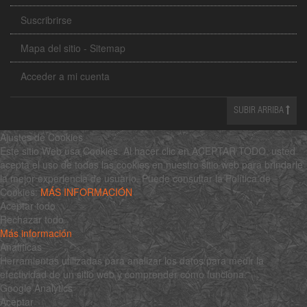
Suscribrirse
Mapa del sitio - Sitemap
Acceder a mi cuenta
SUBIR ARRIBA
Ajustes de Cookies
Este sitio Web usa Cookies. Al hacer clic en ACEPTAR TODO, usted
acepta el uso de todas las cookies en nuestro sitio web para brindarle
la mejor experiencia de usuario. Puede consultar la Política de
Cookies:
MÁS INFORMACIÓN
Aceptar todo
Rechazar todo
Más información
Analíticas
Herramientas utilizadas para analizar los datos para medir la
efectividad de un sitio web y comprender cómo funciona.
Google Analytics
Aceptar