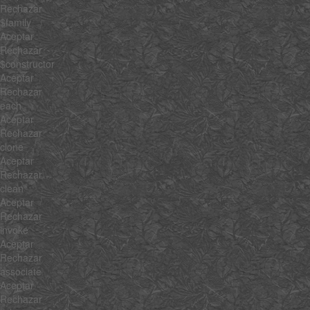
Rechazar
$family
Aceptar
Rechazar
$constructor
Aceptar
Rechazar
each
Aceptar
Rechazar
clone
Aceptar
Rechazar
clean
Aceptar
Rechazar
invoke
Aceptar
Rechazar
associate
Aceptar
Rechazar