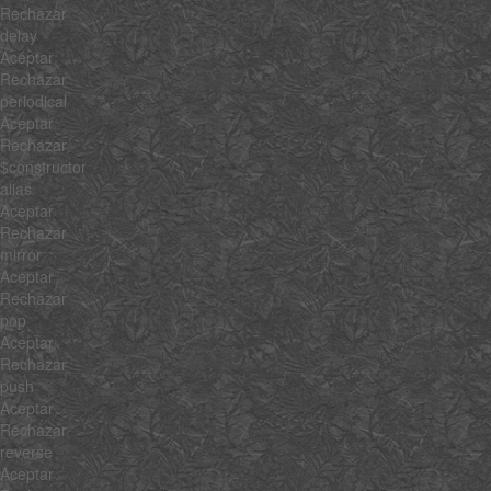
Rechazar
delay
Aceptar
Rechazar
periodical
Aceptar
Rechazar
$constructor
alias
Aceptar
Rechazar
mirror
Aceptar
Rechazar
pop
Aceptar
Rechazar
push
Aceptar
Rechazar
reverse
Aceptar