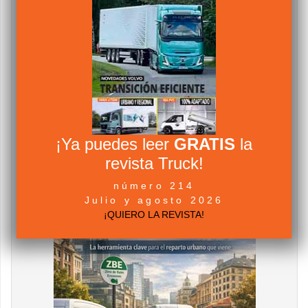
¡Ya puedes leer
GRATIS
la
revista Truck!
número 214
Julio y agosto 2026
¡QUIERO LA REVISTA!