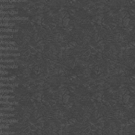
overloadSetter
Aceptar
Rechazar
overloadGetter
Aceptar
Rechazar
extend
Aceptar
Rechazar
implement
Aceptar
Rechazar
hide
Aceptar
Rechazar
protect
Aceptar
Rechazar
attempt
Aceptar
Rechazar
pass
Aceptar