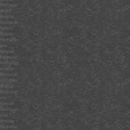
Rechazar
empty
Aceptar
Rechazar
flatten
Aceptar
Rechazar
pick
Aceptar
Rechazar
hexToRgb
Aceptar
Rechazar
rgbToHex
Aceptar
Rechazar
min
Aceptar
Rechazar
max
Aceptar
Rechazar