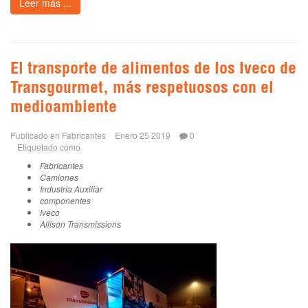
Leer más ...
El transporte de alimentos de los Iveco de
Transgourmet, más respetuosos con el
medioambiente
Publicado en
Fabricantes
Enero 25 2019
0
Etiquetado como
Fabricantes
Camiones
Industria Auxiliar
componentes
Iveco
Allison Transmissions