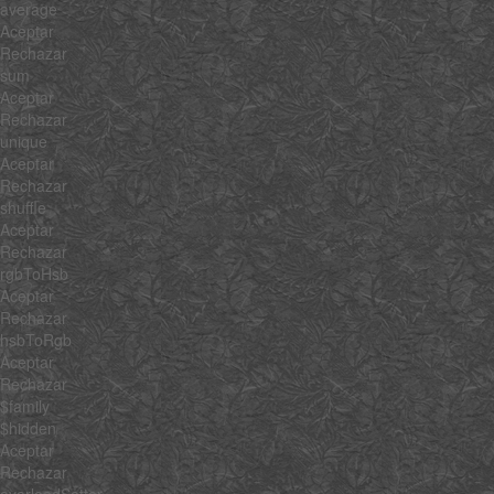
average
Aceptar
Rechazar
sum
Aceptar
Rechazar
unique
Aceptar
Rechazar
shuffle
Aceptar
Rechazar
rgbToHsb
Aceptar
Rechazar
hsbToRgb
Aceptar
Rechazar
$family
$hidden
Aceptar
Rechazar