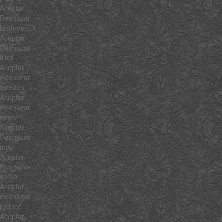
Aceptar
Rechazar
lastIndexOf
Aceptar
Rechazar
filter
Aceptar
Rechazar
forEach
Aceptar
Rechazar
every
Aceptar
Rechazar
map
Aceptar
Rechazar
some
Aceptar
Rechazar
reduce
Aceptar