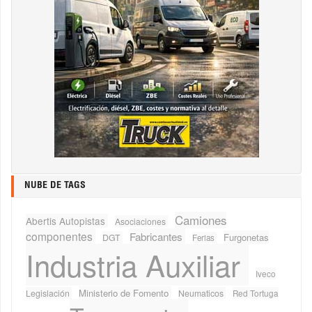
NUBE DE TAGS
Camiones
Abertis Autopistas
Asociaciones
componentes
Fabricantes
Furgonetas
DGT
Ferias
Industria Auxiliar
Iveco
Ministerio de Fomento
Legislación
Neumaticos
Red Tortuga