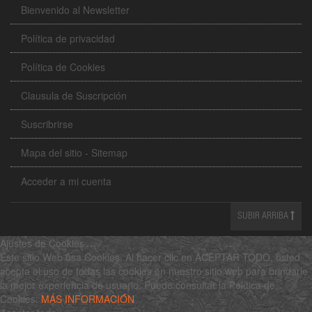
Bienvenido al Newsletter
Política de privacidad
Política de Cookies
Clausula de Suscripción
Suscribrirse
Mapa del sitio - Sitemap
Acceder a mi cuenta
SUBIR ARRIBA
Ajustes de Cookies
Este sitio Web usa Cookies. Al hacer clic en ACEPTAR TODO, usted
acepta el uso de todas las cookies en nuestro sitio web para brindarle
la mejor experiencia de usuario. Puede consultar la Política de
Cookies:
MÁS INFORMACIÓN