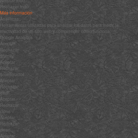
Aceptar todo
Rechazar todo
Más información
Analíticas
Herramientas utilizadas para analizar los datos para medir la
efectividad de un sitio web y comprender cómo funciona.
Google Analytics
Aceptar
Rechazar
$family
Aceptar
Rechazar
$constructor
Aceptar
Rechazar
each
Aceptar
Rechazar
clone
Aceptar
Rechazar
clean
Aceptar