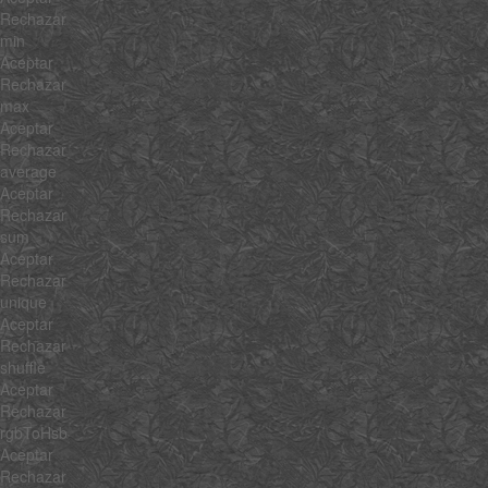
Rechazar
min
Aceptar
Rechazar
max
Aceptar
Rechazar
average
Aceptar
Rechazar
sum
Aceptar
Rechazar
unique
Aceptar
Rechazar
shuffle
Aceptar
Rechazar
rgbToHsb
Aceptar
Rechazar