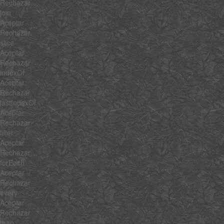
Rechazar
join
Aceptar
Rechazar
slice
Aceptar
Rechazar
indexOf
Aceptar
Rechazar
lastIndexOf
Aceptar
Rechazar
filter
Aceptar
Rechazar
forEach
Aceptar
Rechazar
every
Aceptar
Rechazar
map