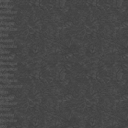
protect
Aceptar
Rechazar
attempt
Aceptar
Rechazar
pass
Aceptar
Rechazar
delay
Aceptar
Rechazar
periodical
Aceptar
Rechazar
$constructor
alias
Aceptar
Rechazar
mirror
Aceptar
Rechazar
pop