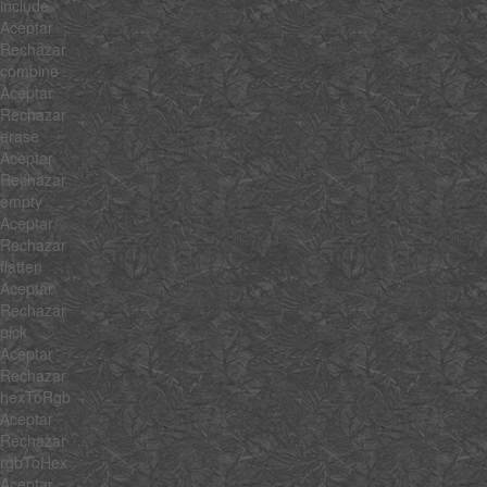
include
Aceptar
Rechazar
combine
Aceptar
Rechazar
erase
Aceptar
Rechazar
empty
Aceptar
Rechazar
flatten
Aceptar
Rechazar
pick
Aceptar
Rechazar
hexToRgb
Aceptar
Rechazar
rgbToHex
Aceptar