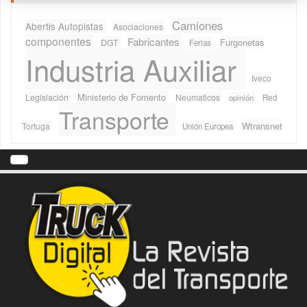
Camiones
Abertis Autopistas
Asociaciones
componentes
Fabricantes
Furgonetas
DGT
Ferias
Industria Auxiliar
Iveco
Ministerio de Fomento
Legislación
Neumaticos
Red
opinión
Transporte
Wtransnet
Tortuga
Unión Europea