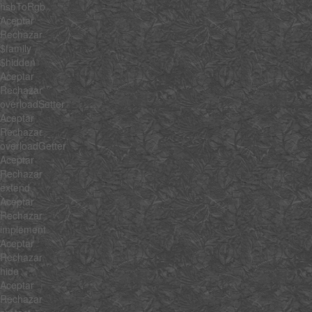
hsbToRgb
Aceptar
Rechazar
$family
$hidden
Aceptar
Rechazar
overloadSetter
Aceptar
Rechazar
overloadGetter
Aceptar
Rechazar
extend
Aceptar
Rechazar
implement
Aceptar
Rechazar
hide
Aceptar
Rechazar