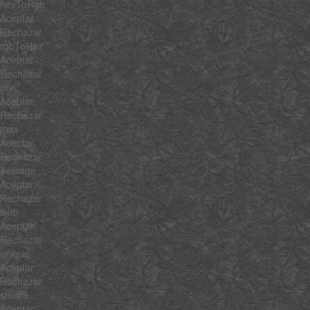
hexToRgb
Aceptar
Rechazar
rgbToHex
Aceptar
Rechazar
min
Aceptar
Rechazar
max
Aceptar
Rechazar
average
Aceptar
Rechazar
sum
Aceptar
Rechazar
unique
Aceptar
Rechazar
shuffle
Aceptar