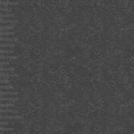
Rechazar
hide
Aceptar
Rechazar
protect
Aceptar
Rechazar
attempt
Aceptar
Rechazar
pass
Aceptar
Rechazar
delay
Aceptar
Rechazar
periodical
Aceptar
Rechazar
$constructor
alias
Aceptar