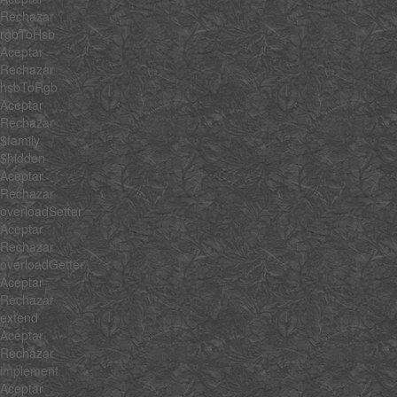
Rechazar
rgbToHsb
Aceptar
Rechazar
hsbToRgb
Aceptar
Rechazar
$family
$hidden
Aceptar
Rechazar
overloadSetter
Aceptar
Rechazar
overloadGetter
Aceptar
Rechazar
extend
Aceptar
Rechazar
implement
Aceptar