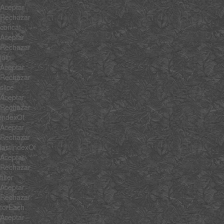
Aceptar
Rechazar
concat
Aceptar
Rechazar
join
Aceptar
Rechazar
slice
Aceptar
Rechazar
indexOf
Aceptar
Rechazar
lastIndexOf
Aceptar
Rechazar
filter
Aceptar
Rechazar
forEach
Aceptar