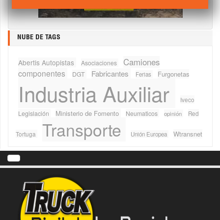
NUBE DE TAGS
Camiones
Abertis Autopistas
Asociaciones
componentes
Fabricantes
Furgonetas
DGT
Ferias
Industria Auxiliar
Iveco
Ministerio de Fomento
Legislación
Neumaticos
Red
opinión
Transporte
Wtransnet
Tortuga
Unión Europea