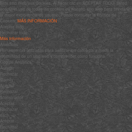
Este sitio Web usa Cookies. Al hacer clic en ACEPTAR TODO, usted
acepta el uso de todas las cookies en nuestro sitio web para brindarle
la mejor experiencia de usuario. Puede consultar la Política de
Cookies:
MÁS INFORMACIÓN
Aceptar todo
Rechazar todo
Más información
Analíticas
Herramientas utilizadas para analizar los datos para medir la
efectividad de un sitio web y comprender cómo funciona.
Google Analytics
Aceptar
Rechazar
$family
Aceptar
Rechazar
$constructor
Aceptar
Rechazar
each
Aceptar
Rechazar