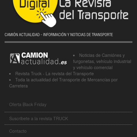
CAMIÓN ACTUALIDAD - INFORMACIÓN Y NOTICIAS DE TRANSPORTE
Noticias de Camiónes y
furgonetas, vehículo industrial
y vehículo comercial
Revista Truck - La revista del Transporte
Toda la actualidad del Transporte de Mercancías por
Carretera
Oferta Black Friday
Suscribete a la revista TRUCK
Contacto