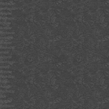
Rechazar
getRandom
Aceptar
Rechazar
include
Aceptar
Rechazar
combine
Aceptar
Rechazar
erase
Aceptar
Rechazar
empty
Aceptar
Rechazar
flatten
Aceptar
Rechazar
pick
Aceptar
Rechazar