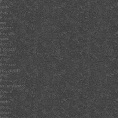
Rechazar
every
Aceptar
Rechazar
map
Aceptar
Rechazar
some
Aceptar
Rechazar
reduce
Aceptar
Rechazar
reduceRight
Aceptar
Rechazar
forEachMethod
Aceptar
Rechazar
each
clone
clean
invoke