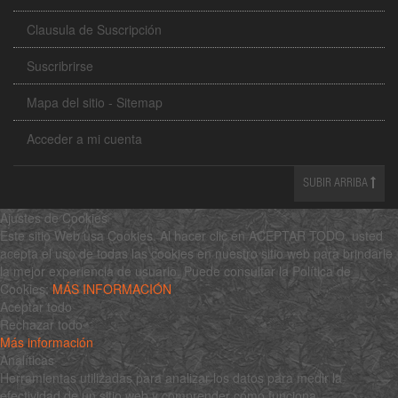
Clausula de Suscripción
Suscribrirse
Mapa del sitio - Sitemap
Acceder a mi cuenta
SUBIR ARRIBA
Ajustes de Cookies
Este sitio Web usa Cookies. Al hacer clic en ACEPTAR TODO, usted
acepta el uso de todas las cookies en nuestro sitio web para brindarle
la mejor experiencia de usuario. Puede consultar la Política de
Cookies:
MÁS INFORMACIÓN
Aceptar todo
Rechazar todo
Más información
Analíticas
Herramientas utilizadas para analizar los datos para medir la
efectividad de un sitio web y comprender cómo funciona.