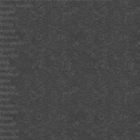
Google Analytics
Aceptar
Rechazar
$family
Aceptar
Rechazar
$constructor
Aceptar
Rechazar
each
Aceptar
Rechazar
clone
Aceptar
Rechazar
clean
Aceptar
Rechazar
invoke
Aceptar
Rechazar
associate