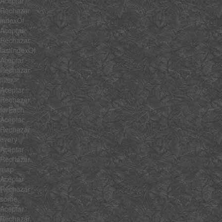
Aceptar
Rechazar
indexOf
Aceptar
Rechazar
lastIndexOf
Aceptar
Rechazar
filter
Aceptar
Rechazar
forEach
Aceptar
Rechazar
every
Aceptar
Rechazar
map
Aceptar
Rechazar
some
Aceptar
Rechazar