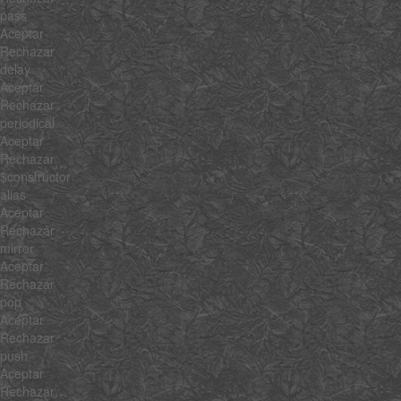
pass
Aceptar
Rechazar
delay
Aceptar
Rechazar
periodical
Aceptar
Rechazar
$constructor
alias
Aceptar
Rechazar
mirror
Aceptar
Rechazar
pop
Aceptar
Rechazar
push
Aceptar
Rechazar