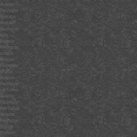
Aceptar
Rechazar
average
Aceptar
Rechazar
sum
Aceptar
Rechazar
unique
Aceptar
Rechazar
shuffle
Aceptar
Rechazar
rgbToHsb
Aceptar
Rechazar
hsbToRgb
Aceptar
Rechazar
$family
$hidden