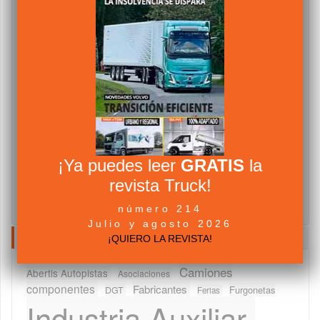
¡Ya puedes leer
GRATIS
la
revista Truck!
número 214
Julio y agosto 2026
NUBE DE TAGS
¡QUIERO LA REVISTA!
Camiones
Abertis Autopistas
Asociaciones
componentes
Fabricantes
Furgonetas
DGT
Ferias
Industria Auxiliar