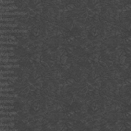
Aceptar
Rechazar
overloadSetter
Aceptar
Rechazar
overloadGetter
Aceptar
Rechazar
extend
Aceptar
Rechazar
implement
Aceptar
Rechazar
hide
Aceptar
Rechazar
protect
Aceptar
Rechazar
attempt
Aceptar
Rechazar