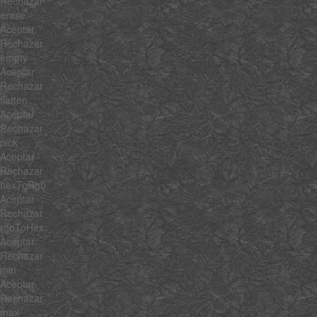
Rechazar
erase
Aceptar
Rechazar
empty
Aceptar
Rechazar
flatten
Aceptar
Rechazar
pick
Aceptar
Rechazar
hexToRgb
Aceptar
Rechazar
rgbToHex
Aceptar
Rechazar
min
Aceptar
Rechazar
max