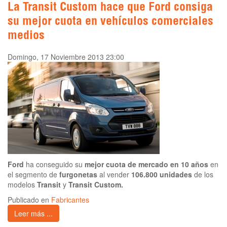
La Transit Custom hace que Ford consiga
su mejor cuota en vehículos comerciales
medios
Domingo, 17 Noviembre 2013 23:00
Ford
ha conseguido su
mejor cuota de mercado en 10 años
en
el segmento de
furgonetas
al vender
106.800 unidades
de los
modelos
Transit
y
Transit Custom.
Publicado en
Fabricantes
Leer más ...