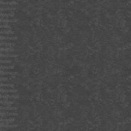
Rechazar
combine
Aceptar
Rechazar
erase
Aceptar
Rechazar
empty
Aceptar
Rechazar
flatten
Aceptar
Rechazar
pick
Aceptar
Rechazar
hexToRgb
Aceptar
Rechazar
rgbToHex
Aceptar
Rechazar