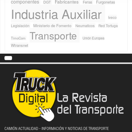
componentes
Fabricantes
Furgonetas
DGT
Ferias
Industria Auxiliar
Iveco
Ministerio de Fomento
Legislación
Neumaticos
Red Tortuga
Transporte
TimoCom
Unión Europea
Wtransnet
CAMIÓN ACTUALIDAD - INFORMACIÓN Y NOTICIAS DE TRANSPORTE