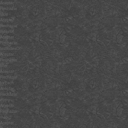
Aceptar
Rechazar
slice
Aceptar
Rechazar
indexOf
Aceptar
Rechazar
lastIndexOf
Aceptar
Rechazar
filter
Aceptar
Rechazar
forEach
Aceptar
Rechazar
every
Aceptar
Rechazar
map
Aceptar