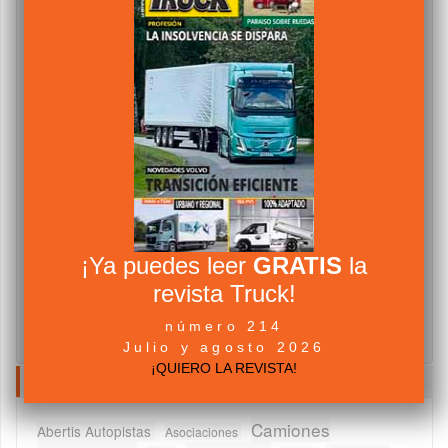
¡Ya puedes leer
GRATIS
la
revista Truck!
número 214
Julio y agosto 2026
¡QUIERO LA REVISTA!
NUBE DE TAGS
Camiones
Abertis Autopistas
Asociaciones