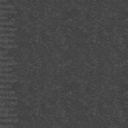
min
Aceptar
Rechazar
max
Aceptar
Rechazar
average
Aceptar
Rechazar
sum
Aceptar
Rechazar
unique
Aceptar
Rechazar
shuffle
Aceptar
Rechazar
rgbToHsb
Aceptar
Rechazar
hsbToRgb
Aceptar