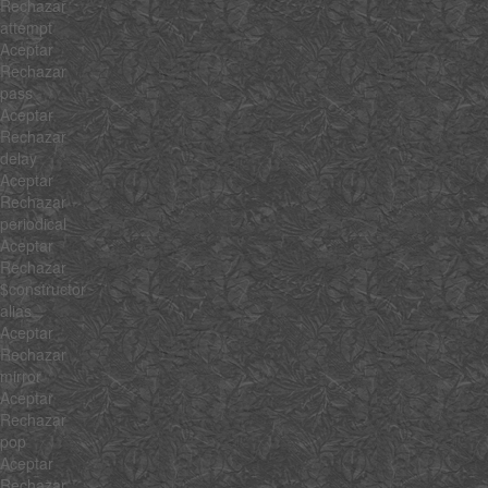
Rechazar
attempt
Aceptar
Rechazar
pass
Aceptar
Rechazar
delay
Aceptar
Rechazar
periodical
Aceptar
Rechazar
$constructor
alias
Aceptar
Rechazar
mirror
Aceptar
Rechazar
pop
Aceptar
Rechazar