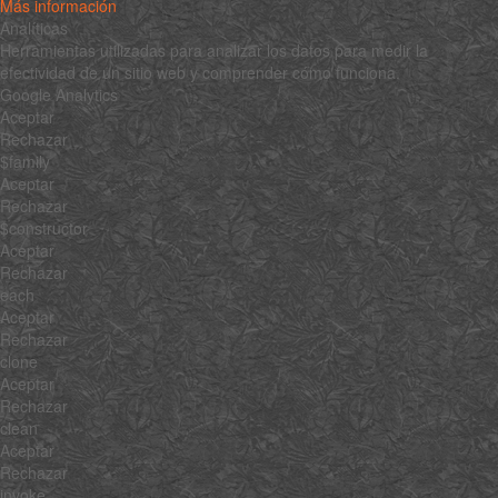
Más información
Analíticas
Herramientas utilizadas para analizar los datos para medir la
efectividad de un sitio web y comprender cómo funciona.
Google Analytics
Aceptar
Rechazar
$family
Aceptar
Rechazar
$constructor
Aceptar
Rechazar
each
Aceptar
Rechazar
clone
Aceptar
Rechazar
clean
Aceptar
Rechazar
invoke