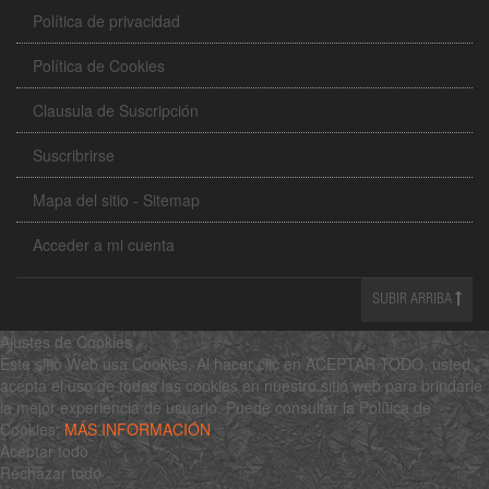
Política de privacidad
Política de Cookies
Clausula de Suscripción
Suscribrirse
Mapa del sitio - Sitemap
Acceder a mi cuenta
SUBIR ARRIBA
Ajustes de Cookies
Este sitio Web usa Cookies. Al hacer clic en ACEPTAR TODO, usted
acepta el uso de todas las cookies en nuestro sitio web para brindarle
la mejor experiencia de usuario. Puede consultar la Política de
Cookies:
MÁS INFORMACIÓN
Aceptar todo
Rechazar todo