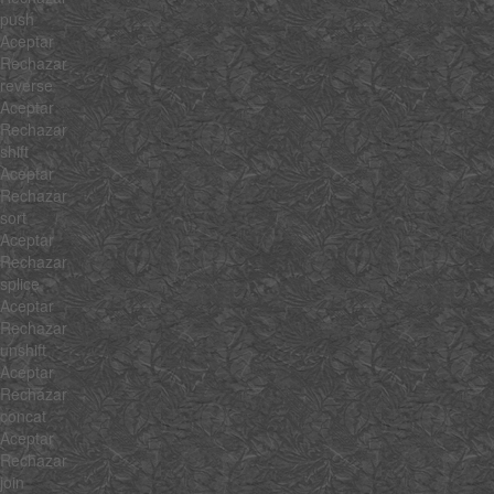
push
Aceptar
Rechazar
reverse
Aceptar
Rechazar
shift
Aceptar
Rechazar
sort
Aceptar
Rechazar
splice
Aceptar
Rechazar
unshift
Aceptar
Rechazar
concat
Aceptar
Rechazar
join