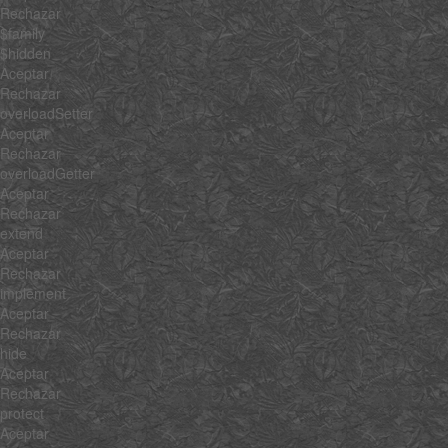
Rechazar
$family
$hidden
Aceptar
Rechazar
overloadSetter
Aceptar
Rechazar
overloadGetter
Aceptar
Rechazar
extend
Aceptar
Rechazar
implement
Aceptar
Rechazar
hide
Aceptar
Rechazar
protect
Aceptar