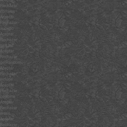
Rechazar
contains
Aceptar
Rechazar
append
Aceptar
Rechazar
getLast
Aceptar
Rechazar
getRandom
Aceptar
Rechazar
include
Aceptar
Rechazar
combine
Aceptar
Rechazar
erase
Aceptar
Rechazar