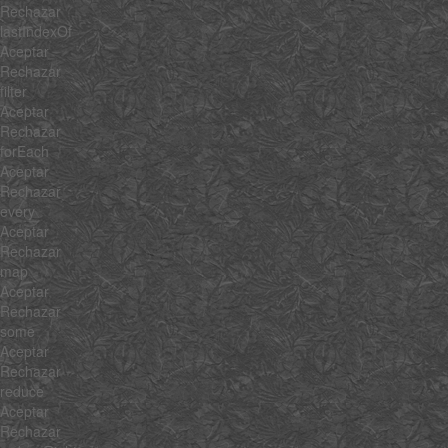
Rechazar
lastIndexOf
Aceptar
Rechazar
filter
Aceptar
Rechazar
forEach
Aceptar
Rechazar
every
Aceptar
Rechazar
map
Aceptar
Rechazar
some
Aceptar
Rechazar
reduce
Aceptar
Rechazar