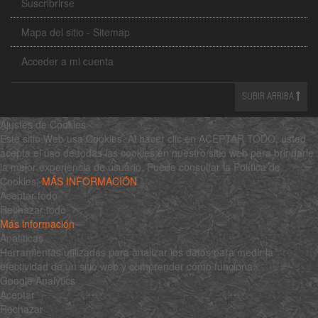
Suscribrirse
Mapa del sitio - Sitemap
Acceder a mi cuenta
SUBIR ARRIBA
Ajustes de Cookies
Este sitio Web usa Cookies. Al hacer clic en ACEPTAR TODO, usted
acepta el uso de todas las cookies en nuestro sitio web para brindarle
la mejor experiencia de usuario. Puede consultar la Política de
Cookies:
MÁS INFORMACIÓN
Aceptar todo
Rechazar todo
Más información
Analíticas
Herramientas utilizadas para analizar los datos para medir la
efectividad de un sitio web y comprender cómo funciona.
Google Analytics
Aceptar
Rechazar