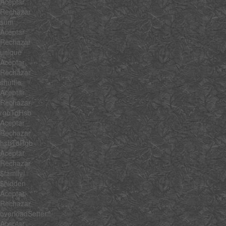
Aceptar
Rechazar
sum
Aceptar
Rechazar
unique
Aceptar
Rechazar
shuffle
Aceptar
Rechazar
rgbToHsb
Aceptar
Rechazar
hsbToRgb
Aceptar
Rechazar
$family
$hidden
Aceptar
Rechazar
overloadSetter
Aceptar