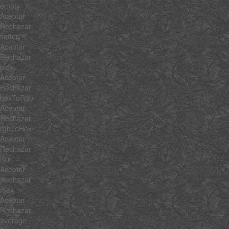
empty
Aceptar
Rechazar
flatten
Aceptar
Rechazar
pick
Aceptar
Rechazar
hexToRgb
Aceptar
Rechazar
rgbToHex
Aceptar
Rechazar
min
Aceptar
Rechazar
max
Aceptar
Rechazar
average