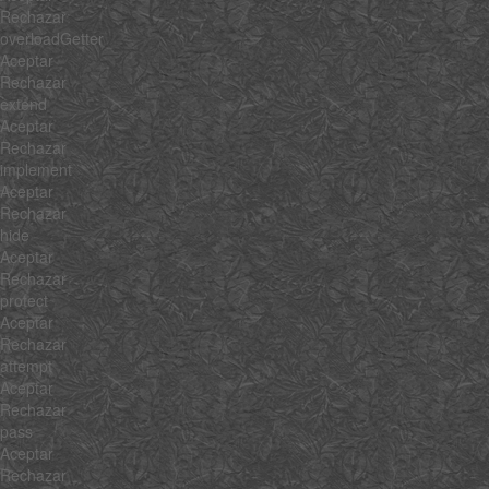
Rechazar
overloadGetter
Aceptar
Rechazar
extend
Aceptar
Rechazar
implement
Aceptar
Rechazar
hide
Aceptar
Rechazar
protect
Aceptar
Rechazar
attempt
Aceptar
Rechazar
pass
Aceptar
Rechazar