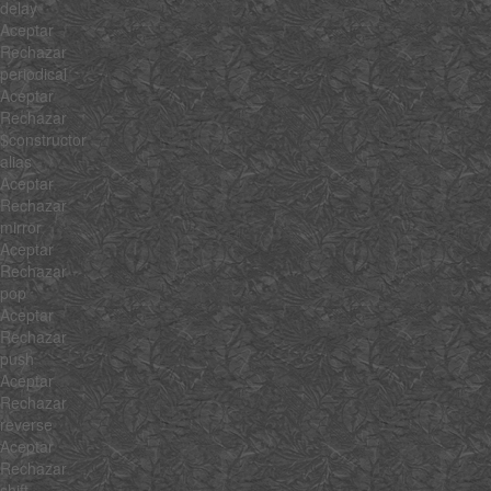
delay
Aceptar
Rechazar
periodical
Aceptar
Rechazar
$constructor
alias
Aceptar
Rechazar
mirror
Aceptar
Rechazar
pop
Aceptar
Rechazar
push
Aceptar
Rechazar
reverse
Aceptar
Rechazar
shift