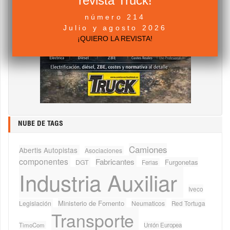
revista Truck!
número 214
Julio y agosto 2026
¡QUIERO LA REVISTA!
NUBE DE TAGS
Camiones
Abertis Autopistas
Asociaciones
componentes
Fabricantes
Furgonetas
DGT
Ferias
Industria Auxiliar
Iveco
Ministerio de Fomento
Legislación
Neumaticos
Red Tortuga
Transporte
TimoCom
Unión Europea