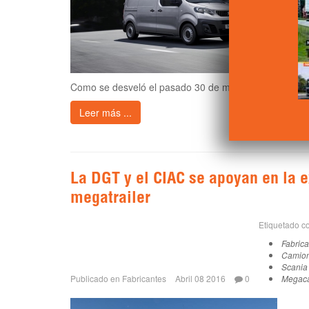
Como se desveló el pasado 30 de marzo, el nuevo Peug
Leer más ...
La DGT y el CIAC se apoyan en la e
megatrailer
Etiquetado 
Fabric
Camio
Scania
Publicado en
Fabricantes
Abril 08 2016
0
Megac