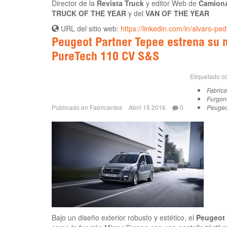
Director de la
Revista Truck
y editor Web de
CamionA
TRUCK OF THE YEAR
y del
VAN OF THE YEAR
URL del sitio web:
https://linkedin.com/in/alvaro-pe
Peugeot Partner Tepee estrena su n
PureTech 110 CV S&S
Etiquetado 
Fabric
Furgon
Publicado en
Fabricantes
Abril 15 2016
0
Peugeo
Bajo un diseño exterior robusto y estético, el
Peugeot 