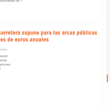
ultimedia de 7’’.
carretera supone para las arcas públicas
nes de euros anuales
 como
lación
porte
aciones
C