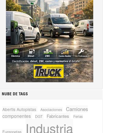
NUBE DE TAGS
Camiones
Abertis Autopistas
Asociaciones
componentes
Fabricantes
DGT
Ferias
Industria
Furgonetas