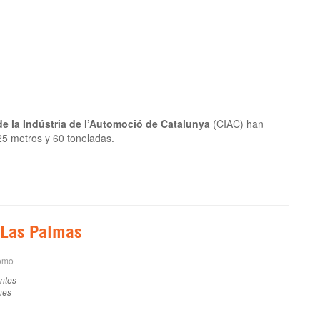
de la Indústria de l’Automoció de Catalunya
(CIAC) han
25 metros y 60 toneladas.
 Las Palmas
como
antes
nes