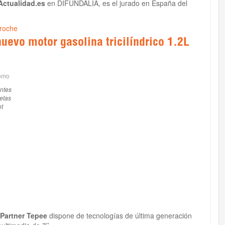
ctualidad.es
en DIFUNDALIA, es el jurado en España del
droche
uevo motor gasolina tricilíndrico 1.2L
como
antes
etas
t
Partner Tepee
dispone de tecnologías de última generación