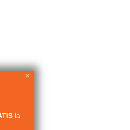
×
TIS
la