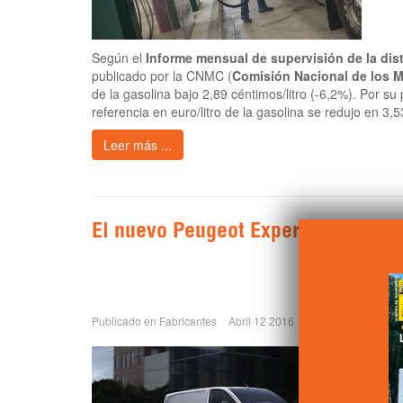
Según el
Informe mensual de supervisión de la dis
publicado por la CNMC (
Comisión Nacional de los 
de la gasolina bajo 2,89 céntimos/litro (-6,2%). Por su
referencia en euro/litro de la gasolina se redujo en 3,
Leer más ...
El nuevo Peugeot Expert ya está d
Etiquetado 
Peugeo
Fabric
Publicado en
Fabricantes
Abril 12 2016
0
Furgon