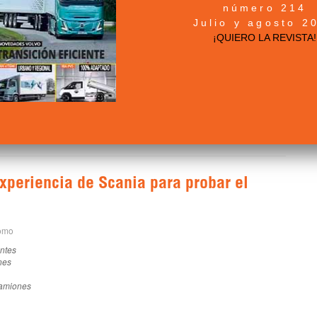
número 214
Julio y agosto 2
¡QUIERO LA REVISTA!
eot Expert inicia su carrera comercial en España.
xperiencia de Scania para probar el
como
antes
nes
amiones