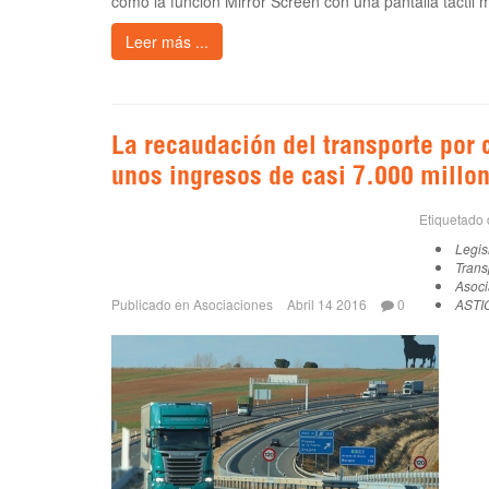
como la función Mirror Screen con una pantalla táctil m
Leer más ...
La recaudación del transporte por 
unos ingresos de casi 7.000 millo
Etiquetado
Legis
Trans
Asoci
Publicado en
Asociaciones
Abril 14 2016
0
ASTI