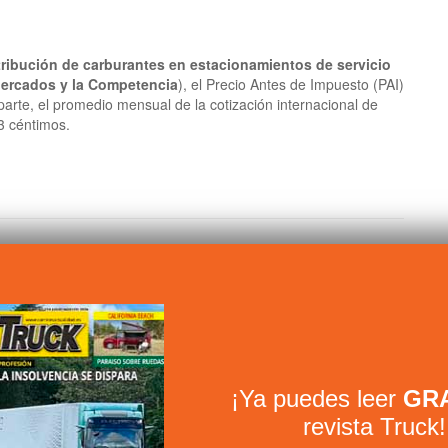
tribución de carburantes en estacionamientos de servicio
Mercados y la Competencia
), el Precio Antes de Impuesto (PAI)
 parte, el promedio mensual de la cotización internacional de
53 céntimos.
isponible en España
como
t
antes
etas
¡Ya puedes leer
GRA
revista Truck!