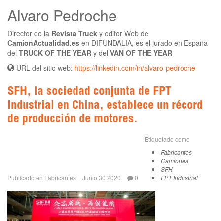
Alvaro Pedroche
Director de la
Revista Truck
y editor Web de
CamionActualidad.es
en DIFUNDALIA, es el jurado en España
del
TRUCK OF THE YEAR
y del
VAN OF THE YEAR
URL del sitio web:
https://linkedin.com/in/alvaro-pedroche
SFH, la sociedad conjunta de FPT
Industrial en China, establece un récord
de producción de motores.
Etiquetado como
Fabricantes
Camiones
SFH
Publicado en
Fabricantes
Junio 30 2020
0
FPT Industrial