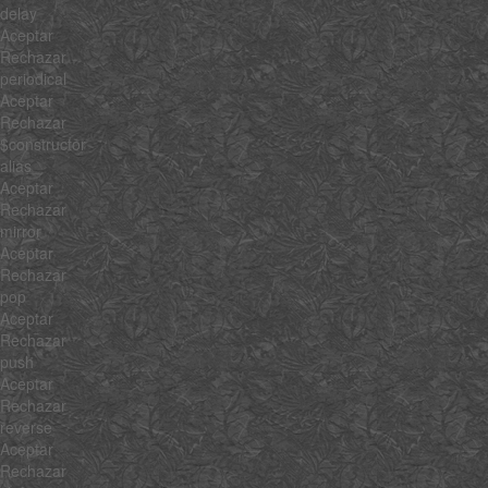
delay
Aceptar
Rechazar
periodical
Aceptar
Rechazar
$constructor
alias
Aceptar
Rechazar
mirror
Aceptar
Rechazar
pop
Aceptar
Rechazar
push
Aceptar
Rechazar
reverse
Aceptar
Rechazar