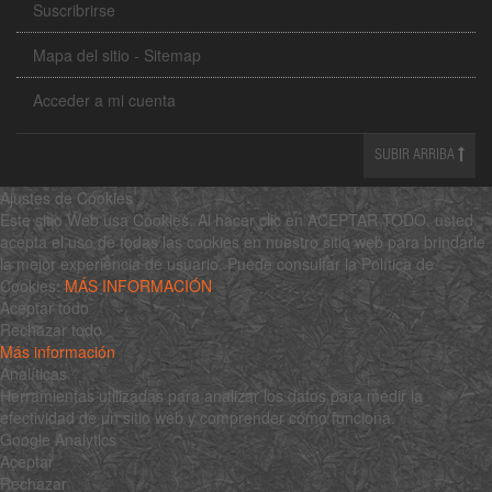
Suscribrirse
Mapa del sitio - Sitemap
Acceder a mi cuenta
SUBIR ARRIBA
Ajustes de Cookies
Este sitio Web usa Cookies. Al hacer clic en ACEPTAR TODO, usted
acepta el uso de todas las cookies en nuestro sitio web para brindarle
la mejor experiencia de usuario. Puede consultar la Política de
Cookies:
MÁS INFORMACIÓN
Aceptar todo
Rechazar todo
Más información
Analíticas
Herramientas utilizadas para analizar los datos para medir la
efectividad de un sitio web y comprender cómo funciona.
Google Analytics
Aceptar
Rechazar