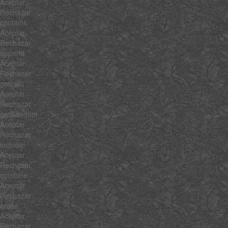
Aceptar
Rechazar
contains
Aceptar
Rechazar
append
Aceptar
Rechazar
getLast
Aceptar
Rechazar
getRandom
Aceptar
Rechazar
include
Aceptar
Rechazar
combine
Aceptar
Rechazar
erase
Aceptar
Rechazar