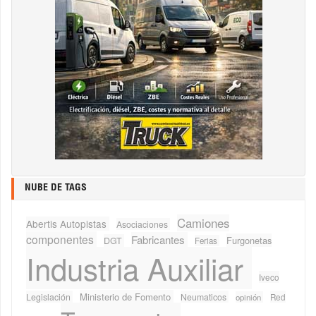
NUBE DE TAGS
Camiones
Abertis Autopistas
Asociaciones
componentes
Fabricantes
Furgonetas
DGT
Ferias
Industria Auxiliar
Iveco
Ministerio de Fomento
Legislación
Neumaticos
Red
opinión