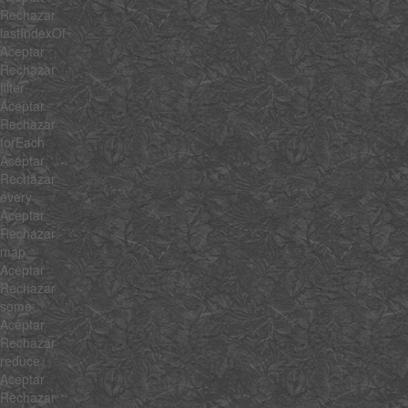
Rechazar
lastIndexOf
Aceptar
Rechazar
filter
Aceptar
Rechazar
forEach
Aceptar
Rechazar
every
Aceptar
Rechazar
map
Aceptar
Rechazar
some
Aceptar
Rechazar
reduce
Aceptar
Rechazar