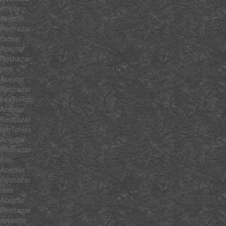
empty
Aceptar
Rechazar
flatten
Aceptar
Rechazar
pick
Aceptar
Rechazar
hexToRgb
Aceptar
Rechazar
rgbToHex
Aceptar
Rechazar
min
Aceptar
Rechazar
max
Aceptar
Rechazar
average