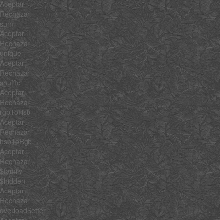
Aceptar
Rechazar
sum
Aceptar
Rechazar
unique
Aceptar
Rechazar
shuffle
Aceptar
Rechazar
rgbToHsb
Aceptar
Rechazar
hsbToRgb
Aceptar
Rechazar
$family
$hidden
Aceptar
Rechazar
overloadSetter