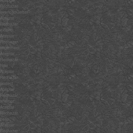
Aceptar
Rechazar
overloadGetter
Aceptar
Rechazar
extend
Aceptar
Rechazar
implement
Aceptar
Rechazar
hide
Aceptar
Rechazar
protect
Aceptar
Rechazar
attempt
Aceptar
Rechazar
pass
Aceptar
Rechazar