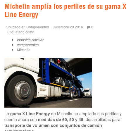
Michelin amplía los perfiles de su gama X
Line Energy
Publicado en
Componentes
Diciembre 29 2016
0
Etiquetado como
Industria Auxiliar
componentes
Michelin
La
gama X Line Energy
de Michelin ha ampliado sus perfiles y
cuenta ahora con
medidas de 60, 50 y 45
, desarrolladas para
transporte de volumen con conjuntos de camión
semirremolque
.