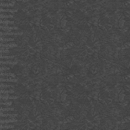
Aceptar
Rechazar
$family
Aceptar
Rechazar
$constructor
Aceptar
Rechazar
each
Aceptar
Rechazar
clone
Aceptar
Rechazar
clean
Aceptar
Rechazar
invoke
Aceptar
Rechazar
associate
Aceptar