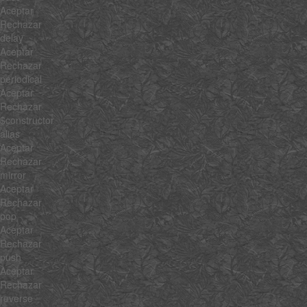
Aceptar
Rechazar
delay
Aceptar
Rechazar
periodical
Aceptar
Rechazar
$constructor
alias
Aceptar
Rechazar
mirror
Aceptar
Rechazar
pop
Aceptar
Rechazar
push
Aceptar
Rechazar
reverse