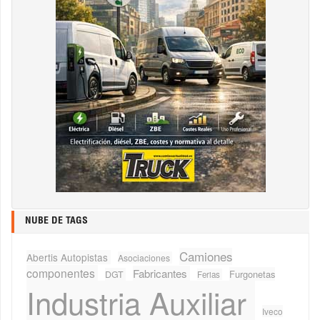
NUBE DE TAGS
Camiones
Abertis Autopistas
Asociaciones
componentes
Fabricantes
Furgonetas
DGT
Ferias
Industria Auxiliar
Iveco