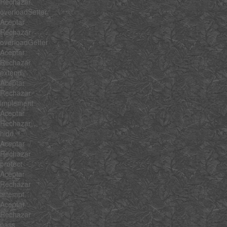
Rechazar
overloadSetter
Aceptar
Rechazar
overloadGetter
Aceptar
Rechazar
extend
Aceptar
Rechazar
implement
Aceptar
Rechazar
hide
Aceptar
Rechazar
protect
Aceptar
Rechazar
attempt
Aceptar
Rechazar
pass