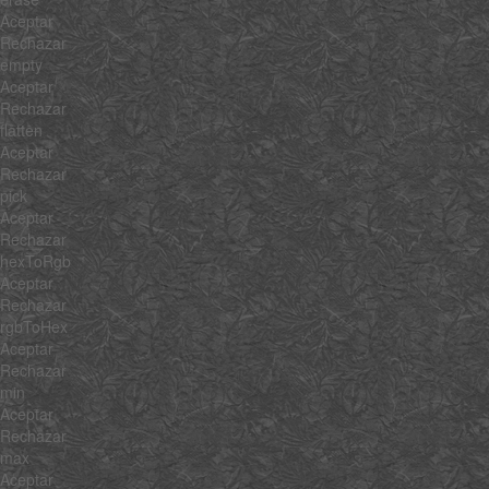
Aceptar
Rechazar
empty
Aceptar
Rechazar
flatten
Aceptar
Rechazar
pick
Aceptar
Rechazar
hexToRgb
Aceptar
Rechazar
rgbToHex
Aceptar
Rechazar
min
Aceptar
Rechazar
max
Aceptar