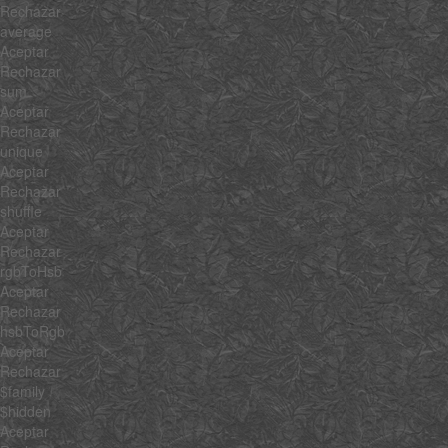
Rechazar
average
Aceptar
Rechazar
sum
Aceptar
Rechazar
unique
Aceptar
Rechazar
shuffle
Aceptar
Rechazar
rgbToHsb
Aceptar
Rechazar
hsbToRgb
Aceptar
Rechazar
$family
$hidden
Aceptar