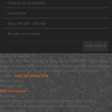
Clausula de Suscripción
Suscribrirse
Mapa del sitio - Sitemap
Acceder a mi cuenta
SUBIR ARRIBA
Ajustes de Cookies
Este sitio Web usa Cookies. Al hacer clic en ACEPTAR TODO, usted
acepta el uso de todas las cookies en nuestro sitio web para brindarle
la mejor experiencia de usuario. Puede consultar la Política de
Cookies:
MÁS INFORMACIÓN
Aceptar todo
Rechazar todo
Más información
Analíticas
Herramientas utilizadas para analizar los datos para medir la
efectividad de un sitio web y comprender cómo funciona.
Google Analytics