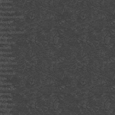
$hidden
Aceptar
Rechazar
overloadSetter
Aceptar
Rechazar
overloadGetter
Aceptar
Rechazar
extend
Aceptar
Rechazar
implement
Aceptar
Rechazar
hide
Aceptar
Rechazar
protect
Aceptar
Rechazar
attempt
Aceptar