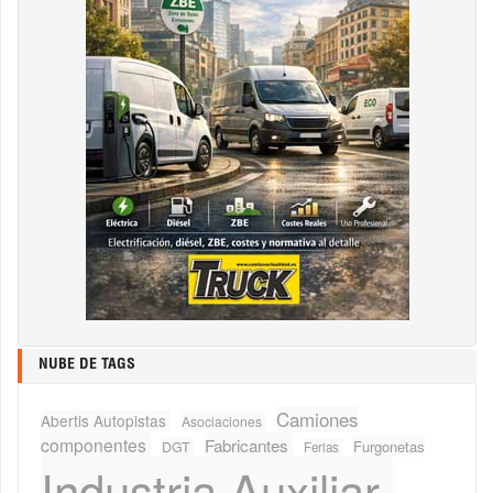
NUBE DE TAGS
Camiones
Abertis Autopistas
Asociaciones
componentes
Fabricantes
Furgonetas
DGT
Ferias
Industria Auxiliar