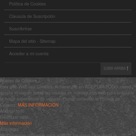
Política de Cookies
Clausula de Suscripción
Suscribrirse
Mapa del sitio - Sitemap
Acceder a mi cuenta
SUBIR ARRIBA
Ajustes de Cookies
Este sitio Web usa Cookies. Al hacer clic en ACEPTAR TODO, usted
acepta el uso de todas las cookies en nuestro sitio web para brindarle
la mejor experiencia de usuario. Puede consultar la Política de
Cookies:
MÁS INFORMACIÓN
Aceptar todo
Rechazar todo
Más información
Analíticas
Herramientas utilizadas para analizar los datos para medir la