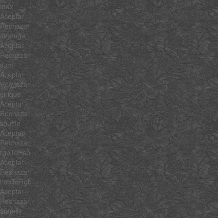
max
Aceptar
Rechazar
average
Aceptar
Rechazar
sum
Aceptar
Rechazar
unique
Aceptar
Rechazar
shuffle
Aceptar
Rechazar
rgbToHsb
Aceptar
Rechazar
hsbToRgb
Aceptar
Rechazar
$family