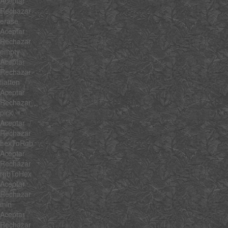
Aceptar
Rechazar
erase
Aceptar
Rechazar
empty
Aceptar
Rechazar
flatten
Aceptar
Rechazar
pick
Aceptar
Rechazar
hexToRgb
Aceptar
Rechazar
rgbToHex
Aceptar
Rechazar
min
Aceptar
Rechazar