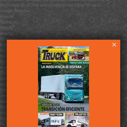
efectividad de un sitio web y comprender cómo funciona.
Google Analytics
Aceptar
Rechazar
$family
Aceptar
Rechazar
×
$constructor
Aceptar
Rechazar
each
Aceptar
Rechazar
clone
Aceptar
Rechazar
clean
Aceptar
Rechazar
invoke
Aceptar
Rechazar