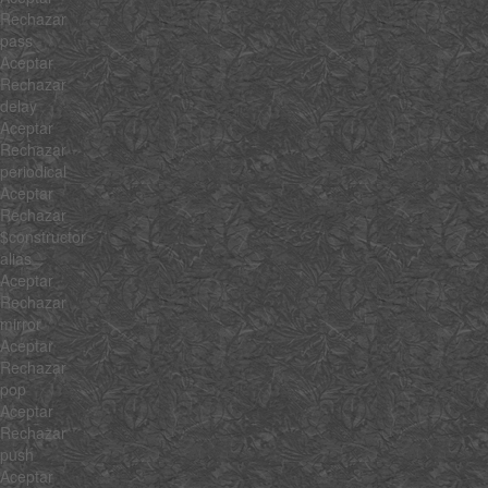
Rechazar
pass
Aceptar
Rechazar
delay
Aceptar
Rechazar
periodical
Aceptar
Rechazar
$constructor
alias
Aceptar
Rechazar
mirror
Aceptar
Rechazar
pop
Aceptar
Rechazar
push
Aceptar