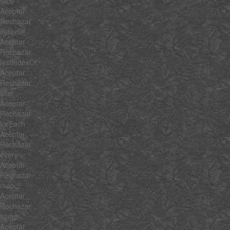
slice
Aceptar
Rechazar
indexOf
Aceptar
Rechazar
lastIndexOf
Aceptar
Rechazar
filter
Aceptar
Rechazar
forEach
Aceptar
Rechazar
every
Aceptar
Rechazar
map
Aceptar
Rechazar
some
Aceptar