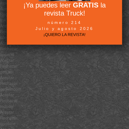
associate
¡Ya puedes leer
GRATIS
la
Aceptar
revista Truck!
Rechazar
link
número 214
Aceptar
Julio y agosto 2026
Rechazar
¡QUIERO LA REVISTA!
contains
Aceptar
Rechazar
append
Aceptar
Rechazar
getLast
Aceptar
Rechazar
getRandom
Aceptar
Rechazar
include
Aceptar
Rechazar
combine