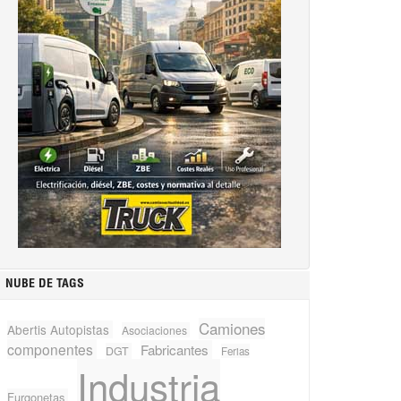
NUBE DE TAGS
Camiones
Abertis Autopistas
Asociaciones
componentes
Fabricantes
DGT
Ferias
Industria
Furgonetas