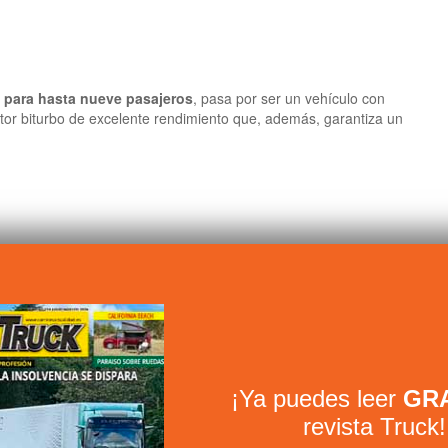
d para hasta nueve pasajeros
, pasa por ser un vehículo con
otor biturbo de excelente rendimiento que, además, garantiza un
to del empleo para jóvenes
¡Ya puedes leer
GRA
revista Truck!