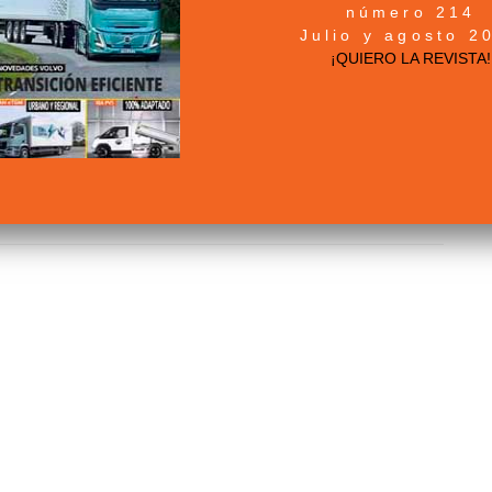
número 214
Julio y agosto 2
¡QUIERO LA REVISTA!
a
jornada de motivación laboral
o
Coaching Day,
con la
n profesional, trabajadores y desempleados, que han tenido la