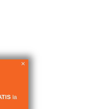
×
TIS
la