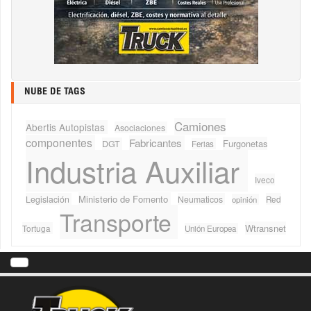
NUBE DE TAGS
Camiones
Abertis Autopistas
Asociaciones
componentes
Fabricantes
Furgonetas
DGT
Ferias
Industria Auxiliar
Iveco
Ministerio de Fomento
Legislación
Neumaticos
Red
opinión
Transporte
Wtransnet
Tortuga
Unión Europea