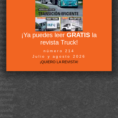
Aceptar
Rechazar
clone
Aceptar
Rechazar
clean
¡Ya puedes leer
GRATIS
la
Aceptar
revista Truck!
Rechazar
invoke
número 214
Aceptar
Julio y agosto 2026
Rechazar
¡QUIERO LA REVISTA!
associate
Aceptar
Rechazar
link
Aceptar
Rechazar
contains
Aceptar
Rechazar
append
Aceptar