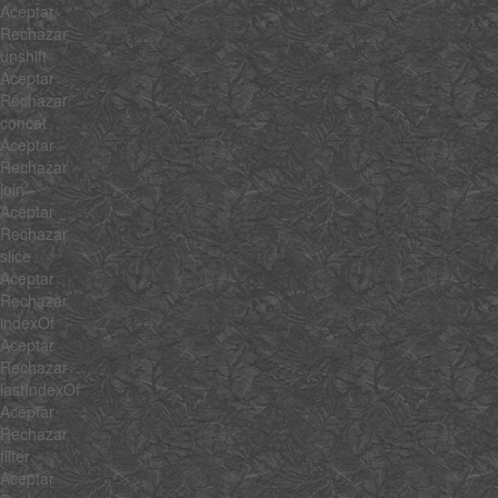
Aceptar
Rechazar
unshift
Aceptar
Rechazar
concat
Aceptar
Rechazar
join
Aceptar
Rechazar
slice
Aceptar
Rechazar
indexOf
Aceptar
Rechazar
lastIndexOf
Aceptar
Rechazar
filter
Aceptar