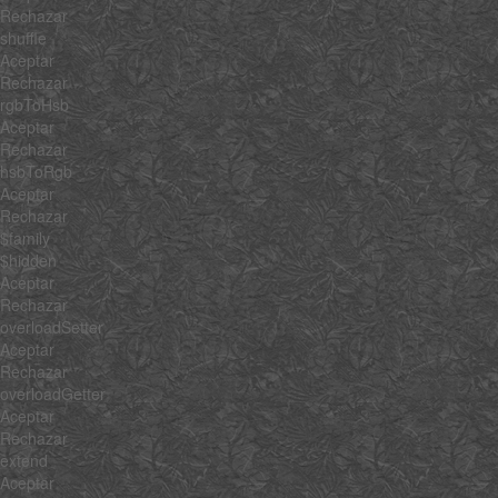
Rechazar
shuffle
Aceptar
Rechazar
rgbToHsb
Aceptar
Rechazar
hsbToRgb
Aceptar
Rechazar
$family
$hidden
Aceptar
Rechazar
overloadSetter
Aceptar
Rechazar
overloadGetter
Aceptar
Rechazar
extend
Aceptar