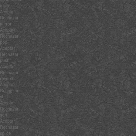
alias
Aceptar
Rechazar
mirror
Aceptar
Rechazar
pop
Aceptar
Rechazar
push
Aceptar
Rechazar
reverse
Aceptar
Rechazar
shift
Aceptar
Rechazar
sort
Aceptar
Rechazar
splice