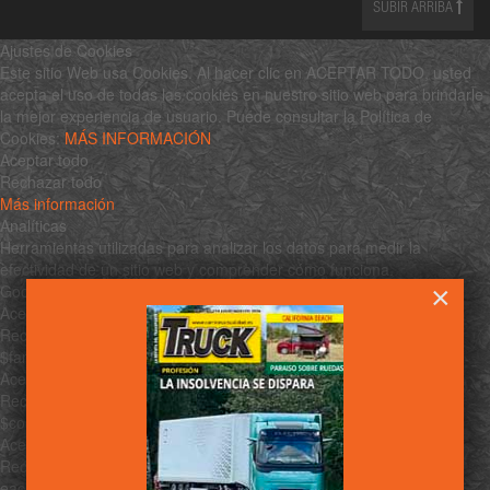
SUBIR ARRIBA
Ajustes de Cookies
Este sitio Web usa Cookies. Al hacer clic en ACEPTAR TODO, usted
acepta el uso de todas las cookies en nuestro sitio web para brindarle
la mejor experiencia de usuario. Puede consultar la Política de
Cookies:
MÁS INFORMACIÓN
Aceptar todo
Rechazar todo
Más información
Analíticas
Herramientas utilizadas para analizar los datos para medir la
efectividad de un sitio web y comprender cómo funciona.
×
Google Analytics
Aceptar
Rechazar
$family
Aceptar
Rechazar
$constructor
Aceptar
Rechazar
each