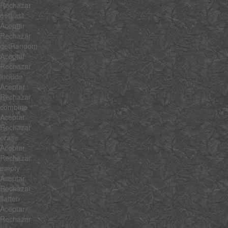
Rechazar
getLast
Aceptar
Rechazar
getRandom
Aceptar
Rechazar
include
Aceptar
Rechazar
combine
Aceptar
Rechazar
erase
Aceptar
Rechazar
empty
Aceptar
Rechazar
flatten
Aceptar
Rechazar