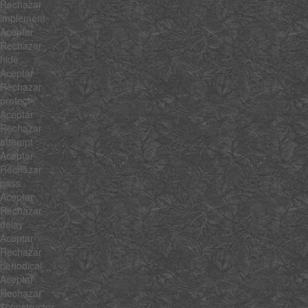
Rechazar
implement
Aceptar
Rechazar
hide
Aceptar
Rechazar
protect
Aceptar
Rechazar
attempt
Aceptar
Rechazar
pass
Aceptar
Rechazar
delay
Aceptar
Rechazar
periodical
Aceptar
Rechazar
$constructor