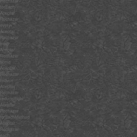
Rechazar
forEach
Aceptar
Rechazar
every
Aceptar
Rechazar
map
Aceptar
Rechazar
some
Aceptar
Rechazar
reduce
Aceptar
Rechazar
reduceRight
Aceptar
Rechazar
forEachMethod
Aceptar
Rechazar
each