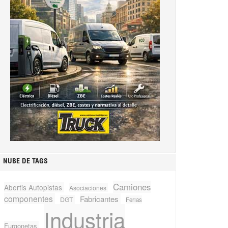
NUBE DE TAGS
Camiones
Abertis Autopistas
Asociaciones
componentes
Fabricantes
DGT
Ferias
Industria
Furgonetas