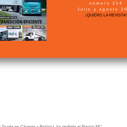
o, MAN y el CNL dan luz verde a la introducción de motores
número 214
media y pesada con un PMA de 12 a 26 toneladas.
Julio y agosto 2
¡QUIERO LA REVISTA!
por su labor en prevención de riesgos
t Trucks en Cáceres y Badajoz, ha recibido el Premio MC