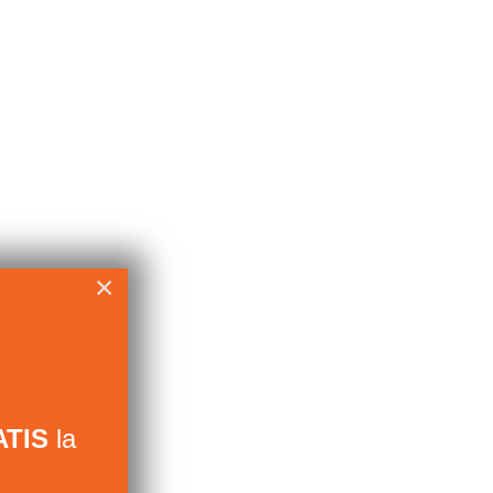
×
TIS
la