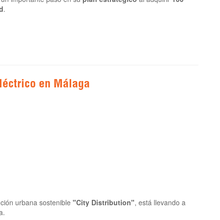
d
.
éctrico en Málaga
bución urbana sostenible
"City Distribution"
, está llevando a
a.