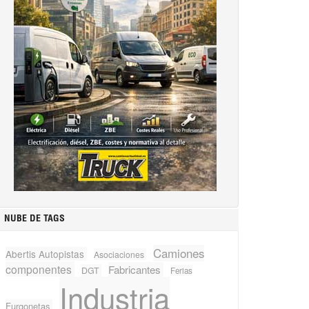
NUBE DE TAGS
Camiones
Abertis Autopistas
Asociaciones
componentes
Fabricantes
DGT
Ferias
Industria
Furgonetas