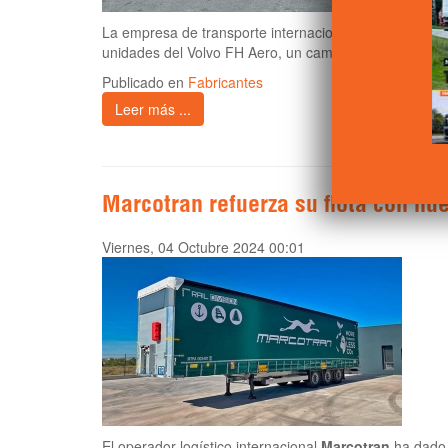
La empresa de transporte internacional TROTA ha anun
unidades del Volvo FH Aero, un camión diseñado para m
Publicado en
Fabricantes
Leer más ...
Marcotran refuerza su flota con nu
Viernes, 04 Octubre 2024 00:01
El operador logístico internacional
Marcotran
ha dado 