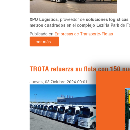
XPO Logistics
, proveedor de
soluciones logísticas
metros cuadrados
en el
complejo Lezíria Park
de Fo
Publicado en
Empresas de Transporte-Flotas
Leer más ...
TROTA refuerza su flota con 150 n
Jueves, 03 Octubre 2024 00:01