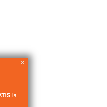
×
TIS
la