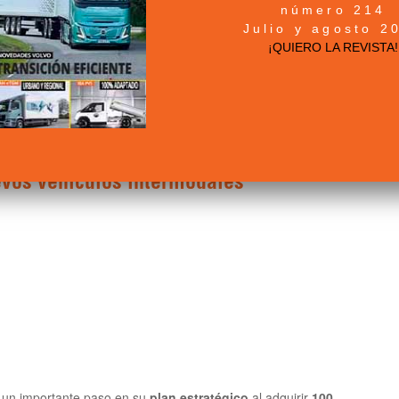
número 214
ciado la expansión de su flota con la incorporación de 150
Julio y agosto 2
ejorar la eficiencia y reducir el consumo de combustible.
¡QUIERO LA REVISTA!
evos vehículos intermodales
un importante paso en su
plan estratégico
al adquirir
100