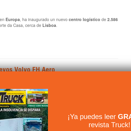
en
Europa
, ha inaugurado un nuevo
centro logístico
de
2.586
rte da Casa, cerca de
Lisboa
.
uevos Volvo FH Aero
¡Ya puedes leer
GRA
revista Truck!