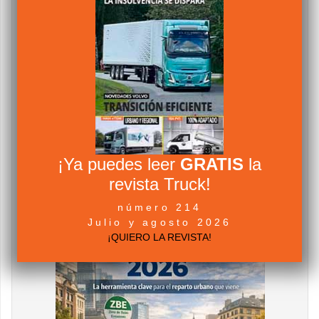
¡Ya puedes leer
GRATIS
la
revista Truck!
número 214
Julio y agosto 2026
¡QUIERO LA REVISTA!