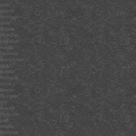
pass
Aceptar
Rechazar
delay
Aceptar
Rechazar
periodical
Aceptar
Rechazar
$constructor
alias
Aceptar
Rechazar
mirror
Aceptar
Rechazar
pop
Aceptar
Rechazar
push
Aceptar
Rechazar