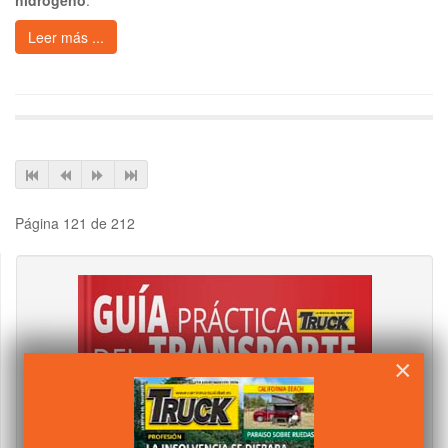
hidrógeno
.
Leer más ...
Página 121 de 212
×