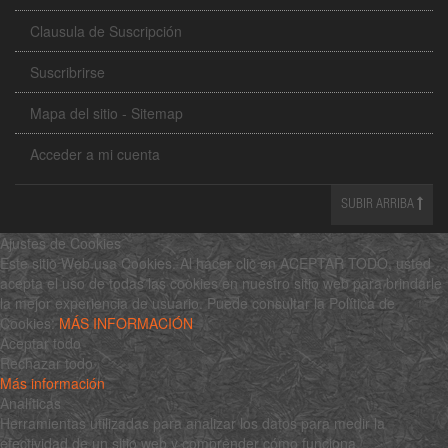
Clausula de Suscripción
Suscribrirse
Mapa del sitio - Sitemap
Acceder a mi cuenta
SUBIR ARRIBA
Ajustes de Cookies
Este sitio Web usa Cookies. Al hacer clic en ACEPTAR TODO, usted
acepta el uso de todas las cookies en nuestro sitio web para brindarle
la mejor experiencia de usuario. Puede consultar la Política de
Cookies:
MÁS INFORMACIÓN
Aceptar todo
Rechazar todo
Más información
Analíticas
Herramientas utilizadas para analizar los datos para medir la
efectividad de un sitio web y comprender cómo funciona.