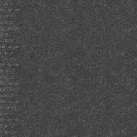
Aceptar
Rechazar
average
Aceptar
Rechazar
sum
Aceptar
Rechazar
unique
Aceptar
Rechazar
shuffle
Aceptar
Rechazar
rgbToHsb
Aceptar
Rechazar
hsbToRgb
Aceptar
Rechazar
$family
$hidden