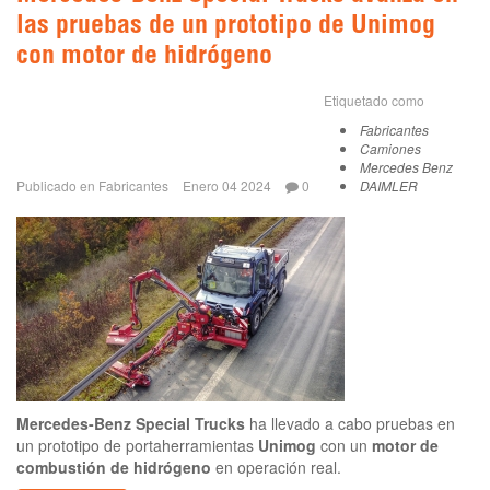
las pruebas de un prototipo de Unimog
con motor de hidrógeno
Etiquetado como
Fabricantes
Camiones
Mercedes Benz
Publicado en
Fabricantes
Enero 04 2024
0
DAIMLER
Mercedes-Benz Special Trucks
ha llevado a cabo pruebas en
un prototipo de portaherramientas
Unimog
con un
motor de
combustión de hidrógeno
en operación real.