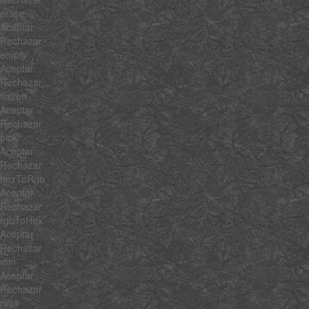
erase
Aceptar
Rechazar
empty
Aceptar
Rechazar
flatten
Aceptar
Rechazar
pick
Aceptar
Rechazar
hexToRgb
Aceptar
Rechazar
rgbToHex
Aceptar
Rechazar
min
Aceptar
Rechazar
max