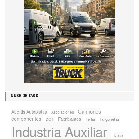
NUBE DE TAGS
Camiones
Abertis Autopistas
Asociaciones
componentes
Fabricantes
Furgonetas
DGT
Ferias
Industria Auxiliar
Iveco