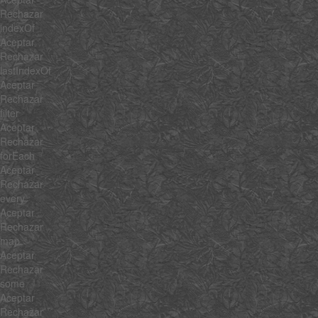
Rechazar
indexOf
Aceptar
Rechazar
lastIndexOf
Aceptar
Rechazar
filter
Aceptar
Rechazar
forEach
Aceptar
Rechazar
every
Aceptar
Rechazar
map
Aceptar
Rechazar
some
Aceptar
Rechazar