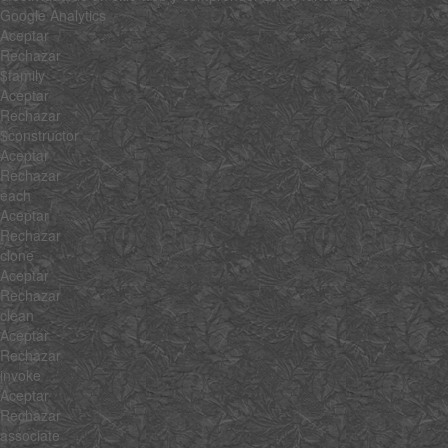
Google Analytics
Aceptar
Rechazar
$family
Aceptar
Rechazar
$constructor
Aceptar
Rechazar
each
Aceptar
Rechazar
clone
Aceptar
Rechazar
clean
Aceptar
Rechazar
invoke
Aceptar
Rechazar
associate