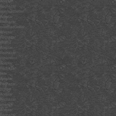
Aceptar
Rechazar
overloadSetter
Aceptar
Rechazar
overloadGetter
Aceptar
Rechazar
extend
Aceptar
Rechazar
implement
Aceptar
Rechazar
hide
Aceptar
Rechazar
protect
Aceptar
Rechazar
attempt
Aceptar
Rechazar