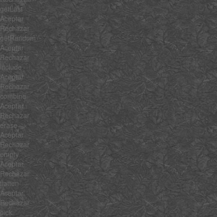
getLast
Aceptar
Rechazar
getRandom
Aceptar
Rechazar
include
Aceptar
Rechazar
combine
Aceptar
Rechazar
erase
Aceptar
Rechazar
empty
Aceptar
Rechazar
flatten
Aceptar
Rechazar
pick