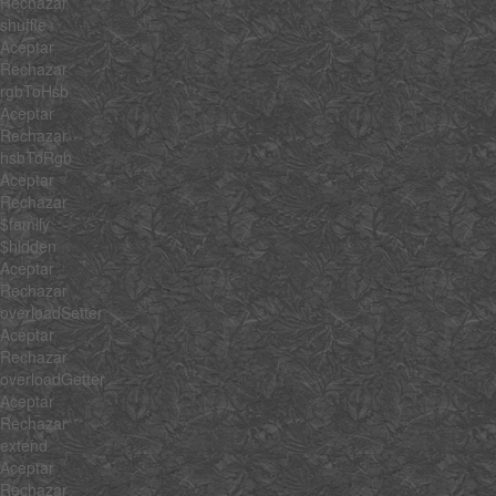
Rechazar
shuffle
Aceptar
Rechazar
rgbToHsb
Aceptar
Rechazar
hsbToRgb
Aceptar
Rechazar
$family
$hidden
Aceptar
Rechazar
overloadSetter
Aceptar
Rechazar
overloadGetter
Aceptar
Rechazar
extend
Aceptar
Rechazar