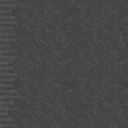
Rechazar
unshift
Aceptar
Rechazar
concat
Aceptar
Rechazar
join
Aceptar
Rechazar
slice
Aceptar
Rechazar
indexOf
Aceptar
Rechazar
lastIndexOf
Aceptar
Rechazar
filter
Aceptar
Rechazar