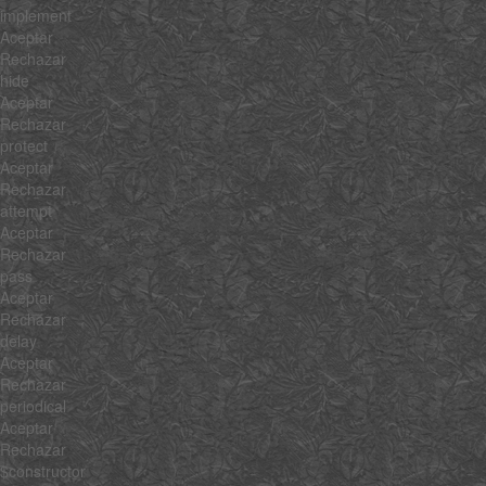
implement
Aceptar
Rechazar
hide
Aceptar
Rechazar
protect
Aceptar
Rechazar
attempt
Aceptar
Rechazar
pass
Aceptar
Rechazar
delay
Aceptar
Rechazar
periodical
Aceptar
Rechazar
$constructor