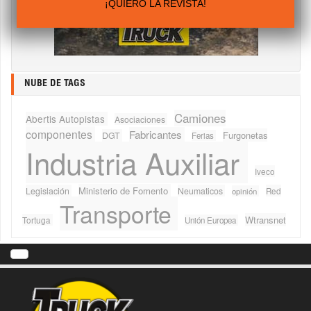
¡QUIERO LA REVISTA!
NUBE DE TAGS
Camiones
Abertis Autopistas
Asociaciones
componentes
Fabricantes
Furgonetas
DGT
Ferias
Industria Auxiliar
Iveco
Ministerio de Fomento
Legislación
Neumaticos
Red
opinión
Transporte
Wtransnet
Tortuga
Unión Europea