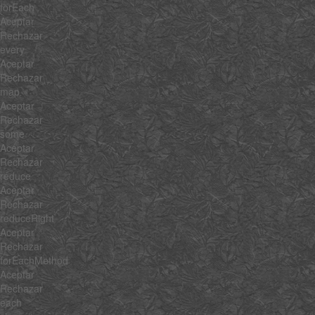
forEach
Aceptar
Rechazar
every
Aceptar
Rechazar
map
Aceptar
Rechazar
some
Aceptar
Rechazar
reduce
Aceptar
Rechazar
reduceRight
Aceptar
Rechazar
forEachMethod
Aceptar
Rechazar
each