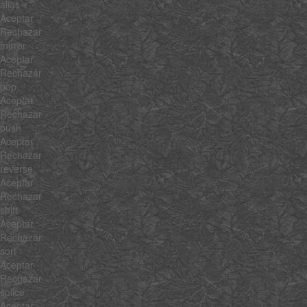
alias
Aceptar
Rechazar
mirror
Aceptar
Rechazar
pop
Aceptar
Rechazar
push
Aceptar
Rechazar
reverse
Aceptar
Rechazar
shift
Aceptar
Rechazar
sort
Aceptar
Rechazar
splice
Aceptar