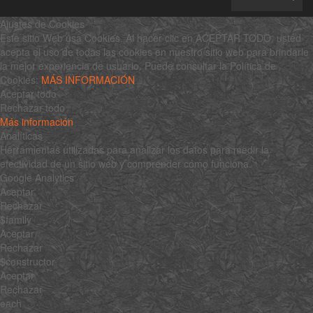
Ajustes de Cookies
Este sitio Web usa Cookies. Al hacer clic en ACEPTAR TODO, usted
acepta el uso de todas las cookies en nuestro sitio web para brindarle
la mejor experiencia de usuario. Puede consultar la Política de
Cookies:
MÁS INFORMACIÓN
Aceptar todo
Rechazar todo
Más información
Analíticas
Herramientas utilizadas para analizar los datos para medir la
efectividad de un sitio web y comprender cómo funciona.
Google Analytics
Aceptar
Rechazar
$family
Aceptar
Rechazar
$constructor
Aceptar
Rechazar
each