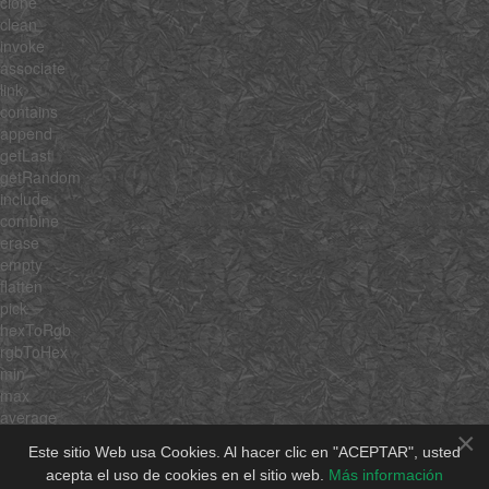
clone
clean
invoke
associate
link
contains
append
getLast
getRandom
include
combine
erase
empty
flatten
pick
hexToRgb
rgbToHex
min
max
average
×
sum
Este sitio Web usa Cookies. Al hacer clic en "ACEPTAR", usted
unique
acepta el uso de cookies en el sitio web.
Más información
shuffle