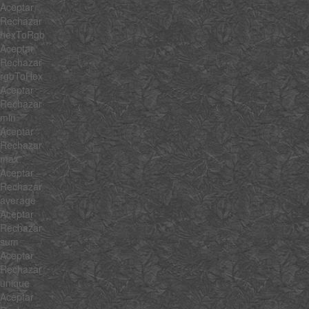
Aceptar
Rechazar
hexToRgb
Aceptar
Rechazar
rgbToHex
Aceptar
Rechazar
min
Aceptar
Rechazar
max
Aceptar
Rechazar
average
Aceptar
Rechazar
sum
Aceptar
Rechazar
unique
Aceptar