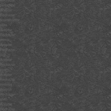
Rechazar
periodical
Aceptar
Rechazar
$constructor
alias
Aceptar
Rechazar
mirror
Aceptar
Rechazar
pop
Aceptar
Rechazar
push
Aceptar
Rechazar
reverse
Aceptar
Rechazar
shift
Aceptar
Rechazar