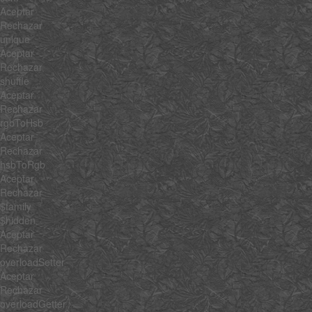
Aceptar
Rechazar
unique
Aceptar
Rechazar
shuffle
Aceptar
Rechazar
rgbToHsb
Aceptar
Rechazar
hsbToRgb
Aceptar
Rechazar
$family
$hidden
Aceptar
Rechazar
overloadSetter
Aceptar
Rechazar
overloadGetter