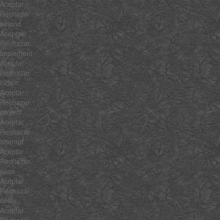
Aceptar
Rechazar
extend
Aceptar
Rechazar
implement
Aceptar
Rechazar
hide
Aceptar
Rechazar
protect
Aceptar
Rechazar
attempt
Aceptar
Rechazar
pass
Aceptar
Rechazar
delay
Aceptar