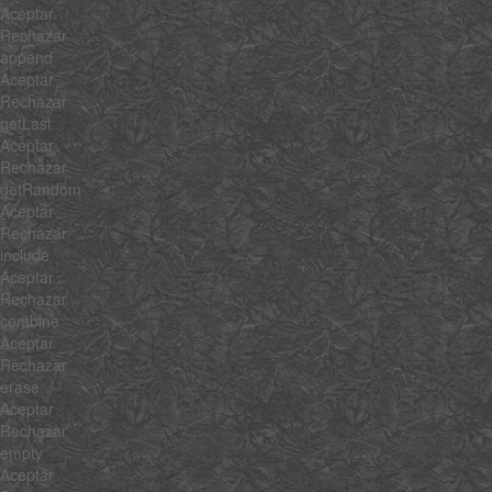
Aceptar
Rechazar
append
Aceptar
Rechazar
getLast
Aceptar
Rechazar
getRandom
Aceptar
Rechazar
include
Aceptar
Rechazar
combine
Aceptar
Rechazar
erase
Aceptar
Rechazar
empty
Aceptar