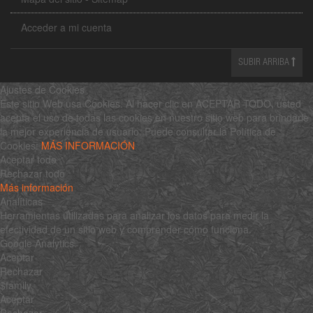
Acceder a mi cuenta
SUBIR ARRIBA
Ajustes de Cookies
Este sitio Web usa Cookies. Al hacer clic en ACEPTAR TODO, usted
acepta el uso de todas las cookies en nuestro sitio web para brindarle
la mejor experiencia de usuario. Puede consultar la Política de
Cookies:
MÁS INFORMACIÓN
Aceptar todo
Rechazar todo
Más información
Analíticas
Herramientas utilizadas para analizar los datos para medir la
efectividad de un sitio web y comprender cómo funciona.
Google Analytics
Aceptar
Rechazar
$family
Aceptar