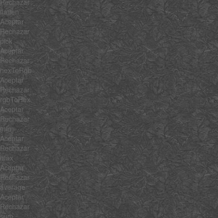
Rechazar
flatten
Aceptar
Rechazar
pick
Aceptar
Rechazar
hexToRgb
Aceptar
Rechazar
rgbToHex
Aceptar
Rechazar
min
Aceptar
Rechazar
max
Aceptar
Rechazar
average
Aceptar
Rechazar
sum