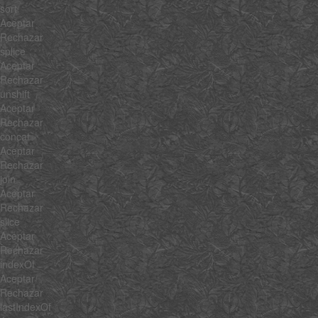
sort
Aceptar
Rechazar
splice
Aceptar
Rechazar
unshift
Aceptar
Rechazar
concat
Aceptar
Rechazar
join
Aceptar
Rechazar
slice
Aceptar
Rechazar
indexOf
Aceptar
Rechazar
lastIndexOf