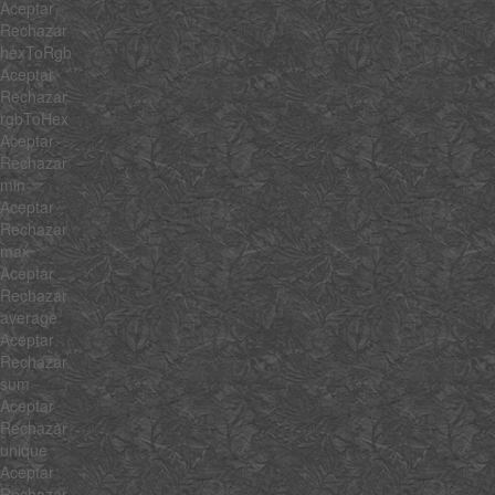
Aceptar
Rechazar
hexToRgb
Aceptar
Rechazar
rgbToHex
Aceptar
Rechazar
min
Aceptar
Rechazar
max
Aceptar
Rechazar
average
Aceptar
Rechazar
sum
Aceptar
Rechazar
unique
Aceptar
Rechazar