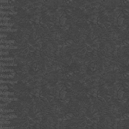
alias
Aceptar
Rechazar
mirror
Aceptar
Rechazar
pop
Aceptar
Rechazar
push
Aceptar
Rechazar
reverse
Aceptar
Rechazar
shift
Aceptar
Rechazar
sort
Aceptar
Rechazar
splice
Aceptar