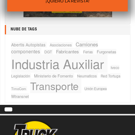
¡QUIERO LA REVISTA!
NUBE DE TAGS
Camiones
Abertis Autopistas
Asociaciones
componentes
Fabricantes
Furgonetas
DGT
Ferias
Industria Auxiliar
Iveco
Ministerio de Fomento
Legislación
Neumaticos
Red Tortuga
Transporte
TimoCom
Unión Europea
Wtransnet