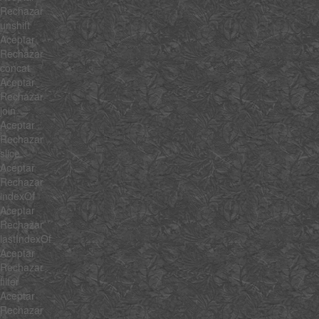
Rechazar
unshift
Aceptar
Rechazar
concat
Aceptar
Rechazar
join
Aceptar
Rechazar
slice
Aceptar
Rechazar
indexOf
Aceptar
Rechazar
lastIndexOf
Aceptar
Rechazar
filter
Aceptar
Rechazar