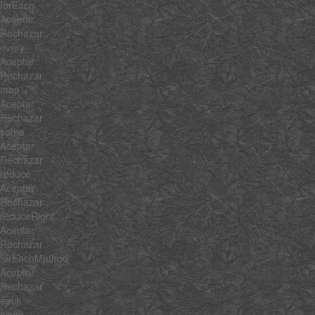
forEach
Aceptar
Rechazar
every
Aceptar
Rechazar
map
Aceptar
Rechazar
some
Aceptar
Rechazar
reduce
Aceptar
Rechazar
reduceRight
Aceptar
Rechazar
forEachMethod
Aceptar
Rechazar
each
clone