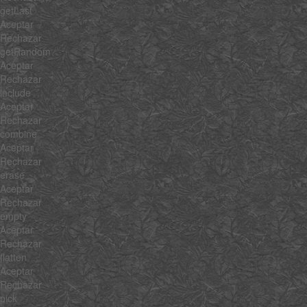
getLast
Aceptar
Rechazar
getRandom
Aceptar
Rechazar
include
Aceptar
Rechazar
combine
Aceptar
Rechazar
erase
Aceptar
Rechazar
empty
Aceptar
Rechazar
flatten
Aceptar
Rechazar
pick