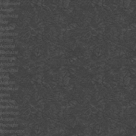
implement
Aceptar
Rechazar
hide
Aceptar
Rechazar
protect
Aceptar
Rechazar
attempt
Aceptar
Rechazar
pass
Aceptar
Rechazar
delay
Aceptar
Rechazar
periodical
Aceptar
Rechazar
$constructor