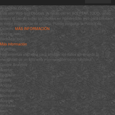
Ajustes de Cookies
Este sitio Web usa Cookies. Al hacer clic en ACEPTAR TODO, usted
acepta el uso de todas las cookies en nuestro sitio web para brindarle
la mejor experiencia de usuario. Puede consultar la Política de
Cookies:
MÁS INFORMACIÓN
Aceptar todo
Rechazar todo
Más información
Analíticas
Herramientas utilizadas para analizar los datos para medir la
efectividad de un sitio web y comprender cómo funciona.
Google Analytics
Aceptar
Rechazar
$family
Aceptar
Rechazar
$constructor
Aceptar
Rechazar
each