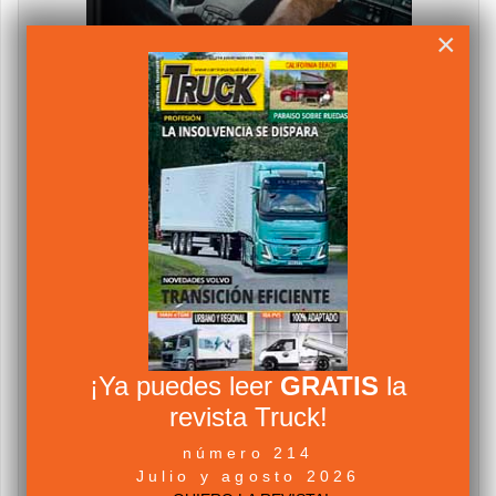
×
¡Ya puedes leer
GRATIS
la
revista Truck!
número 214
Julio y agosto 2026