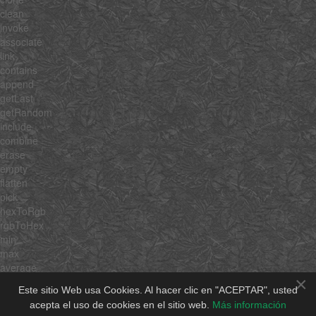
clean
invoke
associate
link
contains
append
getLast
getRandom
include
combine
erase
empty
flatten
pick
hexToRgb
rgbToHex
min
max
average
×
sum
Este sitio Web usa Cookies. Al hacer clic en "ACEPTAR", usted
unique
acepta el uso de cookies en el sitio web.
Más información
shuffle