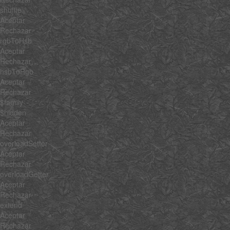
shuffle
Aceptar
Rechazar
rgbToHsb
Aceptar
Rechazar
hsbToRgb
Aceptar
Rechazar
$family
$hidden
Aceptar
Rechazar
overloadSetter
Aceptar
Rechazar
overloadGetter
Aceptar
Rechazar
extend
Aceptar
Rechazar