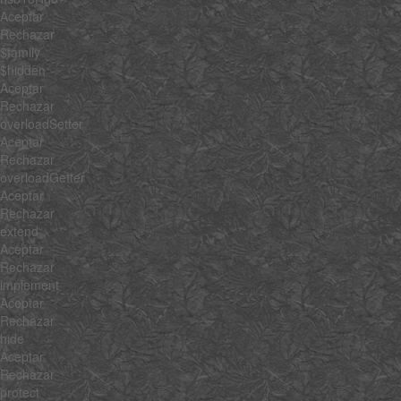
Aceptar
Rechazar
$family
$hidden
Aceptar
Rechazar
overloadSetter
Aceptar
Rechazar
overloadGetter
Aceptar
Rechazar
extend
Aceptar
Rechazar
implement
Aceptar
Rechazar
hide
Aceptar
Rechazar
protect