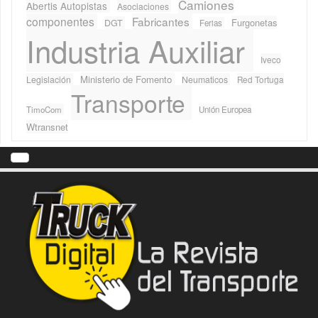
Camiones
Abertis Autopistas
Asociaciones
componentes
Fabricantes
Furgonetas
DGT
Ferias
Industria Auxiliar
Iveco
Ministerio de Fomento
Legislación
Neumaticos
Red Tortuga
Transporte
TimoCom
Unión Europea
Wtransnet