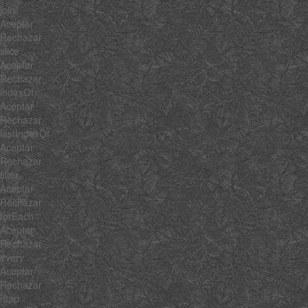
join
Aceptar
Rechazar
slice
Aceptar
Rechazar
indexOf
Aceptar
Rechazar
lastIndexOf
Aceptar
Rechazar
filter
Aceptar
Rechazar
forEach
Aceptar
Rechazar
every
Aceptar
Rechazar
map