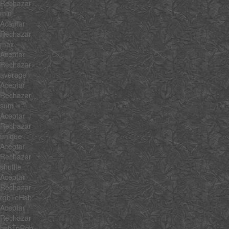
Rechazar
min
Aceptar
Rechazar
max
Aceptar
Rechazar
average
Aceptar
Rechazar
sum
Aceptar
Rechazar
unique
Aceptar
Rechazar
shuffle
Aceptar
Rechazar
rgbToHsb
Aceptar
Rechazar
hsbToRgb