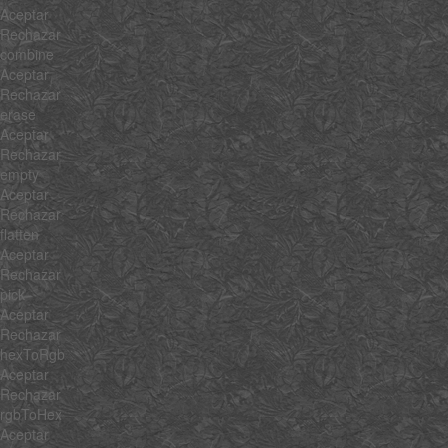
Aceptar
Rechazar
combine
Aceptar
Rechazar
erase
Aceptar
Rechazar
empty
Aceptar
Rechazar
flatten
Aceptar
Rechazar
pick
Aceptar
Rechazar
hexToRgb
Aceptar
Rechazar
rgbToHex
Aceptar