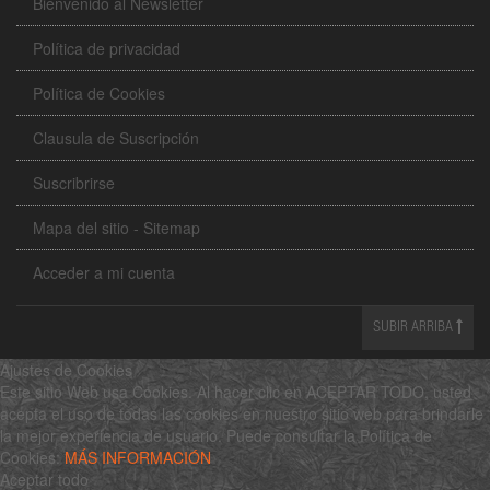
Bienvenido al Newsletter
Política de privacidad
Política de Cookies
Clausula de Suscripción
Suscribrirse
Mapa del sitio - Sitemap
Acceder a mi cuenta
SUBIR ARRIBA
Ajustes de Cookies
Este sitio Web usa Cookies. Al hacer clic en ACEPTAR TODO, usted
acepta el uso de todas las cookies en nuestro sitio web para brindarle
la mejor experiencia de usuario. Puede consultar la Política de
Cookies:
MÁS INFORMACIÓN
Aceptar todo