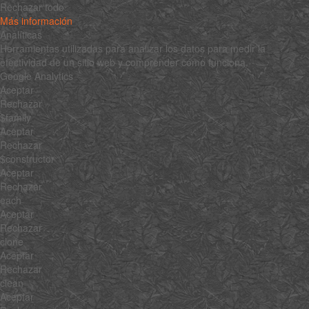
Rechazar todo
Más información
Analíticas
Herramientas utilizadas para analizar los datos para medir la
efectividad de un sitio web y comprender cómo funciona.
Google Analytics
Aceptar
Rechazar
$family
Aceptar
Rechazar
$constructor
Aceptar
Rechazar
each
Aceptar
Rechazar
clone
Aceptar
Rechazar
clean
Aceptar