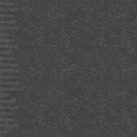
Aceptar
Rechazar
attempt
Aceptar
Rechazar
pass
Aceptar
Rechazar
delay
Aceptar
Rechazar
periodical
Aceptar
Rechazar
$constructor
alias
Aceptar
Rechazar
mirror
Aceptar
Rechazar
pop