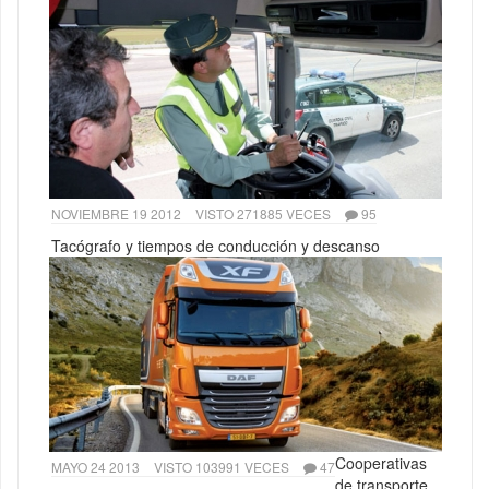
NOVIEMBRE 19 2012
VISTO 271885 VECES
95
Tacógrafo y tiempos de conducción y descanso
Cooperativas
MAYO 24 2013
VISTO 103991 VECES
47
de transporte