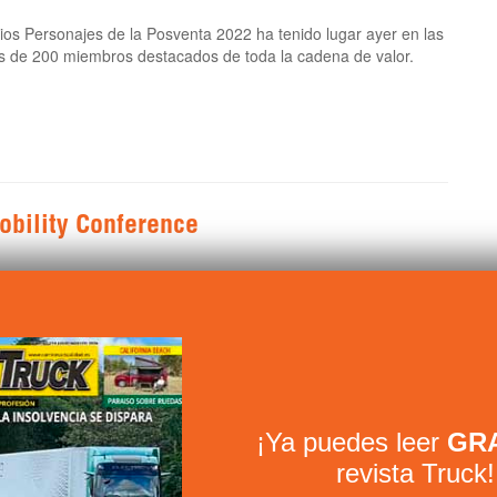
ios Personajes de la Posventa 2022 ha tenido lugar ayer en las
s de 200 miembros destacados de toda la cadena de valor.
obility Conference
¡Ya puedes leer
GRA
revista Truck!
eet Mobility Conference
, el evento de referencia sobre el futuro