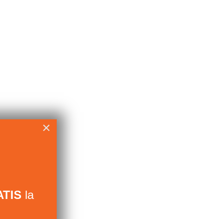
×
TIS
la