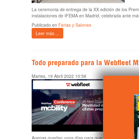
La ceremonia de entrega de la XX edición de los Prem
instalaciones de IFEMA en Madrid, celebrada ante má
Publicado en
Ferias y Salones
Leer más ...
Todo preparado para la Webfleet M
Martes, 19 Abril 2022 10:58
Apenas quedan unos días para que tenga lugar
Webfl