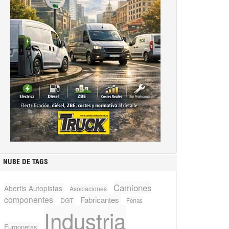
NUBE DE TAGS
Camiones
Abertis Autopistas
Asociaciones
componentes
Fabricantes
DGT
Ferias
Industria
Furgonetas