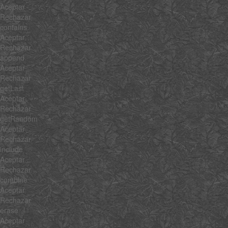
Aceptar
Rechazar
contains
Aceptar
Rechazar
append
Aceptar
Rechazar
getLast
Aceptar
Rechazar
getRandom
Aceptar
Rechazar
include
Aceptar
Rechazar
combine
Aceptar
Rechazar
erase
Aceptar