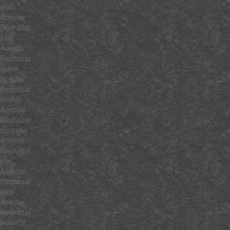
shift
Aceptar
Rechazar
sort
Aceptar
Rechazar
splice
Aceptar
Rechazar
unshift
Aceptar
Rechazar
concat
Aceptar
Rechazar
join
Aceptar
Rechazar
slice
Aceptar
Rechazar
indexOf