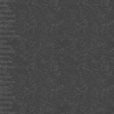
Rechazar
delay
Aceptar
Rechazar
periodical
Aceptar
Rechazar
$constructor
alias
Aceptar
Rechazar
mirror
Aceptar
Rechazar
pop
Aceptar
Rechazar
push
Aceptar
Rechazar
reverse
Aceptar
Rechazar