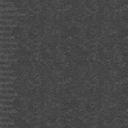
Aceptar
Rechazar
overloadGetter
Aceptar
Rechazar
extend
Aceptar
Rechazar
implement
Aceptar
Rechazar
hide
Aceptar
Rechazar
protect
Aceptar
Rechazar
attempt
Aceptar
Rechazar
pass
Aceptar