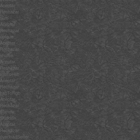
Aceptar
Rechazar
sum
Aceptar
Rechazar
unique
Aceptar
Rechazar
shuffle
Aceptar
Rechazar
rgbToHsb
Aceptar
Rechazar
hsbToRgb
Aceptar
Rechazar
$family
$hidden
Aceptar
Rechazar
overloadSetter