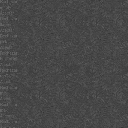
Rechazar
empty
Aceptar
Rechazar
flatten
Aceptar
Rechazar
pick
Aceptar
Rechazar
hexToRgb
Aceptar
Rechazar
rgbToHex
Aceptar
Rechazar
min
Aceptar
Rechazar
max
Aceptar
Rechazar
average