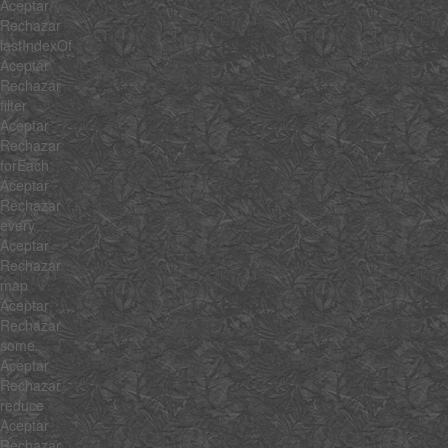
Aceptar
Rechazar
lastIndexOf
Aceptar
Rechazar
filter
Aceptar
Rechazar
forEach
Aceptar
Rechazar
every
Aceptar
Rechazar
map
Aceptar
Rechazar
some
Aceptar
Rechazar
reduce
Aceptar
Rechazar