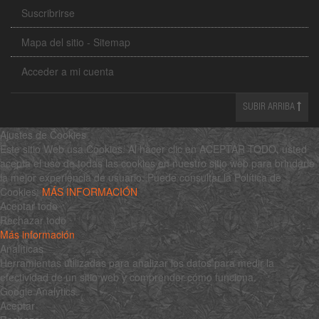
Suscribrirse
Mapa del sitio - Sitemap
Acceder a mi cuenta
SUBIR ARRIBA
Ajustes de Cookies
Este sitio Web usa Cookies. Al hacer clic en ACEPTAR TODO, usted
acepta el uso de todas las cookies en nuestro sitio web para brindarle
la mejor experiencia de usuario. Puede consultar la Política de
Cookies:
MÁS INFORMACIÓN
Aceptar todo
Rechazar todo
Más información
Analíticas
Herramientas utilizadas para analizar los datos para medir la
efectividad de un sitio web y comprender cómo funciona.
Google Analytics
Aceptar