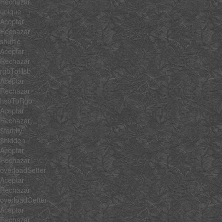
Rechazar
unique
Aceptar
Rechazar
shuffle
Aceptar
Rechazar
rgbToHsb
Aceptar
Rechazar
hsbToRgb
Aceptar
Rechazar
$family
$hidden
Aceptar
Rechazar
overloadSetter
Aceptar
Rechazar
overloadGetter
Aceptar
Rechazar