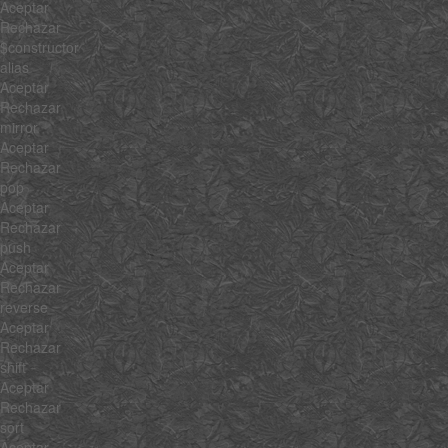
Aceptar
Rechazar
$constructor
alias
Aceptar
Rechazar
mirror
Aceptar
Rechazar
pop
Aceptar
Rechazar
push
Aceptar
Rechazar
reverse
Aceptar
Rechazar
shift
Aceptar
Rechazar
sort
Aceptar