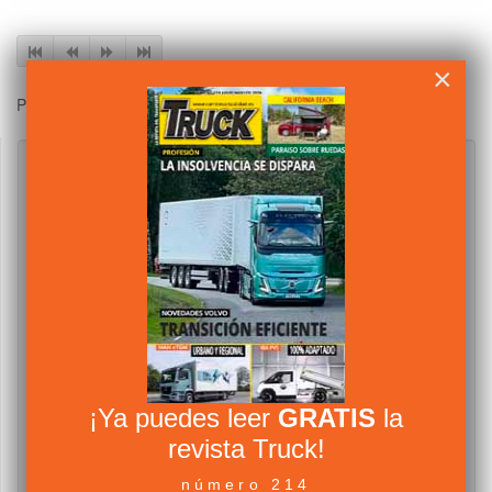
×
Página 5 de 212
¡Ya puedes leer
GRATIS
la
revista Truck!
número 214