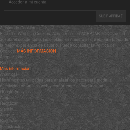
Acceder a mi cuenta
SUBIR ARRIBA
Ajustes de Cookies
Este sitio Web usa Cookies. Al hacer clic en ACEPTAR TODO, usted
acepta el uso de todas las cookies en nuestro sitio web para brindarle
la mejor experiencia de usuario. Puede consultar la Política de
Cookies:
MÁS INFORMACIÓN
Aceptar todo
Rechazar todo
Más información
Analíticas
Herramientas utilizadas para analizar los datos para medir la
efectividad de un sitio web y comprender cómo funciona.
Google Analytics
Aceptar
Rechazar
$family
Aceptar
Rechazar
$constructor