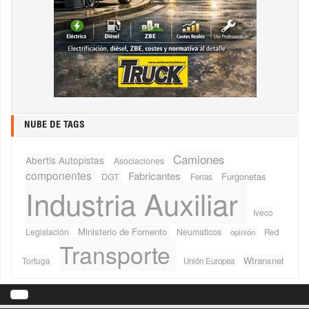
NUBE DE TAGS
Camiones
Abertis Autopistas
Asociaciones
componentes
Fabricantes
Furgonetas
DGT
Ferias
Industria Auxiliar
Iveco
Ministerio de Fomento
Legislación
Neumaticos
Red
opinión
Transporte
Wtransnet
Tortuga
Unión Europea