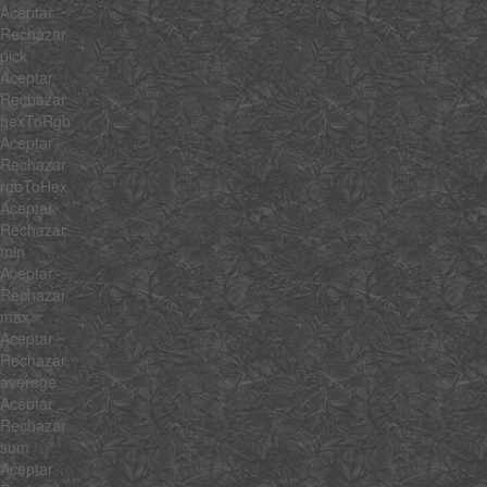
Aceptar
Rechazar
pick
Aceptar
Rechazar
hexToRgb
Aceptar
Rechazar
rgbToHex
Aceptar
Rechazar
min
Aceptar
Rechazar
max
Aceptar
Rechazar
average
Aceptar
Rechazar
sum
Aceptar