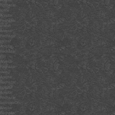
Rechazar
splice
Aceptar
Rechazar
unshift
Aceptar
Rechazar
concat
Aceptar
Rechazar
join
Aceptar
Rechazar
slice
Aceptar
Rechazar
indexOf
Aceptar
Rechazar
lastIndexOf
Aceptar
Rechazar