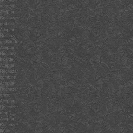
append
Aceptar
Rechazar
getLast
Aceptar
Rechazar
getRandom
Aceptar
Rechazar
include
Aceptar
Rechazar
combine
Aceptar
Rechazar
erase
Aceptar
Rechazar
empty
Aceptar
Rechazar
flatten