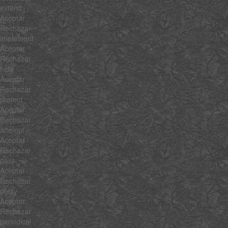
extend
Aceptar
Rechazar
implement
Aceptar
Rechazar
hide
Aceptar
Rechazar
protect
Aceptar
Rechazar
attempt
Aceptar
Rechazar
pass
Aceptar
Rechazar
delay
Aceptar
Rechazar
periodical