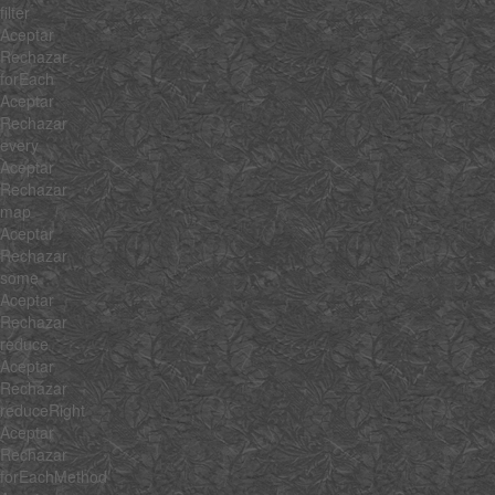
filter
Aceptar
Rechazar
forEach
Aceptar
Rechazar
every
Aceptar
Rechazar
map
Aceptar
Rechazar
some
Aceptar
Rechazar
reduce
Aceptar
Rechazar
reduceRight
Aceptar
Rechazar
forEachMethod