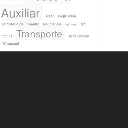
Auxiliar
Iveco
Legislación
Ministerio de Fomento
Neumaticos
Red
opinión
Transporte
Tortuga
Unión Europea
Wtransnet