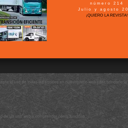
La revista del Transporte
número 214
Política de Cookies
 por Carretera
Julio y agosto 2
Clausula de Suscripción
¡QUIERO LA REVISTA!
Suscribrirse
Mapa del sitio - Sitemap
Acceder a mi cuenta
ta el uso de todas las cookies en nuestro sitio web para brindarle la 
idad de un sitio web y comprender cómo funciona.