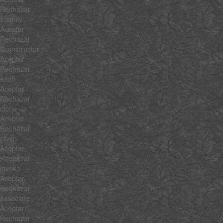
Rechazar
$family
Aceptar
Rechazar
$constructor
Aceptar
Rechazar
each
Aceptar
Rechazar
clone
Aceptar
Rechazar
clean
Aceptar
Rechazar
invoke
Aceptar
Rechazar
associate
Aceptar
Rechazar