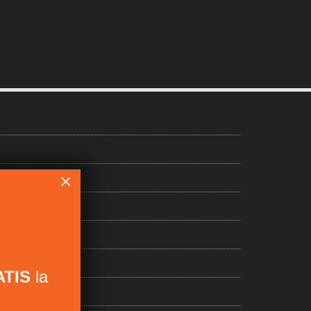
×
TIS
la