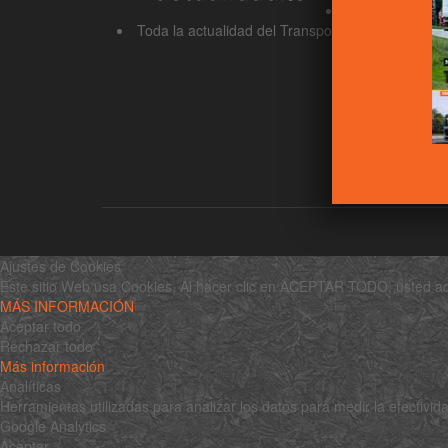
Revista Truck - 
Toda la actualidad del Transporte de Mercancías
Ajustes de Cookies
Este sitio Web usa Cookies. Al hacer clic en ACEPTAR TODO, usted acep
MÁS INFORMACIÓN
Aceptar todo
Rechazar todo
Más información
Analíticas
Herramientas utilizadas para analizar los datos para medir la efectiv
Google Analytics
Aceptar