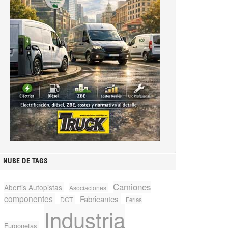
NUBE DE TAGS
Camiones
Abertis Autopistas
Asociaciones
componentes
Fabricantes
DGT
Ferias
Industria
Furgonetas