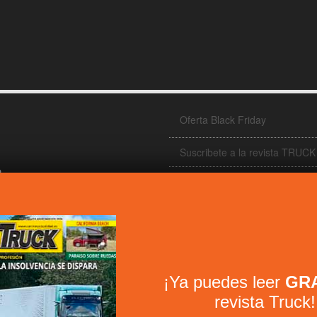
Oferta Black Friday
Suscribete a la revista TRUCK
Contacto
Revista Truck
Newsletter
TE
Bienvenido al Newsletter
¡Ya puedes leer
GRA
iónes y furgonetas, vehículo
Política de privacidad
revista Truck!
lo comercial