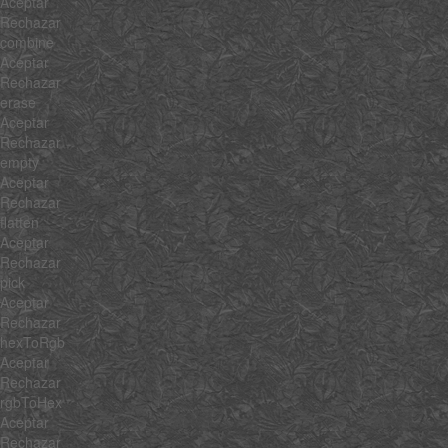
Aceptar
Rechazar
combine
Aceptar
Rechazar
erase
Aceptar
Rechazar
empty
Aceptar
Rechazar
flatten
Aceptar
Rechazar
pick
Aceptar
Rechazar
hexToRgb
Aceptar
Rechazar
rgbToHex
Aceptar
Rechazar