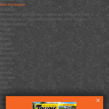
Más información
Analíticas
Herramientas utilizadas para analizar los datos para medir la
efectividad de un sitio web y comprender cómo funciona.
Google Analytics
Aceptar
Rechazar
$family
Aceptar
Rechazar
$constructor
Aceptar
Rechazar
each
Aceptar
Rechazar
clone
Aceptar
Rechazar
clean
×
Aceptar
Rechazar