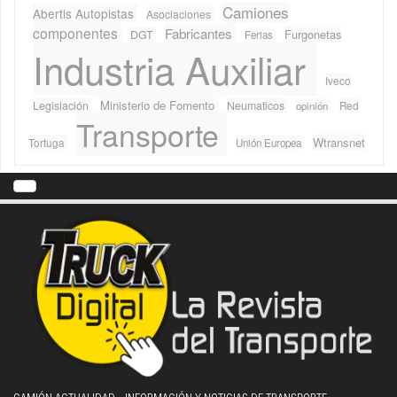
Camiones
Abertis Autopistas
Asociaciones
componentes
Fabricantes
Furgonetas
DGT
Ferias
Industria Auxiliar
Iveco
Ministerio de Fomento
Legislación
Neumaticos
Red
opinión
Transporte
Wtransnet
Tortuga
Unión Europea