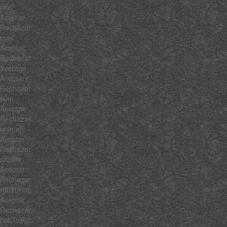
min
Aceptar
Rechazar
max
Aceptar
Rechazar
average
Aceptar
Rechazar
sum
Aceptar
Rechazar
unique
Aceptar
Rechazar
shuffle
Aceptar
Rechazar
rgbToHsb
Aceptar
Rechazar
hsbToRgb