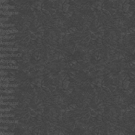
join
Aceptar
Rechazar
slice
Aceptar
Rechazar
indexOf
Aceptar
Rechazar
lastIndexOf
Aceptar
Rechazar
filter
Aceptar
Rechazar
forEach
Aceptar
Rechazar
every
Aceptar
Rechazar
map
Aceptar