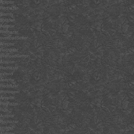
Aceptar
Rechazar
$family
$hidden
Aceptar
Rechazar
overloadSetter
Aceptar
Rechazar
overloadGetter
Aceptar
Rechazar
extend
Aceptar
Rechazar
implement
Aceptar
Rechazar
hide
Aceptar
Rechazar
protect
Aceptar