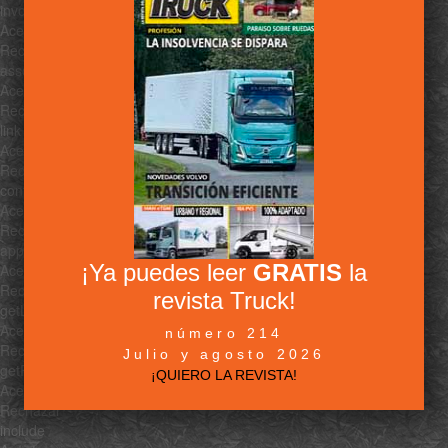
invoke
Aceptar
Rechazar
associate
Aceptar
Rechazar
link
Aceptar
Rechazar
contains
Aceptar
Rechazar
append
¡Ya puedes leer
GRATIS
la
Aceptar
Rechazar
revista Truck!
getLast
Aceptar
número 214
Rechazar
Julio y agosto 2026
getRandom
¡QUIERO LA REVISTA!
Aceptar
Rechazar
include