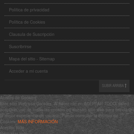
Política de privacidad
Política de Cookies
Clausula de Suscripción
Suscribrirse
Mapa del sitio - Sitemap
Acceder a mi cuenta
SUBIR ARRIBA
Ajustes de Cookies
Este sitio Web usa Cookies. Al hacer clic en ACEPTAR TODO, usted
acepta el uso de todas las cookies en nuestro sitio web para brindarle
la mejor experiencia de usuario. Puede consultar la Política de
Cookies:
MÁS INFORMACIÓN
Aceptar todo
Rechazar todo