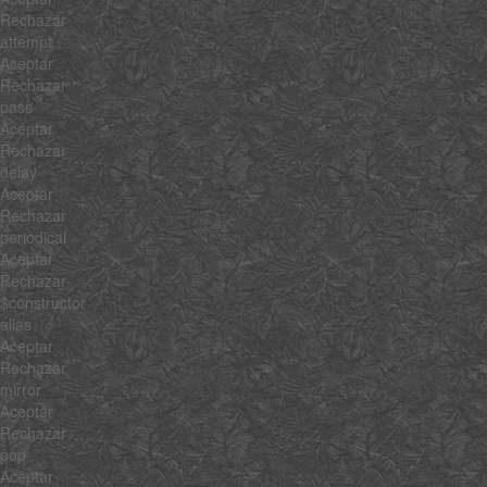
Rechazar
attempt
Aceptar
Rechazar
pass
Aceptar
Rechazar
delay
Aceptar
Rechazar
periodical
Aceptar
Rechazar
$constructor
alias
Aceptar
Rechazar
mirror
Aceptar
Rechazar
pop
Aceptar