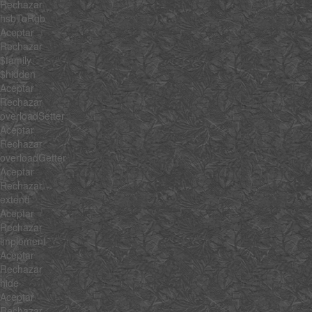
Rechazar
hsbToRgb
Aceptar
Rechazar
$family
$hidden
Aceptar
Rechazar
overloadSetter
Aceptar
Rechazar
overloadGetter
Aceptar
Rechazar
extend
Aceptar
Rechazar
implement
Aceptar
Rechazar
hide
Aceptar
Rechazar