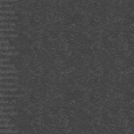
protect
Aceptar
Rechazar
attempt
Aceptar
Rechazar
pass
Aceptar
Rechazar
delay
Aceptar
Rechazar
periodical
Aceptar
Rechazar
$constructor
alias
Aceptar
Rechazar
mirror
Aceptar
Rechazar