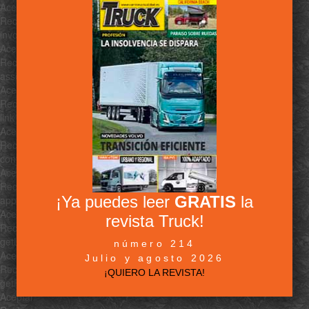
Aceptar
Rechazar
invoke
Aceptar
Rechazar
associate
Aceptar
Rechazar
link
Aceptar
Rechazar
contains
Aceptar
Rechazar
¡Ya puedes leer
GRATIS
la
append
Aceptar
revista Truck!
Rechazar
getLast
número 214
Aceptar
Julio y agosto 2026
Rechazar
¡QUIERO LA REVISTA!
getRandom
Aceptar