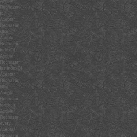
Aceptar
Rechazar
join
Aceptar
Rechazar
slice
Aceptar
Rechazar
indexOf
Aceptar
Rechazar
lastIndexOf
Aceptar
Rechazar
filter
Aceptar
Rechazar
forEach
Aceptar
Rechazar
every
Aceptar
Rechazar