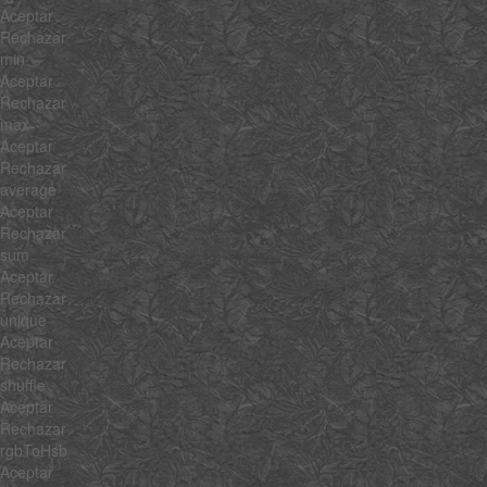
Aceptar
Rechazar
min
Aceptar
Rechazar
max
Aceptar
Rechazar
average
Aceptar
Rechazar
sum
Aceptar
Rechazar
unique
Aceptar
Rechazar
shuffle
Aceptar
Rechazar
rgbToHsb
Aceptar