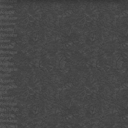
Rechazar
include
Aceptar
Rechazar
combine
Aceptar
Rechazar
erase
Aceptar
Rechazar
empty
Aceptar
Rechazar
flatten
Aceptar
Rechazar
pick
Aceptar
Rechazar
hexToRgb
Aceptar
Rechazar
rgbToHex