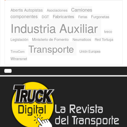
Camiones
Abertis Autopistas
Asociaciones
componentes
Fabricantes
Furgonetas
DGT
Ferias
Industria Auxiliar
Iveco
Ministerio de Fomento
Legislación
Neumaticos
Red Tortuga
Transporte
TimoCom
Unión Europea
Wtransnet