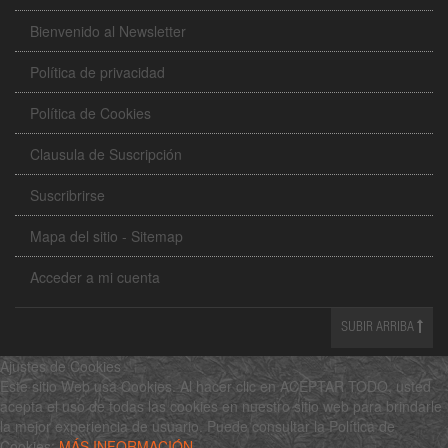
Bienvenido al Newsletter
Política de privacidad
Política de Cookies
Clausula de Suscripción
Suscribrirse
Mapa del sitio - Sitemap
Acceder a mi cuenta
SUBIR ARRIBA
Ajustes de Cookies
Este sitio Web usa Cookies. Al hacer clic en ACEPTAR TODO, usted
acepta el uso de todas las cookies en nuestro sitio web para brindarle
la mejor experiencia de usuario. Puede consultar la Política de
Cookies:
MÁS INFORMACIÓN