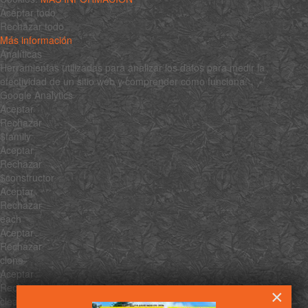
Aceptar todo
Rechazar todo
Más información
Analíticas
Herramientas utilizadas para analizar los datos para medir la
efectividad de un sitio web y comprender cómo funciona.
Google Analytics
Aceptar
Rechazar
$family
Aceptar
Rechazar
$constructor
Aceptar
Rechazar
each
Aceptar
Rechazar
clone
Aceptar
Rechazar
×
clean