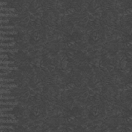
pop
Aceptar
Rechazar
push
Aceptar
Rechazar
reverse
Aceptar
Rechazar
shift
Aceptar
Rechazar
sort
Aceptar
Rechazar
splice
Aceptar
Rechazar
unshift
Aceptar
Rechazar
concat