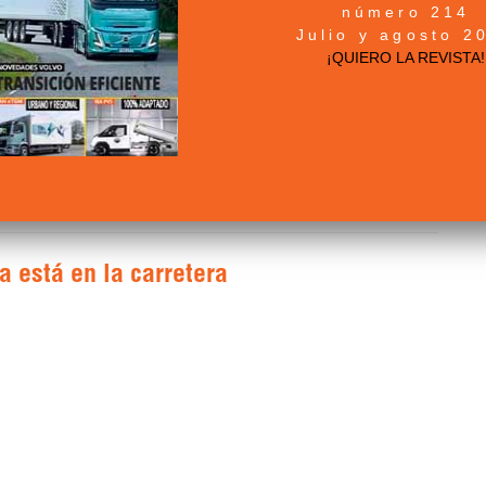
número 214
Julio y agosto 2
¡QUIERO LA REVISTA!
greso Nacional de la Mujer en el Transporte
, que se
nieros de Caminos, Canales y Puertos de Madrid
(calle
a está en la carretera