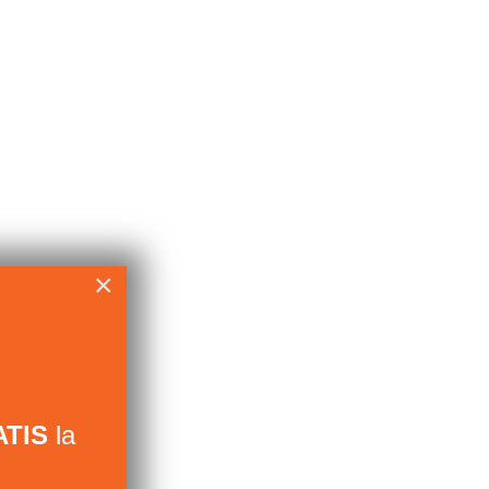
×
TIS
la