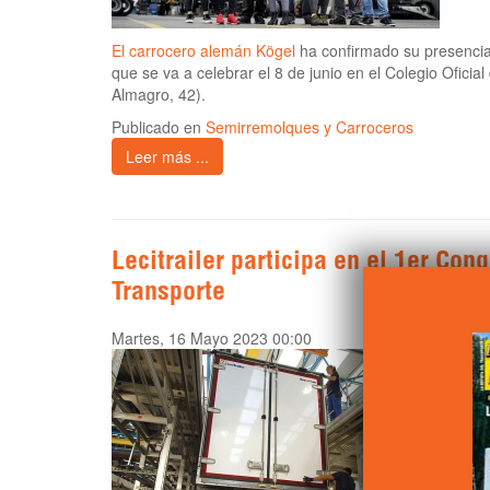
El carrocero alemán Kögel
ha confirmado su presencia
que se va a celebrar el 8 de junio en el Colegio Ofici
Almagro, 42).
Publicado en
Semirremolques y Carroceros
Leer más ...
Lecitrailer participa en el 1er Con
Transporte
Martes, 16 Mayo 2023 00:00