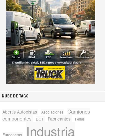
NUBE DE TAGS
Camiones
Abertis Autopistas
Asociaciones
componentes
Fabricantes
DGT
Ferias
Industria
Furgonetas