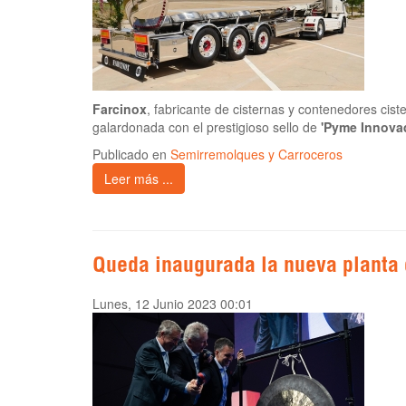
Farcinox
, fabricante de cisternas y contenedores cis
galardonada con el prestigioso sello de
'Pyme Innova
Publicado en
Semirremolques y Carroceros
Leer más ...
Queda inaugurada la nueva planta 
Lunes, 12 Junio 2023 00:01