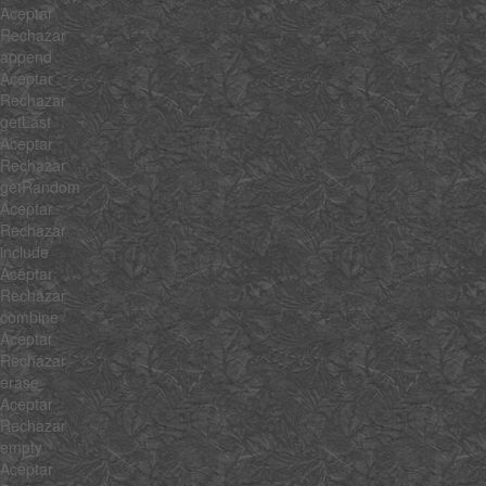
Aceptar
Rechazar
append
Aceptar
Rechazar
getLast
Aceptar
Rechazar
getRandom
Aceptar
Rechazar
include
Aceptar
Rechazar
combine
Aceptar
Rechazar
erase
Aceptar
Rechazar
empty
Aceptar