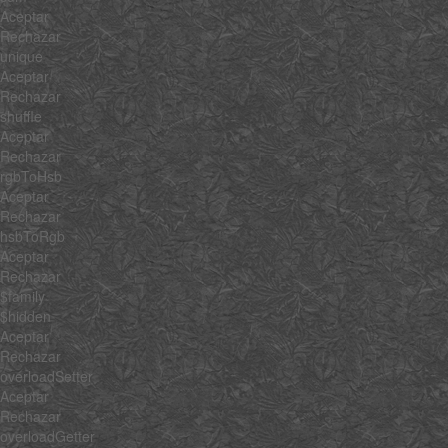
Aceptar
Rechazar
unique
Aceptar
Rechazar
shuffle
Aceptar
Rechazar
rgbToHsb
Aceptar
Rechazar
hsbToRgb
Aceptar
Rechazar
$family
$hidden
Aceptar
Rechazar
overloadSetter
Aceptar
Rechazar
overloadGetter