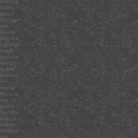
Rechazar
flatten
Aceptar
Rechazar
pick
Aceptar
Rechazar
hexToRgb
Aceptar
Rechazar
rgbToHex
Aceptar
Rechazar
min
Aceptar
Rechazar
max
Aceptar
Rechazar
average
Aceptar
Rechazar
sum