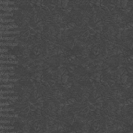
Aceptar
Rechazar
extend
Aceptar
Rechazar
implement
Aceptar
Rechazar
hide
Aceptar
Rechazar
protect
Aceptar
Rechazar
attempt
Aceptar
Rechazar
pass
Aceptar
Rechazar
delay
Aceptar