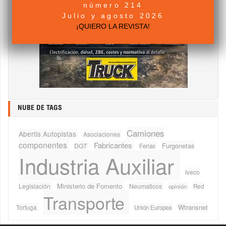
número 214
Julio y agosto 2026
¡QUIERO LA REVISTA!
NUBE DE TAGS
Camiones
Abertis Autopistas
Asociaciones
componentes
Fabricantes
Furgonetas
DGT
Ferias
Industria Auxiliar
Iveco
Ministerio de Fomento
Legislación
Neumaticos
Red
opinión
Transporte
Wtransnet
Tortuga
Unión Europea