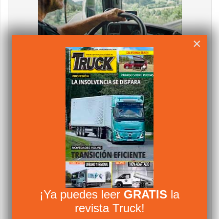
×
¡Ya puedes leer
GRATIS
la
revista Truck!