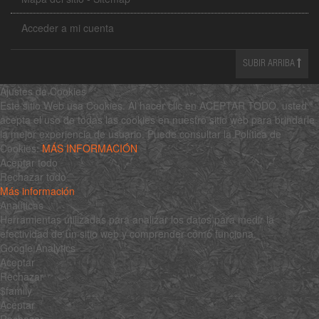
Acceder a mi cuenta
SUBIR ARRIBA
Ajustes de Cookies
Este sitio Web usa Cookies. Al hacer clic en ACEPTAR TODO, usted
acepta el uso de todas las cookies en nuestro sitio web para brindarle
la mejor experiencia de usuario. Puede consultar la Política de
Cookies:
MÁS INFORMACIÓN
Aceptar todo
Rechazar todo
Más información
Analíticas
Herramientas utilizadas para analizar los datos para medir la
efectividad de un sitio web y comprender cómo funciona.
Google Analytics
Aceptar
Rechazar
$family
Aceptar