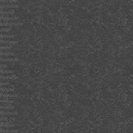
Rechazar
periodical
Aceptar
Rechazar
$constructor
alias
Aceptar
Rechazar
mirror
Aceptar
Rechazar
pop
Aceptar
Rechazar
push
Aceptar
Rechazar
reverse
Aceptar
Rechazar
shift
Aceptar
Rechazar