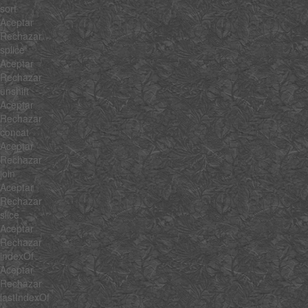
sort
Aceptar
Rechazar
splice
Aceptar
Rechazar
unshift
Aceptar
Rechazar
concat
Aceptar
Rechazar
join
Aceptar
Rechazar
slice
Aceptar
Rechazar
indexOf
Aceptar
Rechazar
lastIndexOf