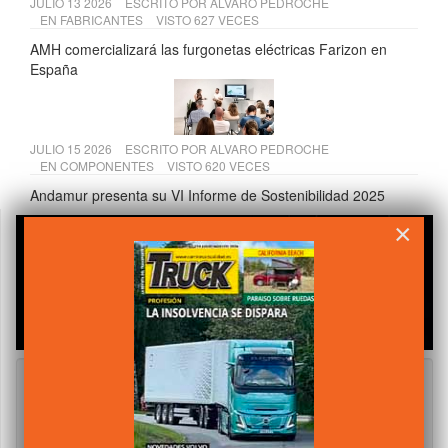
JULIO 13 2026
ESCRITO POR
ALVARO PEDROCHE
EN
FABRICANTES
VISTO 627 VECES
AMH comercializará las furgonetas eléctricas Farizon en
España
JULIO 15 2026
ESCRITO POR
ALVARO PEDROCHE
EN
COMPONENTES
VISTO 620 VECES
Andamur presenta su VI Informe de Sostenibilidad 2025
×