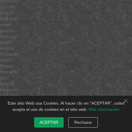
Rechazar
combine
Aceptar
Rechazar
erase
Aceptar
Rechazar
empty
Aceptar
Rechazar
flatten
Aceptar
Rechazar
pick
Aceptar
Rechazar
hexToRgb
×
Aceptar
Este sitio Web usa Cookies. Al hacer clic en "ACEPTAR", usted
Rechazar
acepta el uso de cookies en el sitio web.
Más información
rgbToHex
Aceptar
ACEPTAR
Rechazar
Rechazar
min