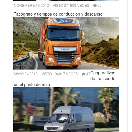
NOVIEMBRE 19 2012
VISTO 271909 VECES
95
Tacógrafo y tiempos de conducción y descanso
Cooperativas
MAYO 24 2013
VISTO 104017 VECES
47
de transporte
en el punto de mira