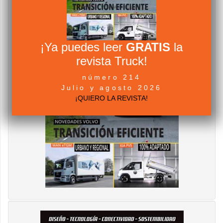
¡Ya puedes leer
GRATIS
la
revista Truck!
número 214
Julio y agosto 2026
¡QUIERO LA REVISTA!