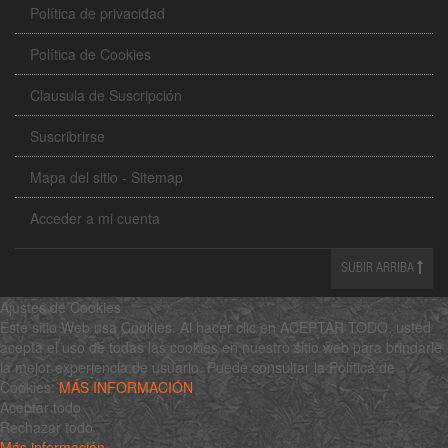
Política de privacidad
Política de Cookies
Clausula de Suscripción
Suscribrirse
Mapa del sitio - Sitemap
Acceder a mi cuenta
SUBIR ARRIBA
Ajustes de Cookies
Este sitio Web usa Cookies. Al hacer clic en ACEPTAR TODO, usted
acepta el uso de todas las cookies en nuestro sitio web para brindarle
la mejor experiencia de usuario. Puede consultar la Política de
Cookies:
MÁS INFORMACIÓN
Aceptar todo
Rechazar todo
Más información