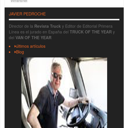
Wtransnet
JAVIER PEDROCHE
Director de la
Revista Truck
y Editor de Editorial Primera
Línea es el jurado en España del
TRUCK OF THE YEAR
y
del
VAN OF THE YEAR
últimos artículos
Blog