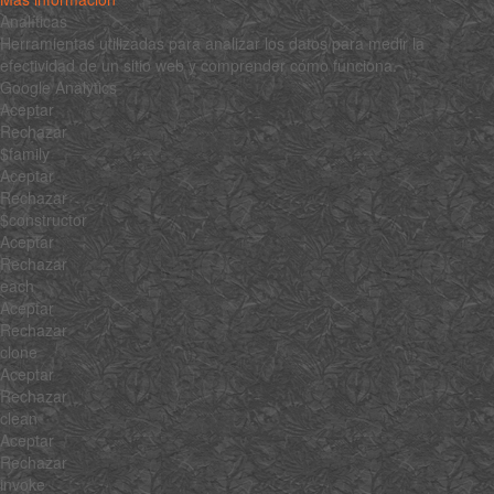
Analíticas
Herramientas utilizadas para analizar los datos para medir la
efectividad de un sitio web y comprender cómo funciona.
Google Analytics
Aceptar
Rechazar
$family
Aceptar
Rechazar
$constructor
Aceptar
Rechazar
each
Aceptar
Rechazar
clone
Aceptar
Rechazar
clean
Aceptar
Rechazar
invoke