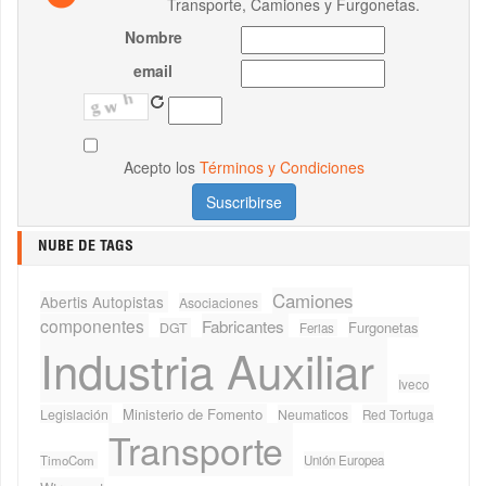
Transporte, Camiones y Furgonetas.
Nombre
email
Acepto los
Términos y Condiciones
NUBE DE TAGS
Camiones
Abertis Autopistas
Asociaciones
componentes
Fabricantes
Furgonetas
DGT
Ferias
Industria Auxiliar
Iveco
Ministerio de Fomento
Legislación
Neumaticos
Red Tortuga
Transporte
TimoCom
Unión Europea