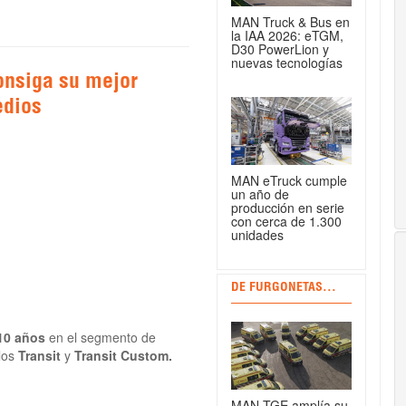
MAN Truck & Bus en
la IAA 2026: eTGM,
D30 PowerLion y
nuevas tecnologías
onsiga su mejor
edios
MAN eTruck cumple
un año de
producción en serie
con cerca de 1.300
unidades
DE FURGONETAS...
10 años
en el segmento de
los
Transit
y
Transit Custom.
MAN TGE amplía su