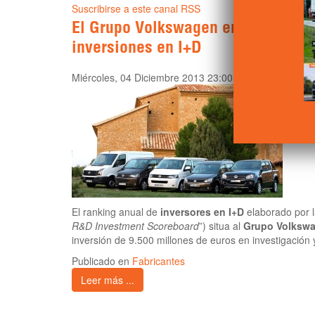
Suscribirse a este canal RSS
El Grupo Volkswagen encabeza el 
inversiones en I+D
Miércoles, 04 Diciembre 2013 23:00
El ranking anual de
inversores en I+D
elaborado por 
R&D Investment Scoreboard
”) situa al
Grupo Volksw
inversión de 9.500 millones de euros en investigación 
Publicado en
Fabricantes
Leer más ...