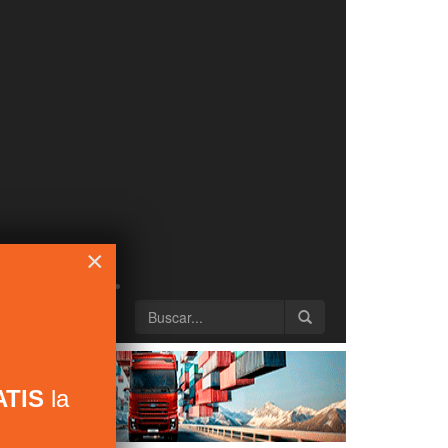
×
TIS
la