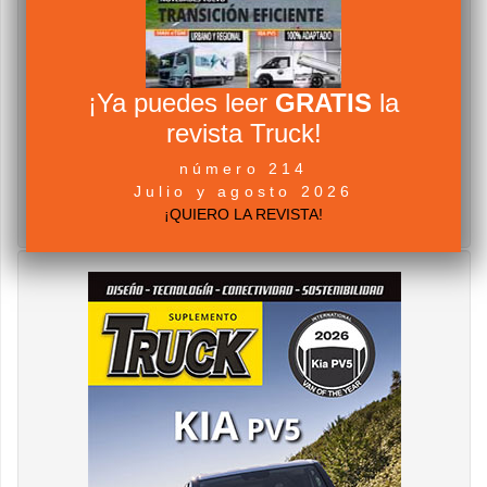
¡Ya puedes leer
GRATIS
la
revista Truck!
número 214
Julio y agosto 2026
¡QUIERO LA REVISTA!