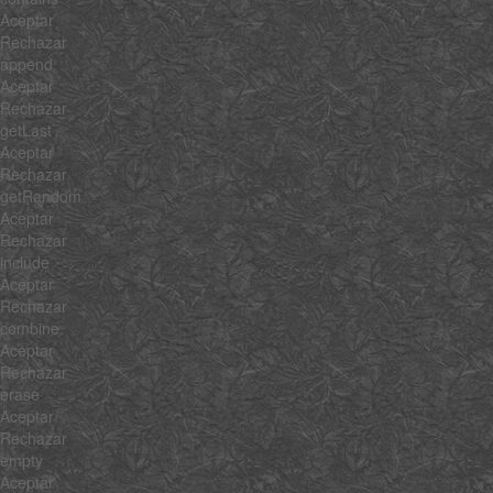
Aceptar
Rechazar
append
Aceptar
Rechazar
getLast
Aceptar
Rechazar
getRandom
Aceptar
Rechazar
include
Aceptar
Rechazar
combine
Aceptar
Rechazar
erase
Aceptar
Rechazar
empty
Aceptar