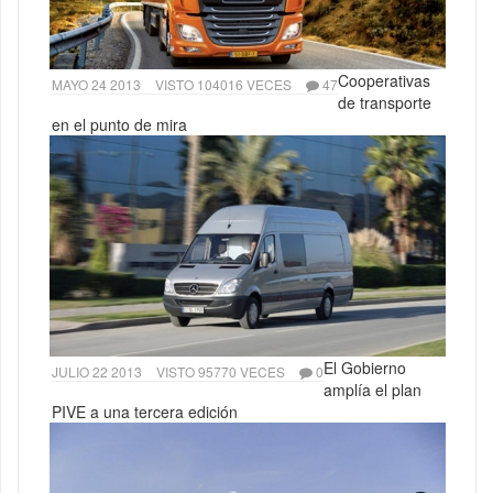
Cooperativas
MAYO 24 2013
VISTO 104016 VECES
47
de transporte
en el punto de mira
El Gobierno
JULIO 22 2013
VISTO 95770 VECES
0
amplía el plan
PIVE a una tercera edición