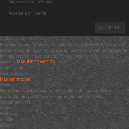
Mapa del sitio - Sitemap
Acceder a mi cuenta
SUBIR ARRIBA
Ajustes de Cookies
Este sitio Web usa Cookies. Al hacer clic en ACEPTAR TODO, usted
acepta el uso de todas las cookies en nuestro sitio web para brindarle
la mejor experiencia de usuario. Puede consultar la Política de
Cookies:
MÁS INFORMACIÓN
Aceptar todo
Rechazar todo
Más información
Analíticas
Herramientas utilizadas para analizar los datos para medir la
efectividad de un sitio web y comprender cómo funciona.
Google Analytics
Aceptar
Rechazar
$family
Aceptar