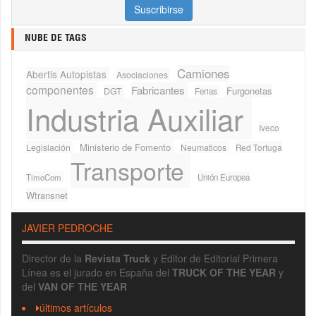
NUBE DE TAGS
Camiones
Abertis Autopistas
Asociaciones
componentes
Fabricantes
Furgonetas
DGT
Ferias
Industria Auxiliar
Iveco
Ministerio de Fomento
Legislación
Neumaticos
Red Tortuga
Transporte
TimoCom
Unión Europea
Wtransnet
JAVIER PEDROCHE
Director de la
Revista Truck
y Editor de Editorial Primera
Línea es el jurado en España del
TRUCK OF THE YEAR
y
del
VAN OF THE YEAR
últimos artículos