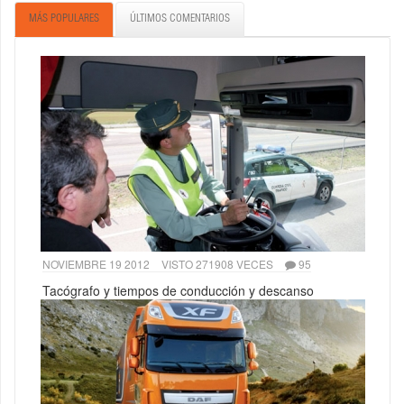
MÁS POPULARES
ÚLTIMOS COMENTARIOS
NOVIEMBRE 19 2012
VISTO 271908 VECES
95
Tacógrafo y tiempos de conducción y descanso