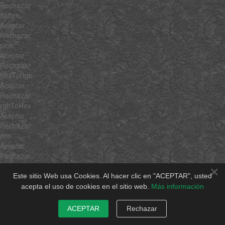
Rechazar
flatten
Aceptar
Rechazar
pick
Aceptar
Rechazar
hexToRgb
Aceptar
Rechazar
rgbToHex
Aceptar
Rechazar
min
Aceptar
Rechazar
max
×
Aceptar
Este sitio Web usa Cookies. Al hacer clic en "ACEPTAR", usted
Rechazar
acepta el uso de cookies en el sitio web.
Más información
average
Aceptar
ACEPTAR
Rechazar
Rechazar