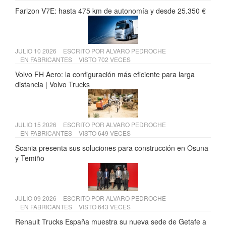
Farizon V7E: hasta 475 km de autonomía y desde 25.350 €
JULIO 10 2026
ESCRITO POR
ALVARO PEDROCHE
EN
FABRICANTES
VISTO 702 VECES
Volvo FH Aero: la configuración más eficiente para larga
distancia | Volvo Trucks
JULIO 15 2026
ESCRITO POR
ALVARO PEDROCHE
EN
FABRICANTES
VISTO 649 VECES
Scania presenta sus soluciones para construcción en Osuna
y Temiño
JULIO 09 2026
ESCRITO POR
ALVARO PEDROCHE
EN
FABRICANTES
VISTO 643 VECES
Renault Trucks España muestra su nueva sede de Getafe a