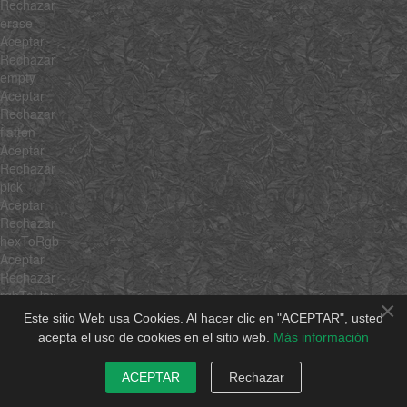
Rechazar
erase
Aceptar
Rechazar
empty
Aceptar
Rechazar
flatten
Aceptar
Rechazar
pick
Aceptar
Rechazar
hexToRgb
Aceptar
Rechazar
rgbToHex
×
Aceptar
Este sitio Web usa Cookies. Al hacer clic en "ACEPTAR", usted
Rechazar
acepta el uso de cookies en el sitio web.
Más información
min
Aceptar
ACEPTAR
Rechazar
Rechazar
max