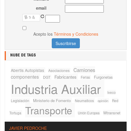
email
Acepto los
Términos y Condiciones
NUBE DE TAGS
Camiones
Abertis Autopistas
Asociaciones
componentes
Fabricantes
Furgonetas
DGT
Ferias
Industria Auxiliar
Iveco
Ministerio de Fomento
Legislación
Neumaticos
Red
opinión
Transporte
Wtransnet
Tortuga
Unión Europea
JAVIER PEDROCHE