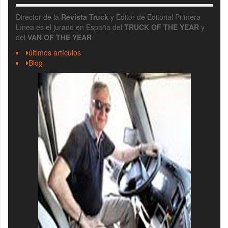
Director de la
Revista Truck
y Editor de Editorial Primera
Línea es el jurado en España del
TRUCK OF THE YEAR
y
del
VAN OF THE YEAR
últimos artículos
Blog