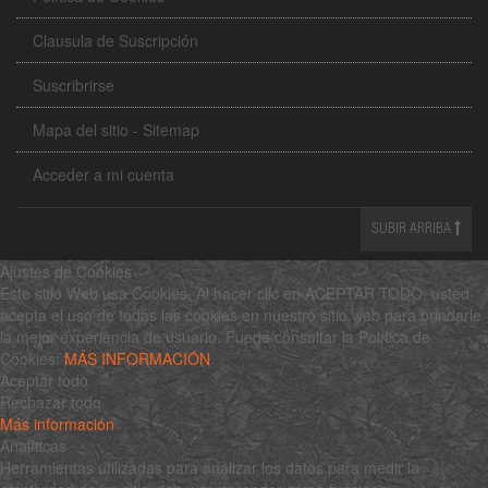
Clausula de Suscripción
Suscribrirse
Mapa del sitio - Sitemap
Acceder a mi cuenta
SUBIR ARRIBA
Ajustes de Cookies
Este sitio Web usa Cookies. Al hacer clic en ACEPTAR TODO, usted
acepta el uso de todas las cookies en nuestro sitio web para brindarle
la mejor experiencia de usuario. Puede consultar la Política de
Cookies:
MÁS INFORMACIÓN
Aceptar todo
Rechazar todo
Más información
Analíticas
Herramientas utilizadas para analizar los datos para medir la