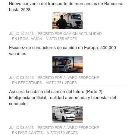
Nuevo convenio del transporte de mercancías de Barcelona
hasta 2028
JULIO 10 2026
ESCRITO POR
CAMIÓN ACTUALIDAD
EN
LEGISLACIÓN
VISTO 855 VECES
Escasez de conductores de camión en Europa: 500.000
vacantes
JULIO 08 2026
ESCRITO POR
ALVARO PEDROCHE
EN
REPORTAJES
VISTO 751 VECES
Así será la cabina del camión del futuro (Parte 2):
inteligencia artificial, realidad aumentada y bienestar del
conductor
JULIO 08 2026
ESCRITO POR
ALVARO PEDROCHE
EN
FABRICANTES
VISTO 750 VECES