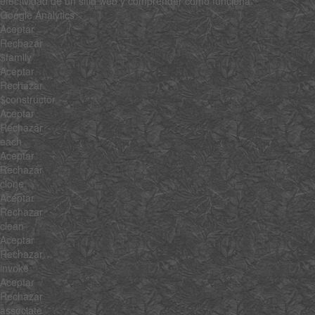
efectividad de un sitio web y comprender cómo funciona.
Google Analytics
Aceptar
Rechazar
$family
Aceptar
Rechazar
$constructor
Aceptar
Rechazar
each
Aceptar
Rechazar
clone
Aceptar
Rechazar
clean
Aceptar
Rechazar
invoke
Aceptar
Rechazar
associate