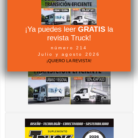
¡Ya puedes leer
GRATIS
la
revista Truck!
número 214
Julio y agosto 2026
¡QUIERO LA REVISTA!