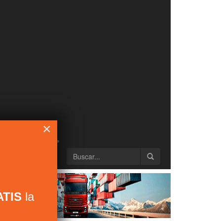
×
TIS
la