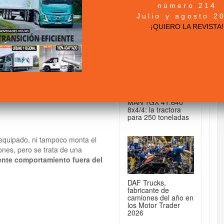
número 214
+ NOTICIAS...
Julio y agosto 2
TDI (140 CV) 4Motion
¡QUIERO LA REVISTA!
DE CAMIONES...
MAN TGX 41.640
8x4/4: la tractora
para 250 toneladas
 equipado, ni tampoco monta el
nes, pero se trata de una
ente comportamiento fuera del
DAF Trucks,
fabricante de
camiones del año en
los Motor Trader
2026