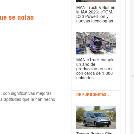
MAN Truck & Bus en
la IAA 2026: eTGM,
D30 PowerLion y
que se notan
nuevas tecnologías
MAN eTruck cumple
un año de
producción en serie
con cerca de 1.300
unidades
a
, con significativas mejoras
DE FURGONETAS...
as aptitudes que le han hecho
Toyota Proace City