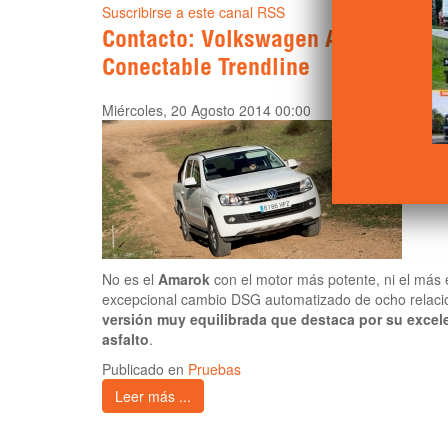
Suscribirse a este canal RSS
Contacto: Volkswagen Amarok 2.0 
Conectable Trendline
Miércoles, 20 Agosto 2014 00:00
No es el
Amarok
con el motor más potente, ni el más
excepcional cambio DSG automatizado de ocho relacio
versión muy equilibrada que destaca por su excel
asfalto
.
Publicado en
Pruebas
Leer más ...