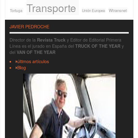
Transporte
Wtransnet
Tortuga
Unión Europea
JAVIER PEDROCHE
Director de la
Revista Truck
y Editor de Editorial Primera
Línea es el jurado en España del
TRUCK OF THE YEAR
y
del
VAN OF THE YEAR
últimos artículos
Blog