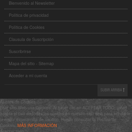
Bienvenido al Newsletter
Política de privacidad
Política de Cookies
Clausula de Suscripción
Suscribrirse
Mapa del sitio - Sitemap
Acceder a mi cuenta
SUBIR ARRIBA
Ajustes de Cookies
Este sitio Web usa Cookies. Al hacer clic en ACEPTAR TODO, usted
acepta el uso de todas las cookies en nuestro sitio web para brindarle
la mejor experiencia de usuario. Puede consultar la Política de
Cookies:
MÁS INFORMACIÓN
Aceptar todo