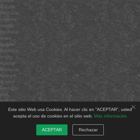
include
Aceptar
Rechazar
combine
Aceptar
Rechazar
erase
Aceptar
Rechazar
empty
Aceptar
Rechazar
flatten
Aceptar
Rechazar
pick
Aceptar
×
Rechazar
Este sitio Web usa Cookies. Al hacer clic en "ACEPTAR", usted
hexToRgb
acepta el uso de cookies en el sitio web.
Más información
Aceptar
Rechazar
ACEPTAR
Rechazar
rgbToHex
Aceptar