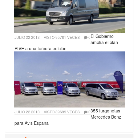
El Gobierno
JULIO 22 2013
VISTO 95781 VECES
0
amplía el plan
PIVE a una tercera edición
355 furgonetas
JULIO 22 2013
VISTO 89699 VECES
0
Mercedes Benz
para Avis España