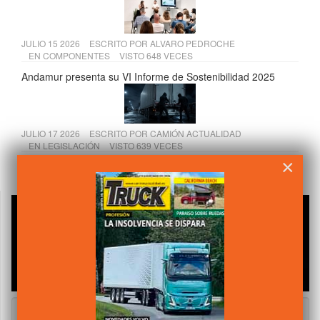
JULIO 15 2026
ESCRITO POR
ALVARO PEDROCHE
EN
COMPONENTES
VISTO 648 VECES
Andamur presenta su VI Informe de Sostenibilidad 2025
JULIO 17 2026
ESCRITO POR
CAMIÓN ACTUALIDAD
EN
LEGISLACIÓN
VISTO 639 VECES
×
El Supremo refuerza los derechos de los transportistas
frente a los seguros por robo de mercancías