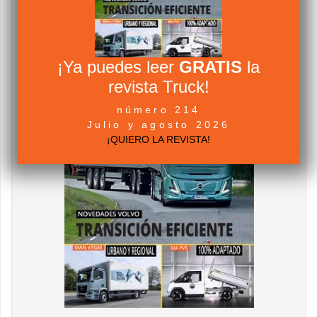
¡Ya puedes leer
GRATIS
la
revista Truck!
número 214
Julio y agosto 2026
¡QUIERO LA REVISTA!