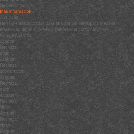
Rechazar todo
Más información
Analíticas
Herramientas utilizadas para analizar los datos para medir la
efectividad de un sitio web y comprender cómo funciona.
Google Analytics
Aceptar
Rechazar
$family
Aceptar
Rechazar
$constructor
Aceptar
Rechazar
each
Aceptar
Rechazar
clone
Aceptar
Rechazar
clean
Aceptar