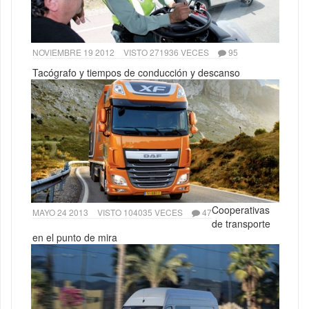
NOVIEMBRE 19 2012
VISTO 271936 VECES
95
Tacógrafo y tiempos de conducción y descanso
Cooperativas
MAYO 24 2013
VISTO 104035 VECES
47
de transporte
en el punto de mira