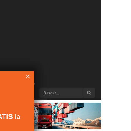
×
TIS
la