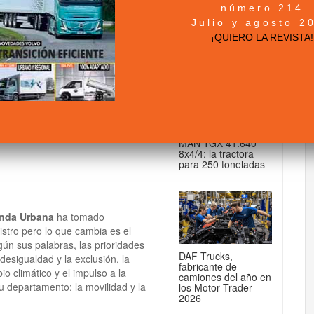
número 214
+ NOTICIAS...
Julio y agosto 2
 Transportes,
¡QUIERO LA REVISTA!
DE CAMIONES...
MAN TGX 41.640
8x4/4: la tractora
para 250 toneladas
enda Urbana
ha tomado
stro pero lo que cambia es el
n sus palabras, las prioridades
DAF Trucks,
desigualdad y la exclusión, la
fabricante de
o climático y el impulso a la
camiones del año en
u departamento: la movilidad y la
los Motor Trader
2026