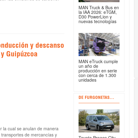
MAN Truck & Bus en
la IAA 2026: eTGM,
D30 PowerLion y
nuevas tecnologías
onducción y descanso
 y Guipúzcoa
MAN eTruck cumple
un año de
producción en serie
con cerca de 1.300
unidades
DE FURGONETAS...
or la cual se anulan de manera
 transportes de mercancías y
Toyota Proace City