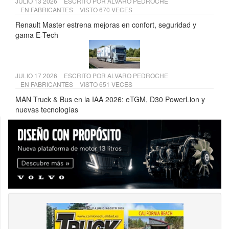
JULIO 13 2026
ESCRITO POR
ALVARO PEDROCHE
EN
FABRICANTES
VISTO 670 VECES
Renault Master estrena mejoras en confort, seguridad y
gama E-Tech
JULIO 17 2026
ESCRITO POR
ALVARO PEDROCHE
EN
FABRICANTES
VISTO 651 VECES
MAN Truck & Bus en la IAA 2026: eTGM, D30 PowerLion y
nuevas tecnologías