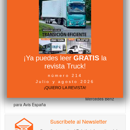
El Gobierno
JULIO 22 2013
VISTO 95797 VECES
0
amplía el plan
PIVE a una tercera edición
¡Ya puedes leer
GRATIS
la
revista Truck!
número 214
Julio y agosto 2026
¡QUIERO LA REVISTA!
355 furgonetas
JULIO 22 2013
VISTO 89720 VECES
0
Mercedes Benz
para Avis España
Suscríbete al Newsletter