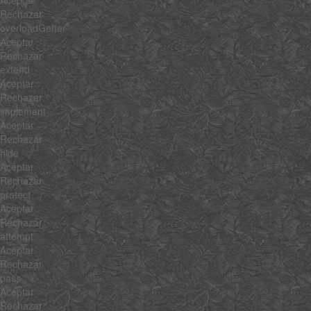
Rechazar
overloadGetter
Aceptar
Rechazar
extend
Aceptar
Rechazar
implement
Aceptar
Rechazar
hide
Aceptar
Rechazar
protect
Aceptar
Rechazar
attempt
Aceptar
Rechazar
pass
Aceptar
Rechazar