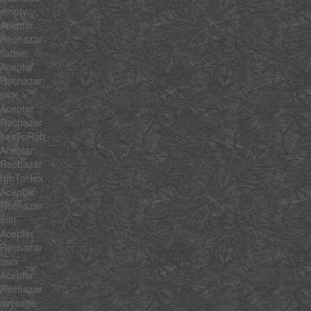
empty
Aceptar
Rechazar
flatten
Aceptar
Rechazar
pick
Aceptar
Rechazar
hexToRgb
Aceptar
Rechazar
rgbToHex
Aceptar
Rechazar
min
Aceptar
Rechazar
max
Aceptar
Rechazar
average