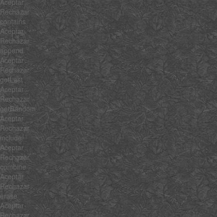
Aceptar
Rechazar
contains
Aceptar
Rechazar
append
Aceptar
Rechazar
getLast
Aceptar
Rechazar
getRandom
Aceptar
Rechazar
include
Aceptar
Rechazar
combine
Aceptar
Rechazar
erase
Aceptar
Rechazar