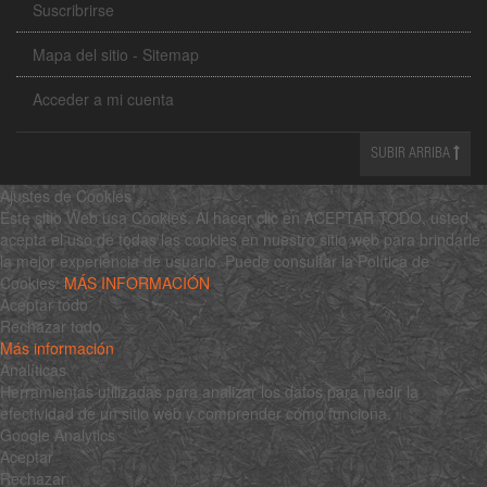
Suscribrirse
Mapa del sitio - Sitemap
Acceder a mi cuenta
SUBIR ARRIBA
Ajustes de Cookies
Este sitio Web usa Cookies. Al hacer clic en ACEPTAR TODO, usted
acepta el uso de todas las cookies en nuestro sitio web para brindarle
la mejor experiencia de usuario. Puede consultar la Política de
Cookies:
MÁS INFORMACIÓN
Aceptar todo
Rechazar todo
Más información
Analíticas
Herramientas utilizadas para analizar los datos para medir la
efectividad de un sitio web y comprender cómo funciona.
Google Analytics
Aceptar
Rechazar