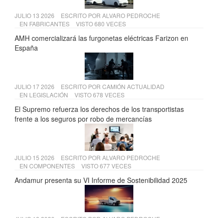
JULIO 13 2026
ESCRITO POR
ALVARO PEDROCHE
EN
FABRICANTES
VISTO 680 VECES
AMH comercializará las furgonetas eléctricas Farizon en
España
JULIO 17 2026
ESCRITO POR
CAMIÓN ACTUALIDAD
EN
LEGISLACIÓN
VISTO 678 VECES
El Supremo refuerza los derechos de los transportistas
frente a los seguros por robo de mercancías
JULIO 15 2026
ESCRITO POR
ALVARO PEDROCHE
EN
COMPONENTES
VISTO 677 VECES
Andamur presenta su VI Informe de Sostenibilidad 2025