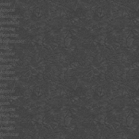
delay
Aceptar
Rechazar
periodical
Aceptar
Rechazar
$constructor
alias
Aceptar
Rechazar
mirror
Aceptar
Rechazar
pop
Aceptar
Rechazar
push
Aceptar
Rechazar
reverse
Aceptar
Rechazar