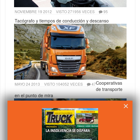
NOVIEMBRE 19 2012
VISTO 271956 VECES
95
Tacógrafo y tiempos de conducción y descanso
Cooperativas
MAYO 24 2013
VISTO 104052 VECES
47
de transporte
en el punto de mira
×