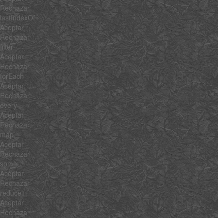
Rechazar
lastIndexOf
Aceptar
Rechazar
filter
Aceptar
Rechazar
forEach
Aceptar
Rechazar
every
Aceptar
Rechazar
map
Aceptar
Rechazar
some
Aceptar
Rechazar
reduce
Aceptar
Rechazar