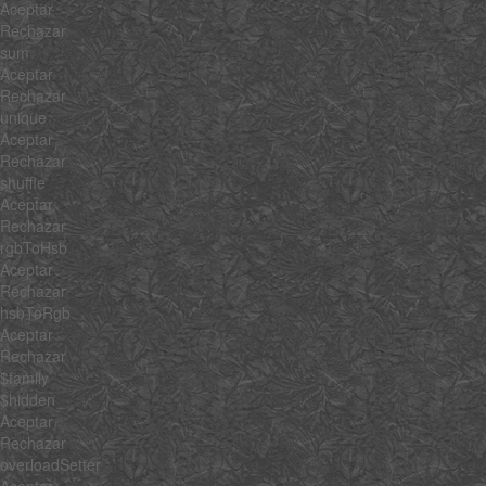
Aceptar
Rechazar
sum
Aceptar
Rechazar
unique
Aceptar
Rechazar
shuffle
Aceptar
Rechazar
rgbToHsb
Aceptar
Rechazar
hsbToRgb
Aceptar
Rechazar
$family
$hidden
Aceptar
Rechazar
overloadSetter
Aceptar