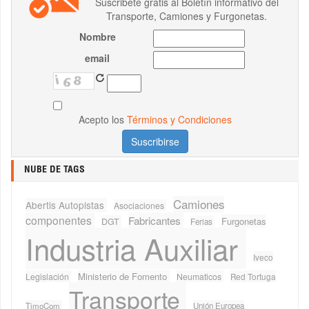
Suscribete gratis al Boletín informativo del
Transporte, Camiones y Furgonetas.
Nombre
email
Acepto los
Términos y Condiciones
NUBE DE TAGS
Camiones
Abertis Autopistas
Asociaciones
componentes
Fabricantes
Furgonetas
DGT
Ferias
Industria Auxiliar
Iveco
Ministerio de Fomento
Legislación
Neumaticos
Red Tortuga
Transporte
TimoCom
Unión Europea