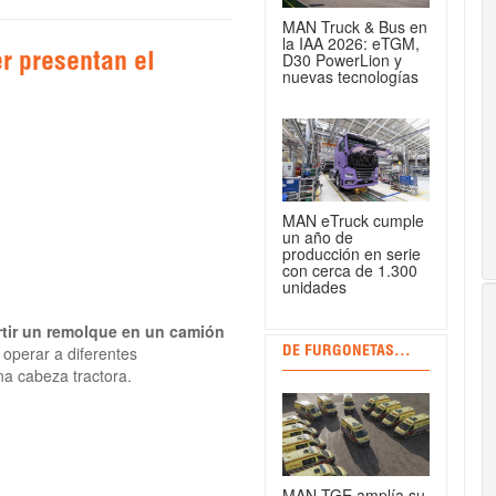
MAN Truck & Bus en
la IAA 2026: eTGM,
D30 PowerLion y
er presentan el
nuevas tecnologías
MAN eTruck cumple
un año de
producción en serie
con cerca de 1.300
unidades
tir un remolque en un camión
 operar a diferentes
DE FURGONETAS...
a cabeza tractora.
MAN TGE amplía su