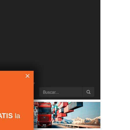
×
TIS
la