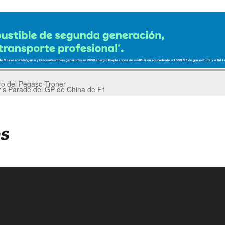
er’s Parade del GP de China de F1