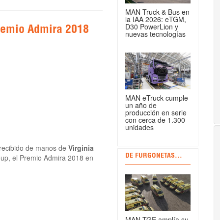
MAN Truck & Bus en
la IAA 2026: eTGM,
D30 PowerLion y
Premio Admira 2018
nuevas tecnologías
MAN eTruck cumple
un año de
producción en serie
con cerca de 1.300
unidades
recibido de manos de
Virginia
DE FURGONETAS...
oup, el Premio Admira 2018 en
MAN TGE amplía su