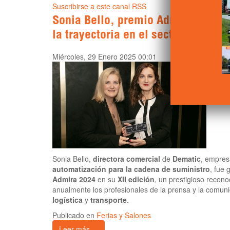
Suscribirse a este canal RSS
Sonia Bello, premio Admira 2024: 
la trayectoria en el sector logístico
Miércoles, 29 Enero 2025 00:01
Sonia Bello,
directora comercial
de
Dematic
, empres
automatización para la cadena de suministro
, fue
Admira 2024
en su
XII edición
, un prestigioso recon
anualmente los profesionales de la prensa y la comun
logística
y
transporte
.
Publicado en
Ferias y Salones
Leer más ...