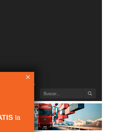
×
TIS
la