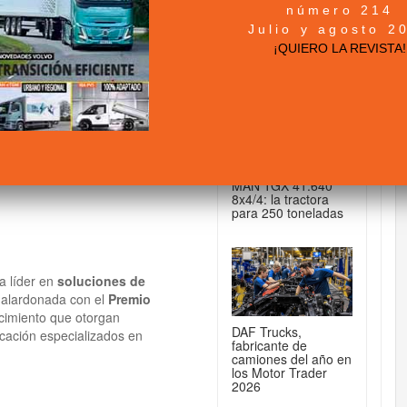
número 214
+ NOTICIAS...
Julio y agosto 2
un reconocimiento a
¡QUIERO LA REVISTA!
DE CAMIONES...
MAN TGX 41.640
8x4/4: la tractora
para 250 toneladas
a líder en
soluciones de
 galardonada con el
Premio
ocimiento que otorgan
DAF Trucks,
icación especializados en
fabricante de
camiones del año en
los Motor Trader
2026