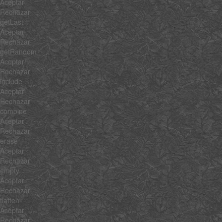
Aceptar
Rechazar
getLast
Aceptar
Rechazar
getRandom
Aceptar
Rechazar
include
Aceptar
Rechazar
combine
Aceptar
Rechazar
erase
Aceptar
Rechazar
empty
Aceptar
Rechazar
flatten
Aceptar
Rechazar