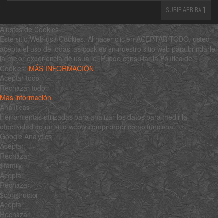
SUBIR ARRIBA
Ajustes de Cookies
Este sitio Web usa Cookies. Al hacer clic en ACEPTAR TODO, usted
acepta el uso de todas las cookies en nuestro sitio web para brindarle
la mejor experiencia de usuario. Puede consultar la Política de
Cookies:
MÁS INFORMACIÓN
Aceptar todo
Rechazar todo
Más información
Analíticas
Herramientas utilizadas para analizar los datos para medir la
efectividad de un sitio web y comprender cómo funciona.
Google Analytics
Aceptar
Rechazar
$family
Aceptar
Rechazar
$constructor
Aceptar
Rechazar