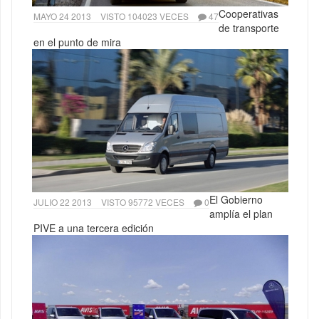
Cooperativas
MAYO 24 2013
VISTO 104023 VECES
47
de transporte
en el punto de mira
El Gobierno
JULIO 22 2013
VISTO 95772 VECES
0
amplía el plan
PIVE a una tercera edición