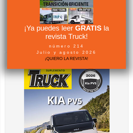
¡Ya puedes leer
GRATIS
la
revista Truck!
número 214
Julio y agosto 2026
¡QUIERO LA REVISTA!