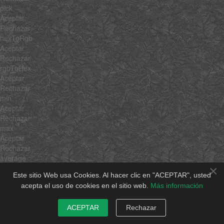
pick
Aceptar
Rechazar
hexToRgb
Aceptar
Rechazar
rgbToHex
Aceptar
Rechazar
min
Aceptar
Rechazar
max
Aceptar
Rechazar
average
Aceptar
×
Este sitio Web usa Cookies. Al hacer clic en "ACEPTAR", usted
Rechazar
acepta el uso de cookies en el sitio web.
Más información
sum
Aceptar
Rechazar
ACEPTAR
Rechazar
unique