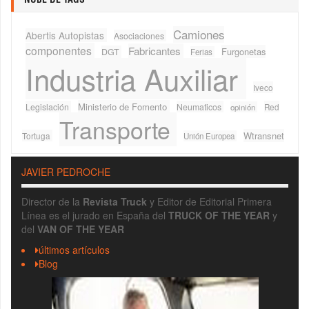
NUBE DE TAGS
Camiones
Abertis Autopistas
Asociaciones
componentes
Fabricantes
Furgonetas
DGT
Ferias
Industria Auxiliar
Iveco
Ministerio de Fomento
Legislación
Neumaticos
Red
opinión
Transporte
Wtransnet
Tortuga
Unión Europea
JAVIER PEDROCHE
Director de la
Revista Truck
y Editor de Editorial Primera
Línea es el jurado en España del
TRUCK OF THE YEAR
y
del
VAN OF THE YEAR
últimos artículos
Blog