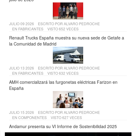
JULIO 09 2026
ESCRITO POR
ALVARO PEDROCHE
EN
FABRICANTES
VISTO 652 VECES
Renault Trucks España muestra su nueva sede de Getafe a
la Comunidad de Madrid
JULIO 13 2026
ESCRITO POR
ALVARO PEDROCHE
EN
FABRICANTES
VISTO 632 VECES
AMH comercializará las furgonetas eléctricas Farizon en
España
JULIO 15 2026
ESCRITO POR
ALVARO PEDROCHE
EN
COMPONENTES
VISTO 627 VECES
Andamur presenta su VI Informe de Sostenibilidad 2025