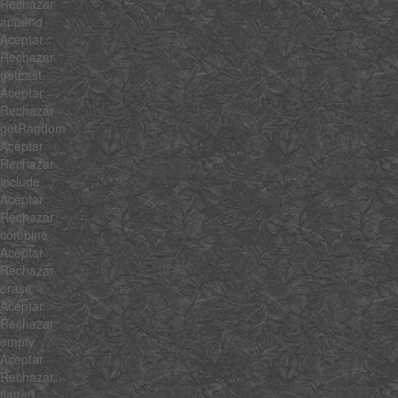
Rechazar
append
Aceptar
Rechazar
getLast
Aceptar
Rechazar
getRandom
Aceptar
Rechazar
include
Aceptar
Rechazar
combine
Aceptar
Rechazar
erase
Aceptar
Rechazar
empty
Aceptar
Rechazar
flatten