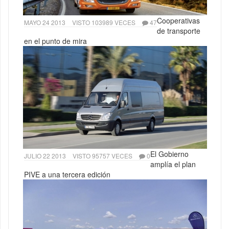
Cooperativas
MAYO 24 2013
VISTO 103989 VECES
47
de transporte
en el punto de mira
El Gobierno
JULIO 22 2013
VISTO 95757 VECES
0
amplía el plan
PIVE a una tercera edición