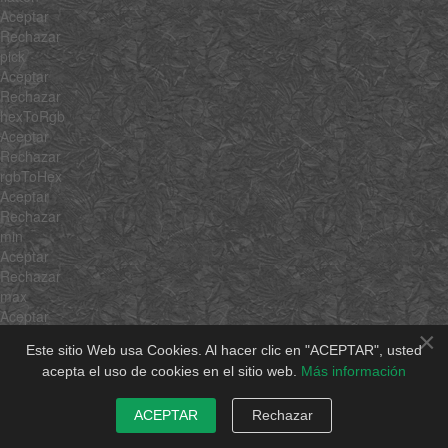
Aceptar
Rechazar
pick
Aceptar
Rechazar
hexToRgb
Aceptar
Rechazar
rgbToHex
Aceptar
Rechazar
min
Aceptar
Rechazar
max
Aceptar
Rechazar
×
Este sitio Web usa Cookies. Al hacer clic en "ACEPTAR", usted
average
acepta el uso de cookies en el sitio web.
Más información
Aceptar
Rechazar
sum
ACEPTAR
Rechazar
Aceptar