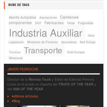
NUBE DE TAGS
Camiones
Abertis Autopistas
Asociaciones
componentes
Fabricantes
Furgonetas
DGT
Ferias
Industria Auxiliar
Iveco
Ministerio de Fomento
Legislación
Neumaticos
Red Tortuga
Transporte
TimoCom
Unión Europea
Wtransnet
JAVIER PEDROCHE
Director de la
Revista Truck
y Editor de Editorial Primera
Línea es el jurado en España del
TRUCK OF THE YEAR
y
del
VAN OF THE YEAR
últimos artículos
Blog