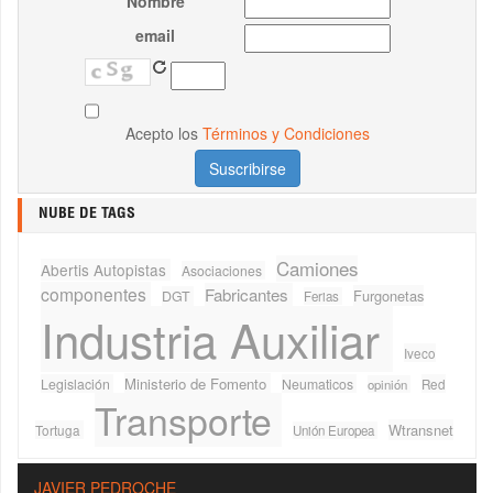
Nombre
email
Acepto los
Términos y Condiciones
NUBE DE TAGS
Camiones
Abertis Autopistas
Asociaciones
componentes
Fabricantes
Furgonetas
DGT
Ferias
Industria Auxiliar
Iveco
Ministerio de Fomento
Legislación
Neumaticos
Red
opinión
Transporte
Wtransnet
Tortuga
Unión Europea
JAVIER PEDROCHE