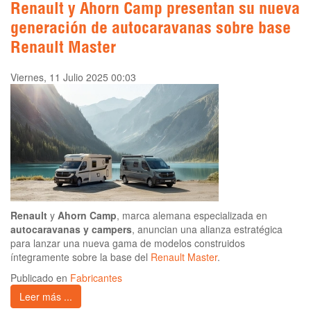
Renault y Ahorn Camp presentan su nueva
generación de autocaravanas sobre base
Renault Master
Viernes, 11 Julio 2025 00:03
Renault
y
Ahorn Camp
, marca alemana especializada en
autocaravanas y campers
, anuncian una alianza estratégica
para lanzar una nueva gama de modelos construidos
íntegramente sobre la base del
Renault Master
.
Publicado en
Fabricantes
Leer más ...