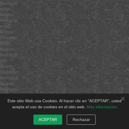
Rechazar
erase
Aceptar
Rechazar
empty
Aceptar
Rechazar
flatten
Aceptar
Rechazar
pick
Aceptar
Rechazar
hexToRgb
Aceptar
Rechazar
rgbToHex
×
Aceptar
Este sitio Web usa Cookies. Al hacer clic en "ACEPTAR", usted
Rechazar
acepta el uso de cookies en el sitio web.
Más información
min
Aceptar
ACEPTAR
Rechazar
Rechazar