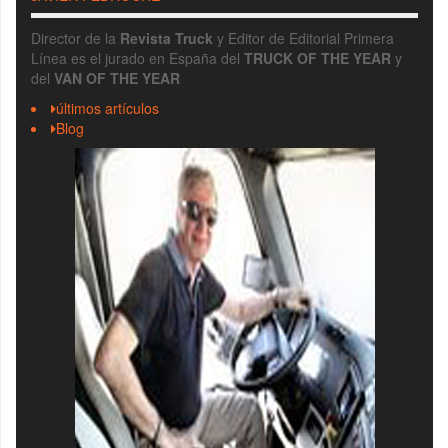
Director de la
Revista Truck
y Editor de Editorial Primera
Línea es el jurado en España del
TRUCK OF THE YEAR
y
del
VAN OF THE YEAR
últimos artículos
Blog