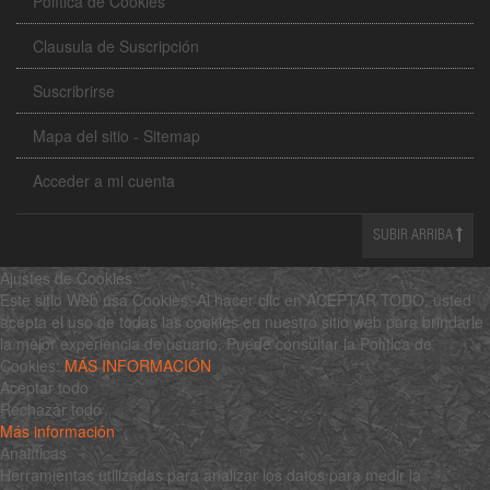
Política de Cookies
Clausula de Suscripción
Suscribrirse
Mapa del sitio - Sitemap
Acceder a mi cuenta
SUBIR ARRIBA
Ajustes de Cookies
Este sitio Web usa Cookies. Al hacer clic en ACEPTAR TODO, usted
acepta el uso de todas las cookies en nuestro sitio web para brindarle
la mejor experiencia de usuario. Puede consultar la Política de
Cookies:
MÁS INFORMACIÓN
Aceptar todo
Rechazar todo
Más información
Analíticas
Herramientas utilizadas para analizar los datos para medir la