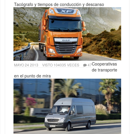
Tacógrafo y tiempos de conducción y descanso
Cooperativas
MAYO 24 2013
VISTO 104035 VECES
47
de transporte
en el punto de mira