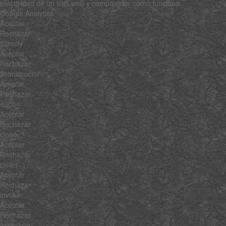
efectividad de un sitio web y comprender cómo funciona.
Google Analytics
Aceptar
Rechazar
$family
Aceptar
Rechazar
$constructor
Aceptar
Rechazar
each
Aceptar
Rechazar
clone
Aceptar
Rechazar
clean
Aceptar
Rechazar
invoke
Aceptar
Rechazar
associate