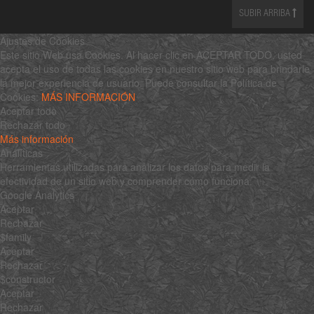
SUBIR ARRIBA
Ajustes de Cookies
Este sitio Web usa Cookies. Al hacer clic en ACEPTAR TODO, usted
acepta el uso de todas las cookies en nuestro sitio web para brindarle
la mejor experiencia de usuario. Puede consultar la Política de
Cookies:
MÁS INFORMACIÓN
Aceptar todo
Rechazar todo
Más información
Analíticas
Herramientas utilizadas para analizar los datos para medir la
efectividad de un sitio web y comprender cómo funciona.
Google Analytics
Aceptar
Rechazar
$family
Aceptar
Rechazar
$constructor
Aceptar
Rechazar