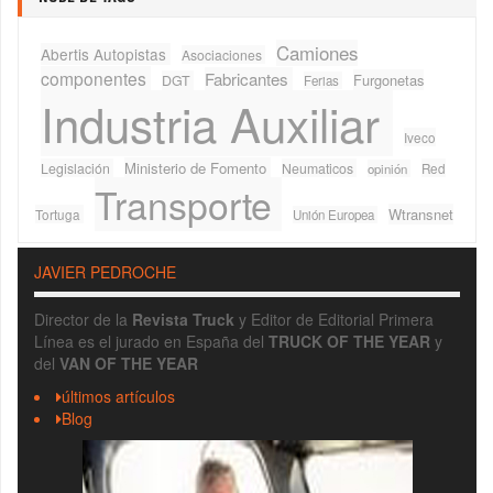
Camiones
Abertis Autopistas
Asociaciones
componentes
Fabricantes
Furgonetas
DGT
Ferias
Industria Auxiliar
Iveco
Ministerio de Fomento
Legislación
Neumaticos
Red
opinión
Transporte
Wtransnet
Tortuga
Unión Europea
JAVIER PEDROCHE
Director de la
Revista Truck
y Editor de Editorial Primera
Línea es el jurado en España del
TRUCK OF THE YEAR
y
del
VAN OF THE YEAR
últimos artículos
Blog