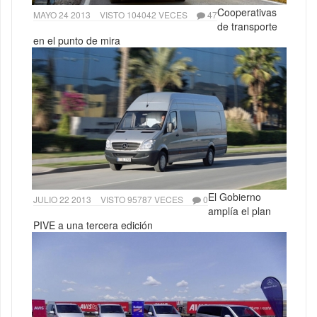
Cooperativas
MAYO 24 2013
VISTO 104042 VECES
47
de transporte
en el punto de mira
El Gobierno
JULIO 22 2013
VISTO 95787 VECES
0
amplía el plan
PIVE a una tercera edición