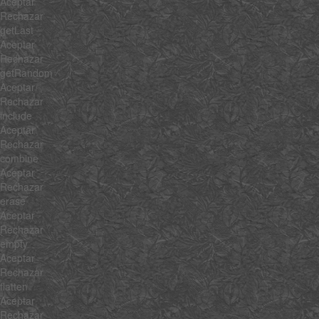
Aceptar
Rechazar
getLast
Aceptar
Rechazar
getRandom
Aceptar
Rechazar
include
Aceptar
Rechazar
combine
Aceptar
Rechazar
erase
Aceptar
Rechazar
empty
Aceptar
Rechazar
flatten
Aceptar
Rechazar