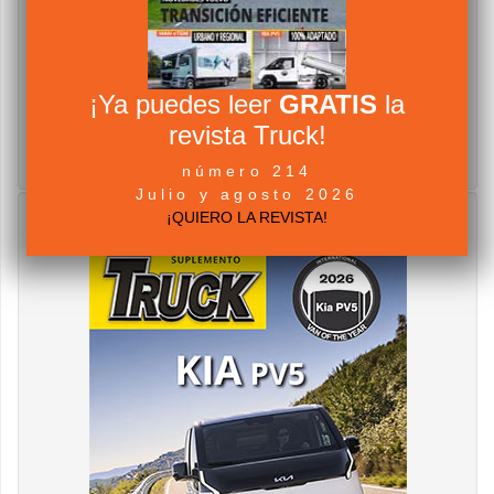
¡Ya puedes leer
GRATIS
la
revista Truck!
número 214
Julio y agosto 2026
¡QUIERO LA REVISTA!