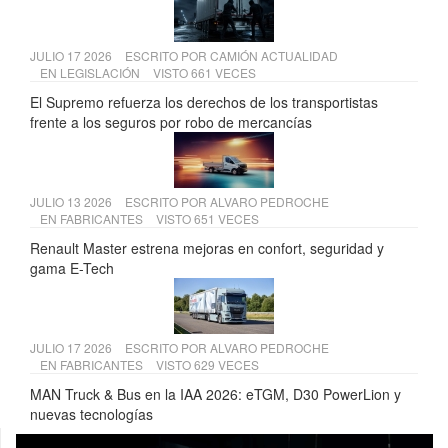
JULIO 17 2026
ESCRITO POR
CAMIÓN ACTUALIDAD
EN
LEGISLACIÓN
VISTO 661 VECES
El Supremo refuerza los derechos de los transportistas
frente a los seguros por robo de mercancías
JULIO 13 2026
ESCRITO POR
ALVARO PEDROCHE
EN
FABRICANTES
VISTO 651 VECES
Renault Master estrena mejoras en confort, seguridad y
gama E-Tech
JULIO 17 2026
ESCRITO POR
ALVARO PEDROCHE
EN
FABRICANTES
VISTO 629 VECES
MAN Truck & Bus en la IAA 2026: eTGM, D30 PowerLion y
nuevas tecnologías