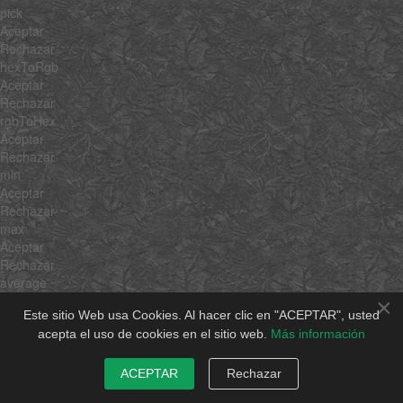
pick
Aceptar
Rechazar
hexToRgb
Aceptar
Rechazar
rgbToHex
Aceptar
Rechazar
min
Aceptar
Rechazar
max
Aceptar
Rechazar
average
Aceptar
×
Este sitio Web usa Cookies. Al hacer clic en "ACEPTAR", usted
Rechazar
acepta el uso de cookies en el sitio web.
Más información
sum
Aceptar
Rechazar
ACEPTAR
Rechazar
unique