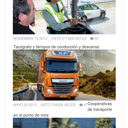
NOVIEMBRE 19 2012
VISTO 271929 VECES
95
Tacógrafo y tiempos de conducción y descanso
Cooperativas
MAYO 24 2013
VISTO 104028 VECES
47
de transporte
en el punto de mira