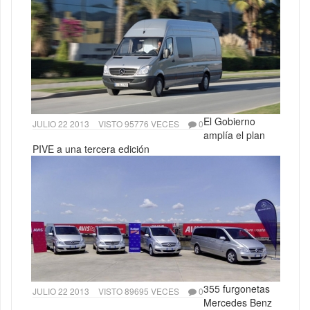
El Gobierno
JULIO 22 2013
VISTO 95776 VECES
0
amplía el plan
PIVE a una tercera edición
355 furgonetas
JULIO 22 2013
VISTO 89695 VECES
0
Mercedes Benz