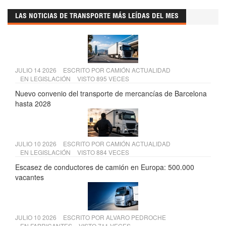
LAS NOTICIAS DE TRANSPORTE MÁS LEÍDAS DEL MES
JULIO 14 2026
ESCRITO POR
CAMIÓN ACTUALIDAD
EN
LEGISLACIÓN
VISTO 895 VECES
Nuevo convenio del transporte de mercancías de Barcelona
hasta 2028
JULIO 10 2026
ESCRITO POR
CAMIÓN ACTUALIDAD
EN
LEGISLACIÓN
VISTO 884 VECES
Escasez de conductores de camión en Europa: 500.000
vacantes
JULIO 10 2026
ESCRITO POR
ALVARO PEDROCHE
EN
FABRICANTES
VISTO 711 VECES