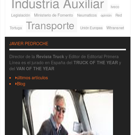
Industria Auxiliar
Iveco
Ministerio de Fomento
Legislación
Neumaticos
Red
opinión
Transporte
Wtransnet
Tortuga
Unión Europea
JAVIER PEDROCHE
Director de la
Revista Truck
y Editor de Editorial Primera
Línea es el jurado en España del
TRUCK OF THE YEAR
y
del
VAN OF THE YEAR
últimos artículos
Blog