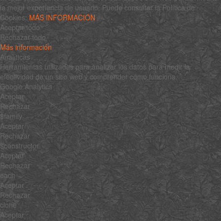
la mejor experiencia de usuario. Puede consultar la Política de
Cookies:
MÁS INFORMACIÓN
Aceptar todo
Rechazar todo
Más información
Analíticas
Herramientas utilizadas para analizar los datos para medir la
efectividad de un sitio web y comprender cómo funciona.
Google Analytics
Aceptar
Rechazar
$family
Aceptar
Rechazar
$constructor
Aceptar
Rechazar
each
Aceptar
Rechazar
clone
Aceptar