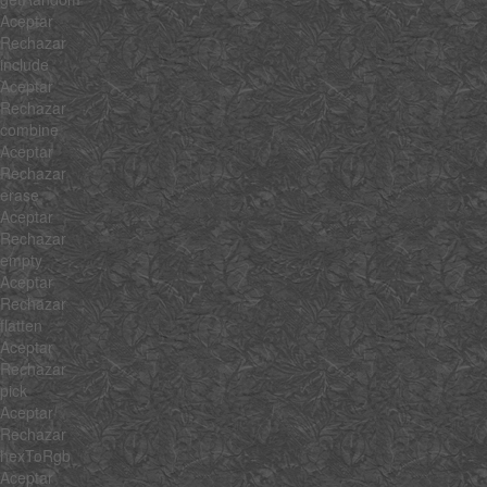
Aceptar
Rechazar
include
Aceptar
Rechazar
combine
Aceptar
Rechazar
erase
Aceptar
Rechazar
empty
Aceptar
Rechazar
flatten
Aceptar
Rechazar
pick
Aceptar
Rechazar
hexToRgb
Aceptar