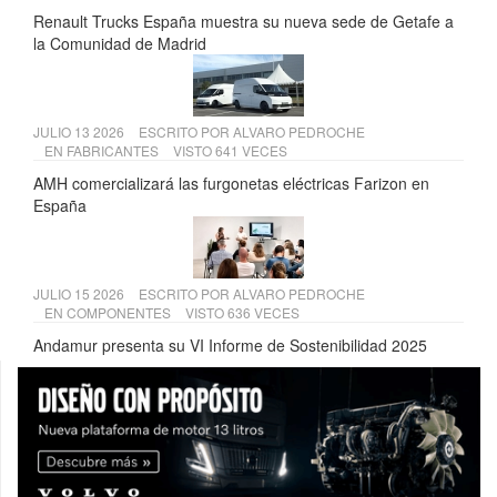
Renault Trucks España muestra su nueva sede de Getafe a
la Comunidad de Madrid
JULIO 13 2026
ESCRITO POR
ALVARO PEDROCHE
EN
FABRICANTES
VISTO 641 VECES
AMH comercializará las furgonetas eléctricas Farizon en
España
JULIO 15 2026
ESCRITO POR
ALVARO PEDROCHE
EN
COMPONENTES
VISTO 636 VECES
Andamur presenta su VI Informe de Sostenibilidad 2025