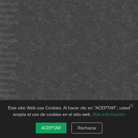
Rechazar
rgbToHex
Aceptar
Rechazar
min
Aceptar
Rechazar
max
Aceptar
Rechazar
average
Aceptar
Rechazar
sum
Aceptar
Rechazar
unique
×
Aceptar
Este sitio Web usa Cookies. Al hacer clic en "ACEPTAR", usted
Rechazar
acepta el uso de cookies en el sitio web.
Más información
shuffle
Aceptar
ACEPTAR
Rechazar
Rechazar