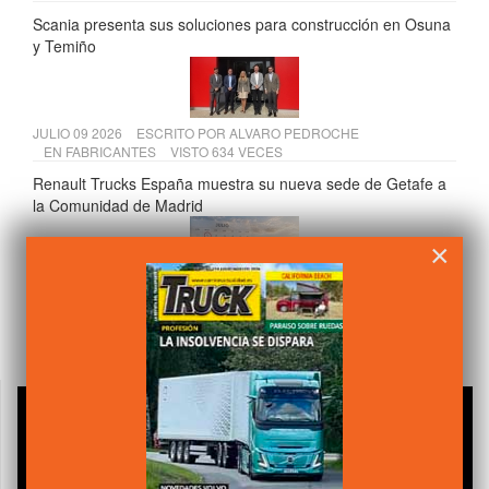
Scania presenta sus soluciones para construcción en Osuna
y Temiño
JULIO 09 2026
ESCRITO POR
ALVARO PEDROCHE
EN
FABRICANTES
VISTO 634 VECES
Renault Trucks España muestra su nueva sede de Getafe a
la Comunidad de Madrid
×
JULIO 20 2026
ESCRITO POR
CAMIÓN ACTUALIDAD
EN
LEGISLACIÓN
VISTO 626 VECES
Tres cambios clave para el transporte de mercancías desde
julio de 2026