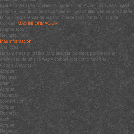
Este sitio Web usa Cookies. Al hacer clic en ACEPTAR TODO, usted
acepta el uso de todas las cookies en nuestro sitio web para brindarle
la mejor experiencia de usuario. Puede consultar la Política de
Cookies:
MÁS INFORMACIÓN
Aceptar todo
Rechazar todo
Más información
Analíticas
Herramientas utilizadas para analizar los datos para medir la
efectividad de un sitio web y comprender cómo funciona.
Google Analytics
Aceptar
Rechazar
$family
Aceptar
Rechazar
$constructor
Aceptar
Rechazar
each
Aceptar
Rechazar