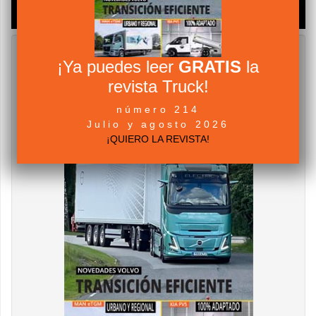
¡Ya puedes leer
GRATIS
la
revista Truck!
número 214
Julio y agosto 2026
¡QUIERO LA REVISTA!