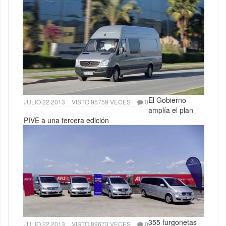
El Gobierno
JULIO 22 2013
VISTO 95759 VECES
0
amplía el plan
PIVE a una tercera edición
355 furgonetas
JULIO 22 2013
VISTO 89673 VECES
0