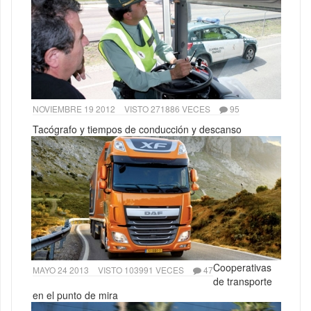
NOVIEMBRE 19 2012
VISTO 271886 VECES
95
Tacógrafo y tiempos de conducción y descanso
Cooperativas
MAYO 24 2013
VISTO 103991 VECES
47
de transporte
en el punto de mira