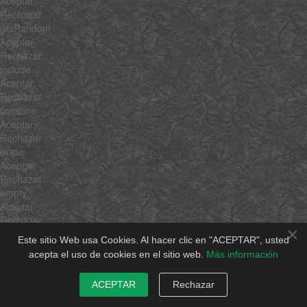
Aceptar
Rechazar
getRandom
Aceptar
Rechazar
include
Aceptar
Rechazar
combine
Aceptar
Rechazar
erase
Aceptar
Rechazar
empty
Aceptar
Rechazar
×
flatten
Este sitio Web usa Cookies. Al hacer clic en "ACEPTAR", usted
Aceptar
acepta el uso de cookies en el sitio web.
Más información
Rechazar
pick
ACEPTAR
Rechazar
Aceptar
Rechazar