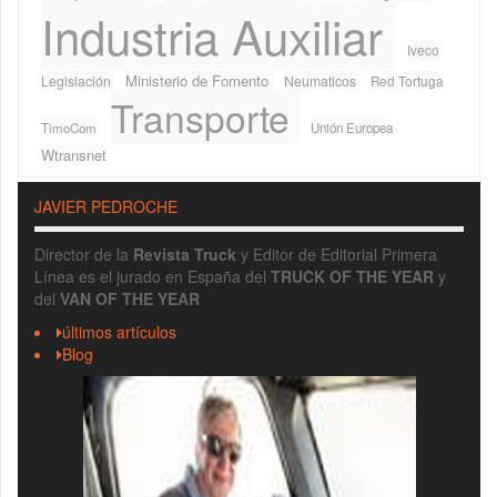
Industria Auxiliar
Iveco
Ministerio de Fomento
Legislación
Neumaticos
Red Tortuga
Transporte
TimoCom
Unión Europea
Wtransnet
JAVIER PEDROCHE
Director de la
Revista Truck
y Editor de Editorial Primera
Línea es el jurado en España del
TRUCK OF THE YEAR
y
del
VAN OF THE YEAR
últimos artículos
Blog