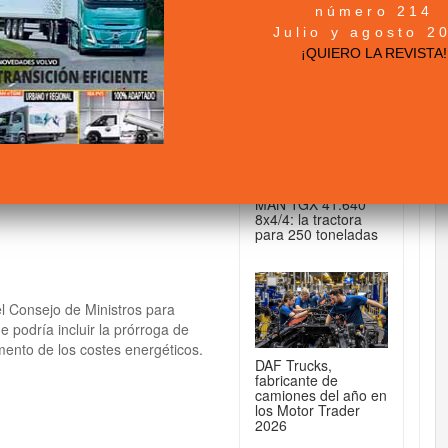
número 214
+ NOTICIAS...
Julio y agosto 2
nio la aprobación de
¡QUIERO LA REVISTA!
or carretera
DE CAMIONES...
MAN TGX 41.640
8x4/4: la tractora
para 250 toneladas
el Consejo de Ministros para
podría incluir la prórroga de
mento de los costes energéticos.
DAF Trucks,
fabricante de
camiones del año en
los Motor Trader
2026