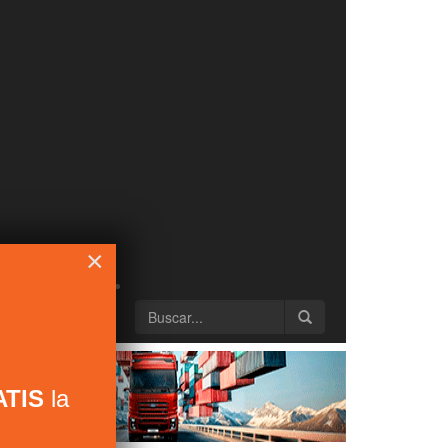
×
TIS
la