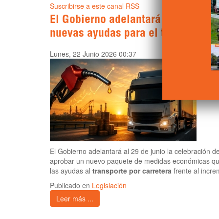
Suscribirse a este canal RSS
El Gobierno adelantará al 29 de ju
nuevas ayudas para el transporte p
Lunes, 22 Junio 2026 00:37
El Gobierno adelantará al 29 de junio la celebración d
aprobar un nuevo paquete de medidas económicas que 
las ayudas al
transporte por carretera
frente al incre
Publicado en
Legislación
Leer más ...