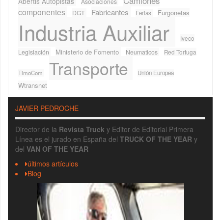
Camiones
Abertis Autopistas
Asociaciones
componentes
Fabricantes
Furgonetas
DGT
Ferias
Industria Auxiliar
Iveco
Ministerio de Fomento
Legislación
Neumaticos
Red Tortuga
Transporte
TimoCom
Unión Europea
Wtransnet
JAVIER PEDROCHE
Director de la
Revista Truck
y Editor de Editorial Primera
Línea es el jurado en España del
TRUCK OF THE YEAR
y
del
VAN OF THE YEAR
últimos artículos
Blog