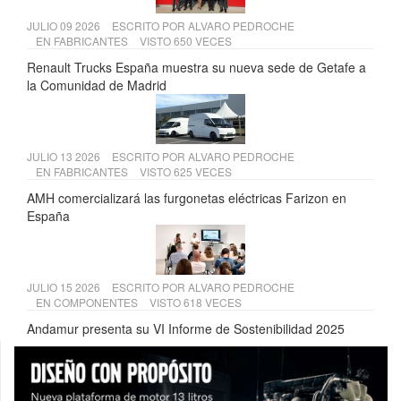
JULIO 09 2026
ESCRITO POR
ALVARO PEDROCHE
EN
FABRICANTES
VISTO 650 VECES
Renault Trucks España muestra su nueva sede de Getafe a
la Comunidad de Madrid
JULIO 13 2026
ESCRITO POR
ALVARO PEDROCHE
EN
FABRICANTES
VISTO 625 VECES
AMH comercializará las furgonetas eléctricas Farizon en
España
JULIO 15 2026
ESCRITO POR
ALVARO PEDROCHE
EN
COMPONENTES
VISTO 618 VECES
Andamur presenta su VI Informe de Sostenibilidad 2025