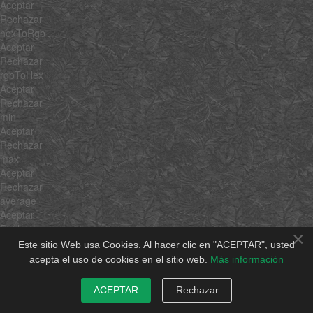
Aceptar
Rechazar
hexToRgb
Aceptar
Rechazar
rgbToHex
Aceptar
Rechazar
min
Aceptar
Rechazar
max
Aceptar
Rechazar
average
Aceptar
Rechazar
×
sum
Este sitio Web usa Cookies. Al hacer clic en "ACEPTAR", usted
Aceptar
acepta el uso de cookies en el sitio web.
Más información
Rechazar
unique
ACEPTAR
Rechazar
Aceptar
Rechazar