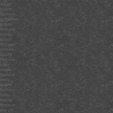
getLast
Aceptar
Rechazar
getRandom
Aceptar
Rechazar
include
Aceptar
Rechazar
combine
Aceptar
Rechazar
erase
Aceptar
Rechazar
empty
Aceptar
Rechazar
flatten
Aceptar
Rechazar
pick