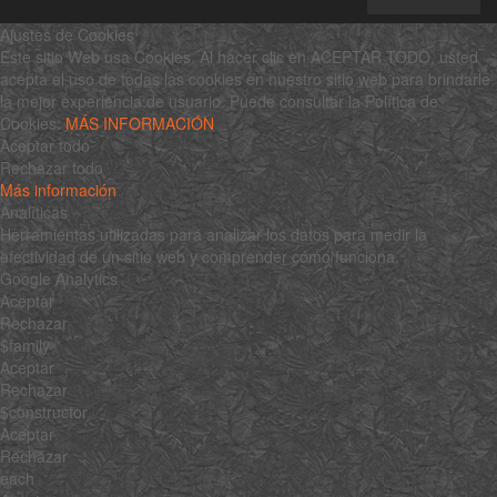
Ajustes de Cookies
Este sitio Web usa Cookies. Al hacer clic en ACEPTAR TODO, usted
acepta el uso de todas las cookies en nuestro sitio web para brindarle
la mejor experiencia de usuario. Puede consultar la Política de
Cookies:
MÁS INFORMACIÓN
Aceptar todo
Rechazar todo
Más información
Analíticas
Herramientas utilizadas para analizar los datos para medir la
efectividad de un sitio web y comprender cómo funciona.
Google Analytics
Aceptar
Rechazar
$family
Aceptar
Rechazar
$constructor
Aceptar
Rechazar
each