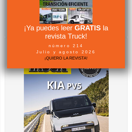
¡Ya puedes leer
GRATIS
la
revista Truck!
número 214
Julio y agosto 2026
¡QUIERO LA REVISTA!