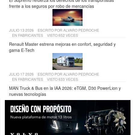
El Supremo refuerza los derechos de los transportistas
frente a los seguros por robo de mercancías
JULIO 13 2026
ESCRITO POR
ALVARO PEDROCHE
EN
FABRICANTES
VISTO 652 VECES
Renault Master estrena mejoras en confort, seguridad y
gama E-Tech
JULIO 17 2026
ESCRITO POR
ALVARO PEDROCHE
EN
FABRICANTES
VISTO 633 VECES
MAN Truck & Bus en la IAA 2026: eTGM, D30 PowerLion y
nuevas tecnologías