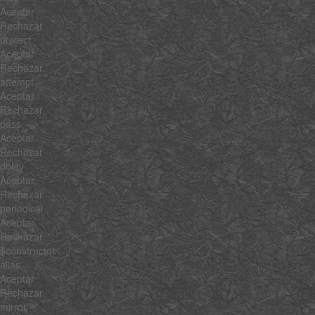
Aceptar
Rechazar
protect
Aceptar
Rechazar
attempt
Aceptar
Rechazar
pass
Aceptar
Rechazar
delay
Aceptar
Rechazar
periodical
Aceptar
Rechazar
$constructor
alias
Aceptar
Rechazar
mirror