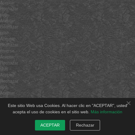
Aceptar
Rechazar
pop
Aceptar
Rechazar
push
Aceptar
Rechazar
reverse
Aceptar
Rechazar
shift
Aceptar
Rechazar
sort
Aceptar
Rechazar
×
splice
Este sitio Web usa Cookies. Al hacer clic en "ACEPTAR", usted
Aceptar
acepta el uso de cookies en el sitio web.
Más información
Rechazar
unshift
ACEPTAR
Rechazar
Aceptar
Rechazar