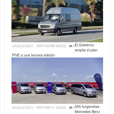
El Gobierno
JULIO 22 2013
VISTO 95788 VECES
0
amplía el plan
PIVE a una tercera edición
355 furgonetas
JULIO 22 2013
VISTO 89711 VECES
0
Mercedes Benz