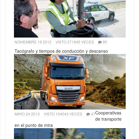
NOVIEMBRE 19 2012
VISTO 271945 VECES
95
Tacógrafo y tiempos de conducción y descanso
Cooperativas
MAYO 24 2013
VISTO 104043 VECES
47
de transporte
en el punto de mira