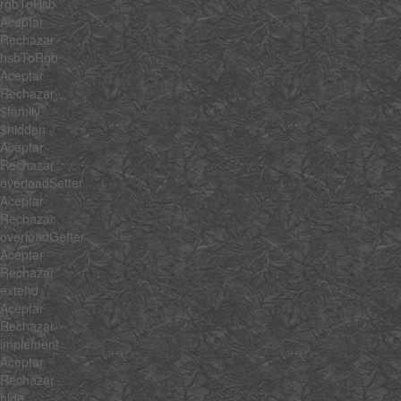
rgbToHsb
Aceptar
Rechazar
hsbToRgb
Aceptar
Rechazar
$family
$hidden
Aceptar
Rechazar
overloadSetter
Aceptar
Rechazar
overloadGetter
Aceptar
Rechazar
extend
Aceptar
Rechazar
implement
Aceptar
Rechazar
hide