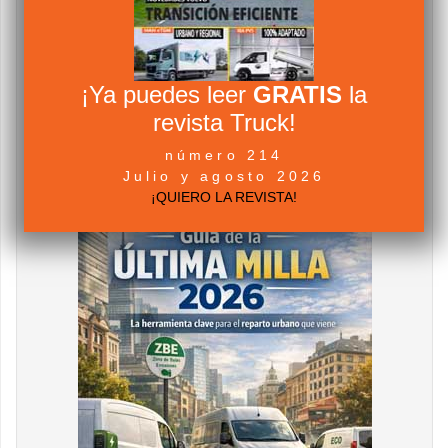
¡Ya puedes leer
GRATIS
la
revista Truck!
número 214
Julio y agosto 2026
¡QUIERO LA REVISTA!