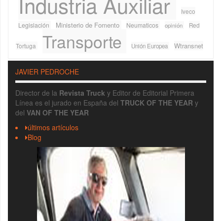
Industria Auxiliar
Iveco
Ministerio de Fomento
Legislación
Neumaticos
Red
opinión
Transporte
Wtransnet
Tortuga
Unión Europea
JAVIER PEDROCHE
Director de la
Revista Truck
y Editor de Editorial Primera
Línea es el jurado en España del
TRUCK OF THE YEAR
y
del
VAN OF THE YEAR
últimos artículos
Blog