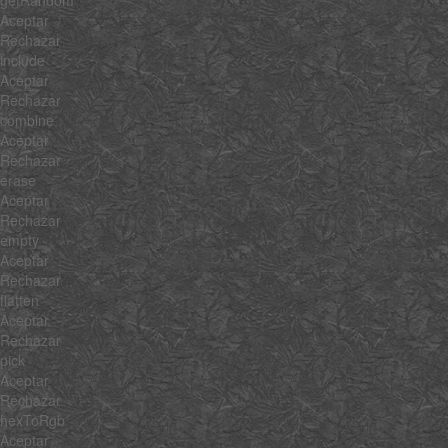
Aceptar
Rechazar
include
Aceptar
Rechazar
combine
Aceptar
Rechazar
erase
Aceptar
Rechazar
empty
Aceptar
Rechazar
flatten
Aceptar
Rechazar
pick
Aceptar
Rechazar
hexToRgb
Aceptar