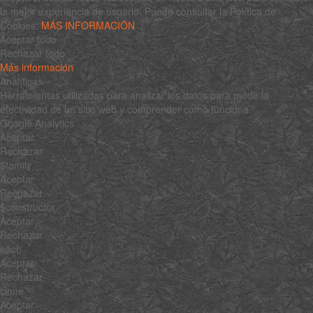
la mejor experiencia de usuario. Puede consultar la Política de
Cookies:
MÁS INFORMACIÓN
Aceptar todo
Rechazar todo
Más información
Analíticas
Herramientas utilizadas para analizar los datos para medir la
efectividad de un sitio web y comprender cómo funciona.
Google Analytics
Aceptar
Rechazar
$family
Aceptar
Rechazar
$constructor
Aceptar
Rechazar
each
Aceptar
Rechazar
clone
Aceptar