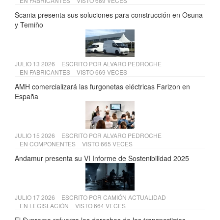
EN
FABRICANTES
VISTO 689 VECES
Scania presenta sus soluciones para construcción en Osuna
y Temiño
JULIO 13 2026
ESCRITO POR
ALVARO PEDROCHE
EN
FABRICANTES
VISTO 669 VECES
AMH comercializará las furgonetas eléctricas Farizon en
España
JULIO 15 2026
ESCRITO POR
ALVARO PEDROCHE
EN
COMPONENTES
VISTO 665 VECES
Andamur presenta su VI Informe de Sostenibilidad 2025
JULIO 17 2026
ESCRITO POR
CAMIÓN ACTUALIDAD
EN
LEGISLACIÓN
VISTO 664 VECES