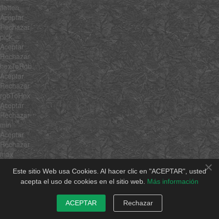
flatten
Aceptar
Rechazar
pick
Aceptar
Rechazar
hexToRgb
Aceptar
Rechazar
rgbToHex
Aceptar
Rechazar
min
Aceptar
Rechazar
max
Aceptar
×
Este sitio Web usa Cookies. Al hacer clic en "ACEPTAR", usted
Rechazar
acepta el uso de cookies en el sitio web.
Más información
average
Aceptar
Rechazar
ACEPTAR
Rechazar
sum