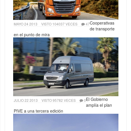
Cooperativas
MAYO 24 2013
VISTO 104037 VECES
47
de transporte
en el punto de mira
El Gobierno
JULIO 22 2013
VISTO 95782 VECES
0
amplía el plan
PIVE a una tercera edición