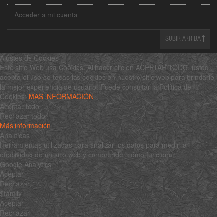
Acceder a mi cuenta
SUBIR ARRIBA
Ajustes de Cookies
Este sitio Web usa Cookies. Al hacer clic en ACEPTAR TODO, usted
acepta el uso de todas las cookies en nuestro sitio web para brindarle
la mejor experiencia de usuario. Puede consultar la Política de
Cookies:
MÁS INFORMACIÓN
Aceptar todo
Rechazar todo
Más información
Analíticas
Herramientas utilizadas para analizar los datos para medir la
efectividad de un sitio web y comprender cómo funciona.
Google Analytics
Aceptar
Rechazar
$family
Aceptar
Rechazar