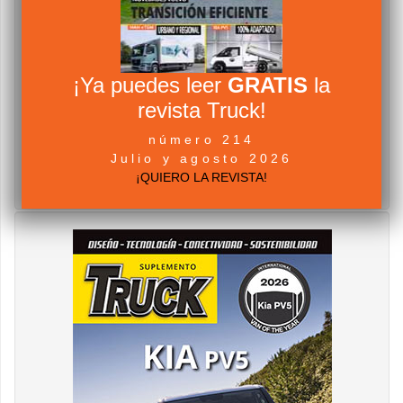
¡Ya puedes leer
GRATIS
la
revista Truck!
número 214
Julio y agosto 2026
¡QUIERO LA REVISTA!