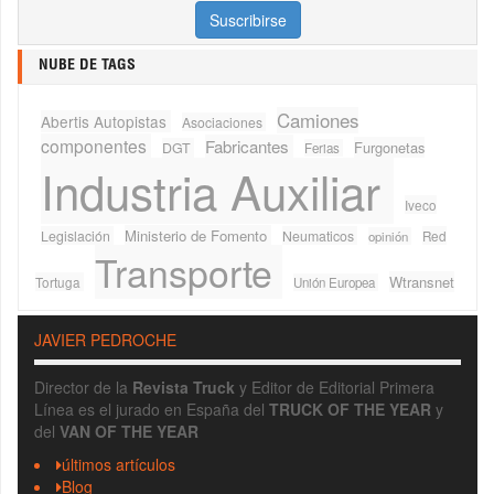
NUBE DE TAGS
Camiones
Abertis Autopistas
Asociaciones
componentes
Fabricantes
Furgonetas
DGT
Ferias
Industria Auxiliar
Iveco
Ministerio de Fomento
Legislación
Neumaticos
Red
opinión
Transporte
Wtransnet
Tortuga
Unión Europea
JAVIER PEDROCHE
Director de la
Revista Truck
y Editor de Editorial Primera
Línea es el jurado en España del
TRUCK OF THE YEAR
y
del
VAN OF THE YEAR
últimos artículos
Blog