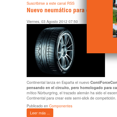
Suscribirse a este canal RSS
Nuevo neumático para circuito de 
Viernes, 03 Agosto 2012 07:50
Continental lanza en España el nuevo
ContiForceCon
pensando en el circuito, pero homologado para ca
mítico Nürburgring, el trazado alemán ha sido el escen
Continental para crear este semi-slick de competición.
Publicado en
Componentes
Leer más ...