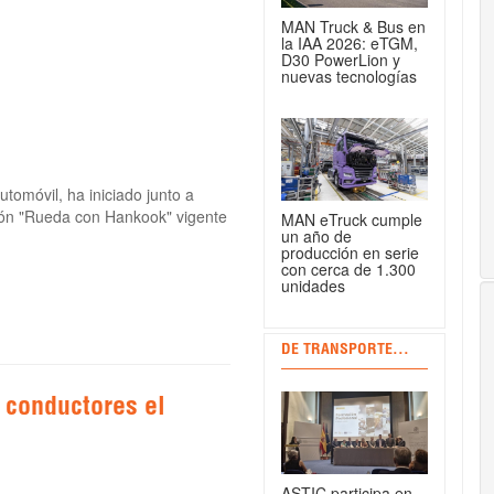
MAN Truck & Bus en
la IAA 2026: eTGM,
D30 PowerLion y
nuevas tecnologías
utomóvil, ha iniciado junto a
ión "Rueda con Hankook" vigente
MAN eTruck cumple
un año de
producción en serie
con cerca de 1.300
unidades
DE TRANSPORTE...
s conductores el
ASTIC participa en