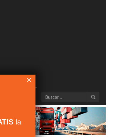
×
TIS
la